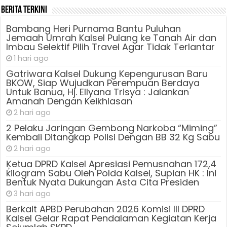
Berita Terkini
Bambang Heri Purnama Bantu Puluhan
Jemaah Umrah Kalsel Pulang ke Tanah Air dan
Imbau Selektif Pilih Travel Agar Tidak Terlantar
1 hari ago
Gatriwara Kalsel Dukung Kepengurusan Baru
BKOW, Siap Wujudkan Perempuan Berdaya
Untuk Banua, Hj. Ellyana Trisya : Jalankan
Amanah Dengan Keikhlasan
2 hari ago
2 Pelaku Jaringan Gembong Narkoba “Miming”
Kembali Ditangkap Polisi Dengan BB 32 Kg Sabu
2 hari ago
Ķetua DPRD Kalsel Apresiasi Pemusnahan 172,4
kilogram Sabu Oleh Polda Kalsel, Supian HK : Ini
Bentuk Nyata Dukungan Asta Cita Presiden
3 hari ago
Berkait APBD Perubahan 2026 Komisi III DPRD
Kalsel Gelar Rapat Pendalaman Kegiatan Kerja