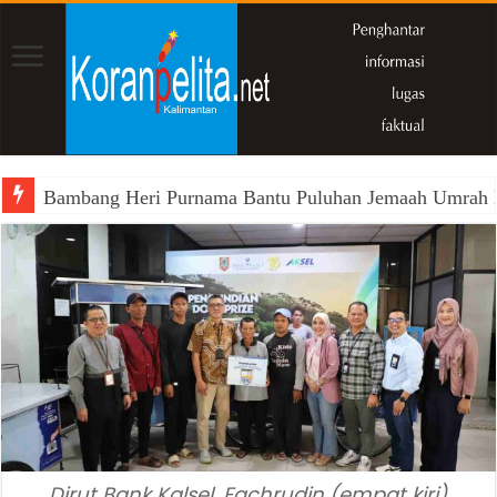
Bambang Heri Purnama Bantu Puluhan Jemaah Umrah Kals
Dirut Bank Kalsel, Fachrudin (empat kiri)