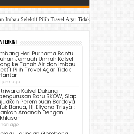
Imbau Selektif Pilih Travel Agar Tidak Terlantar
aya Untuk Banua, Hj. Ellyana Trisya : Jalankan Amanah D
a Terkini
mbang Heri Purnama Bantu
luhan Jemaah Umrah Kalsel
lang ke Tanah Air dan Imbau
ektif Pilih Travel Agar Tidak
rlantar
1 jam ago
triwara Kalsel Dukung
pengurusan Baru BKOW, Siap
judkan Perempuan Berdaya
uk Banua, Hj. Ellyana Trisya :
lankan Amanah Dengan
ikhlasan
 hari ago
Pelaku Jaringan Gembong