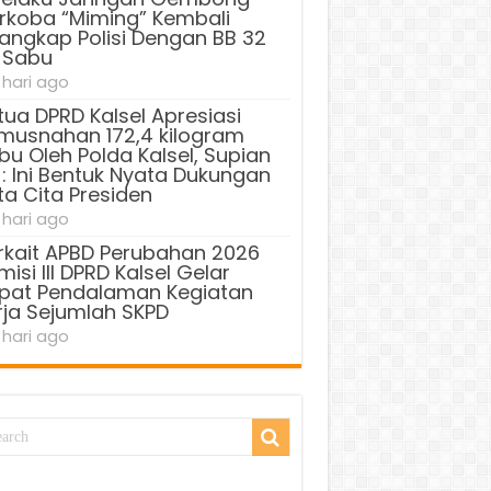
rkoba “Miming” Kembali
tangkap Polisi Dengan BB 32
 Sabu
 hari ago
tua DPRD Kalsel Apresiasi
musnahan 172,4 kilogram
bu Oleh Polda Kalsel, Supian
 : Ini Bentuk Nyata Dukungan
ta Cita Presiden
 hari ago
rkait APBD Perubahan 2026
isi III DPRD Kalsel Gelar
pat Pendalaman Kegiatan
rja Sejumlah SKPD
 hari ago