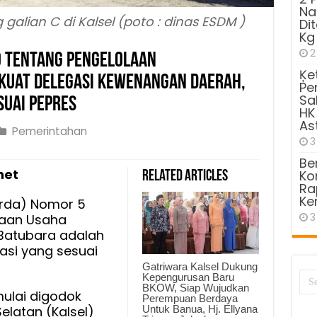
Na
galian C di Kalsel (poto : dinas ESDM )
Di
Kg
2
9 Tentang Pengelolaan
Ķe
kuat Delegasi Kewenangan Daerah,
Pe
Sa
suai Pepres
HK
As
Pemerintahan
3
Be
net
Kom
Related Articles
Ra
Ke
erda) Nomor 5
3
laan Usaha
Batubara adalah
ng
asi yang sesuai
olaan
Gatriwara Kalsel Dukung
mbangan
Kepengurusan Baru
BKOW, Siap Wujudkan
ulai digodok
Perempuan Berdaya
t
Untuk Banua, Hj. Ellyana
elatan (Kalsel)