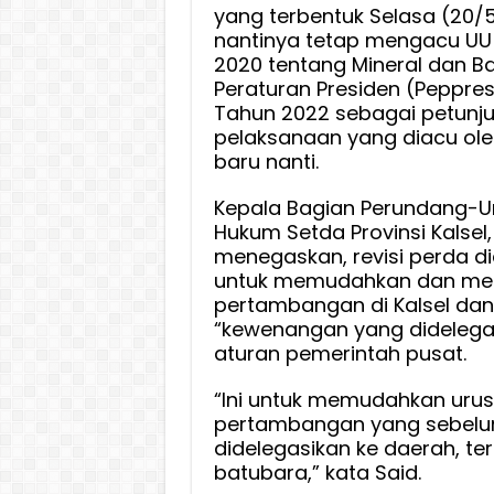
yang terbentuk Selasa (20/
Delega
nantinya tetap mengacu UU
Kewen
2020 tentang Mineral dan B
Daerah
Peraturan Presiden (Peppre
Biro
Tahun 2022 sebagai petunju
Hukum
pelaksanaan yang diacu ol
:
baru nanti.
Itu
Sudah
Kepala Bagian Perundang-U
Sesuai
Hukum Setda Provinsi Kalsel, 
Pepres
menegaskan, revisi perda di
untuk memudahkan dan men
pertambangan di Kalsel dan
“kewenangan yang didelega
aturan pemerintah pusat.
“Ini untuk memudahkan uru
pertambangan yang sebelu
didelegasikan ke daerah, 
batubara,” kata Said.