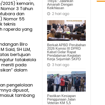
Trisya : Jalankan
5/2025) kemarin,
si
Amanah Dengan
 Nomor 3 Tahun
Keikhlasan
angan
atubara dan
2 hari ago
,
s) Nomor 55
k teknis
eh raperda yang
ndangan Biro
Berkait APBD Perubahan
2026 Komisi III DPRD
M Said, SH LLM,
Kalsel Gelar Rapat
atas bertujuan
Pendalaman Kegiatan
gatur tatakelola
Kerja Sejumlah SKPD
 meniti pada
3 hari ago
sikan” dalam
san pengelolaan
mnya dipusat,
termasuk tambang
Pastikan Kesiapan
Penggunaan Jalan
Veteran KM 5,5