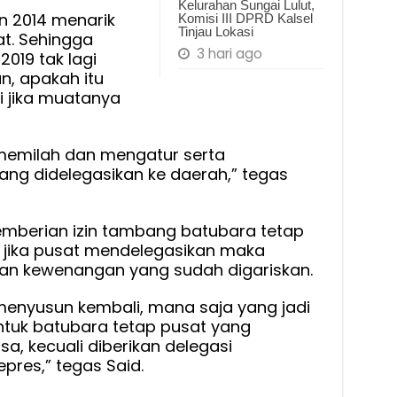
Kelurahan Sungai Lulut,
n 2014 menarik
Komisi III DPRD Kalsel
Tinjau Lokasi
t. Sehingga
3 hari ago
019 tak lagi
n, apakah itu
i jika muatanya
 memilah dan mengatur serta
g didelegasikan ke daerah,” tegas
mberian izin tambang batubara tetap
 jika pusat mendelegasikan maka
n kewenangan yang sudah digariskan.
 menyusun kembali, mana saja yang jadi
tuk batubara tetap pusat yang
a, kecuali diberikan delegasi
res,” tegas Said.