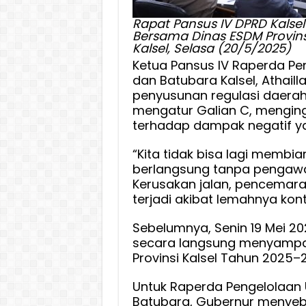
Rapat Pansus IV DPRD Kalsel
Bersama Dinas ESDM Provins
Kalsel, Selasa (20/5/2025)
Ketua Pansus IV Raperda P
dan Batubara Kalsel, Athai
penyusunan regulasi daerah
mengatur Galian C, mengin
terhadap dampak negatif ya
“Kita tidak bisa lagi membiar
berlangsung tanpa pengawa
Kerusakan jalan, pencemaran
terjadi akibat lemahnya kont
Sebelumnya, Senin 19 Mei 20
secara langsung menyampai
Provinsi Kalsel Tahun 2025–
Untuk Raperda Pengelolaan
Batubara, Gubernur menyeb