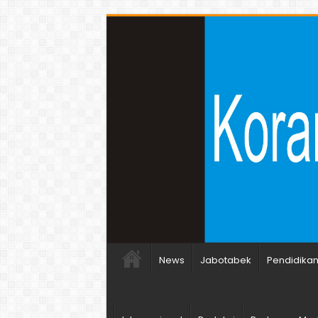
News
Jabotabek
Pendidika