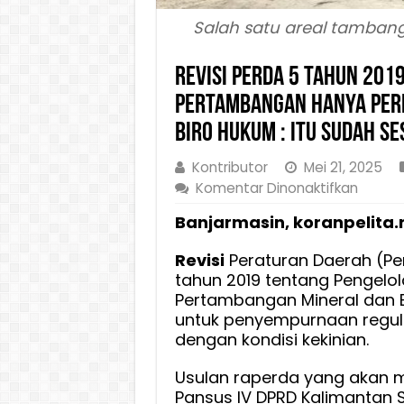
Salah satu areal tambang 
Revisi Perda 5 Tahun 201
Pertambangan Hanya Per
Biro Hukum : Itu Sudah Se
Kontributor
Mei 21, 2025
pada
Komentar Dinonaktifkan
Revisi
Banjarmasin, koranpelita.
Perda
5
Revisi
Peraturan Daerah (P
Tahun
tahun 2019 tentang Pengelo
2019
Pertambangan Mineral dan 
Tenta
untuk penyempurnaan regul
Pengel
dengan kondisi kekinian.
Perta
Hanya
Usulan raperda yang akan m
Perkua
Pansus IV DPRD Kalimantan S