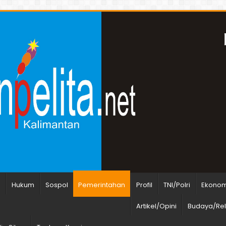
n
Hukum
Sospol
Pemerintahan
Profil
TNI/Polri
Ekonomi
Artikel/Opini
Budaya/Rel