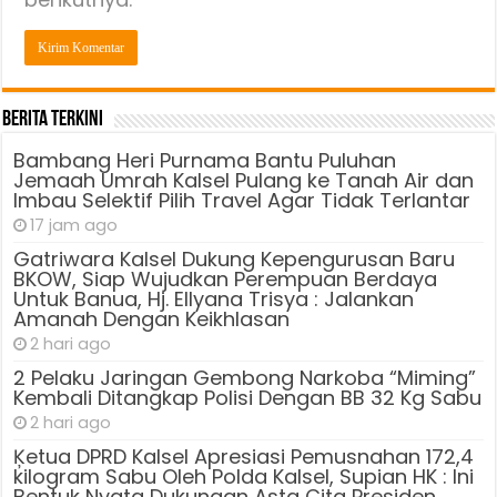
Berita Terkini
Bambang Heri Purnama Bantu Puluhan
Jemaah Umrah Kalsel Pulang ke Tanah Air dan
Imbau Selektif Pilih Travel Agar Tidak Terlantar
17 jam ago
Gatriwara Kalsel Dukung Kepengurusan Baru
BKOW, Siap Wujudkan Perempuan Berdaya
Untuk Banua, Hj. Ellyana Trisya : Jalankan
Amanah Dengan Keikhlasan
2 hari ago
2 Pelaku Jaringan Gembong Narkoba “Miming”
Kembali Ditangkap Polisi Dengan BB 32 Kg Sabu
2 hari ago
Ķetua DPRD Kalsel Apresiasi Pemusnahan 172,4
kilogram Sabu Oleh Polda Kalsel, Supian HK : Ini
Bentuk Nyata Dukungan Asta Cita Presiden