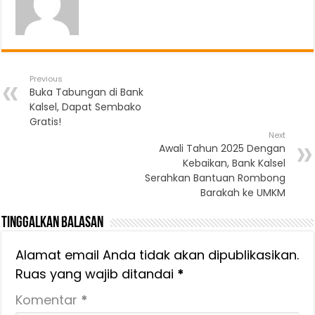
Previous
Buka Tabungan di Bank
Kalsel, Dapat Sembako
Gratis!
Next
Awali Tahun 2025 Dengan
Kebaikan, Bank Kalsel
Serahkan Bantuan Rombong
Barakah ke UMKM
Tinggalkan Balasan
Alamat email Anda tidak akan dipublikasikan.
Ruas yang wajib ditandai
*
Komentar
*