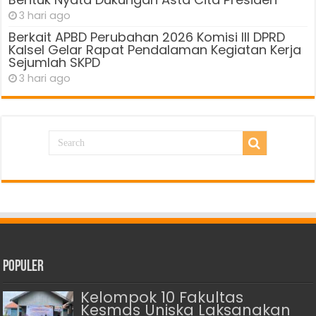
3 hari ago
Berkait APBD Perubahan 2026 Komisi III DPRD
Kalsel Gelar Rapat Pendalaman Kegiatan Kerja
Sejumlah SKPD
3 hari ago
Populer
Kelompok 10 Fakultas
Kesmas Uniska Laksanakan