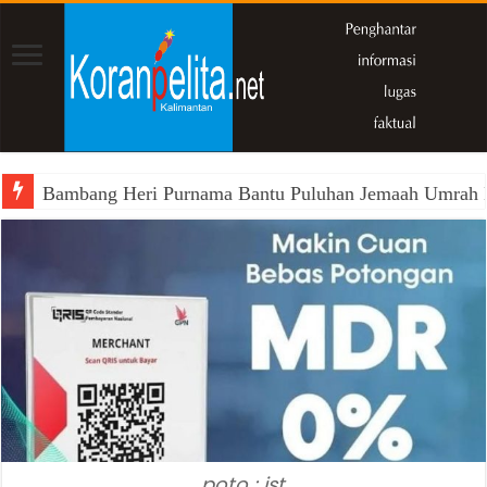
Bambang Heri Purnama Bantu Puluhan Jemaah Umrah Kals
poto : ist