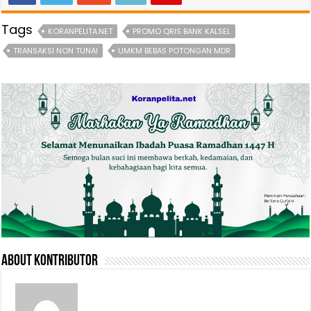
Tags
KORANPELITA.NET
PROMO QRIS BANK KALSEL
TRANSAKSI NON TUNAI
UMKM BEBAS POTONGAN MDR
About Kontributor