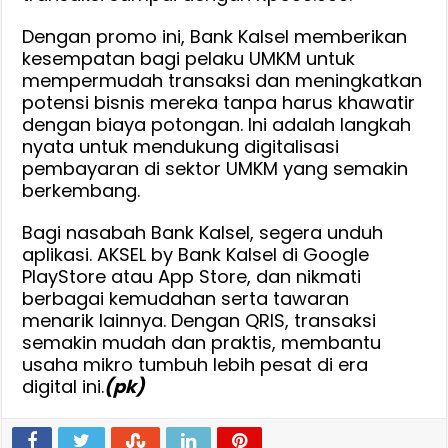
Dengan promo ini, Bank Kalsel memberikan
kesempatan bagi pelaku UMKM untuk
mempermudah transaksi dan meningkatkan
potensi bisnis mereka tanpa harus khawatir
dengan biaya potongan. Ini adalah langkah
nyata untuk mendukung digitalisasi
pembayaran di sektor UMKM yang semakin
berkembang.
Bagi nasabah Bank Kalsel, segera unduh
aplikasi. AKSEL by Bank Kalsel di Google
PlayStore atau App Store, dan nikmati
berbagai kemudahan serta tawaran
menarik lainnya. Dengan QRIS, transaksi
semakin mudah dan praktis, membantu
usaha mikro tumbuh lebih pesat di era
digital ini.
(pk)