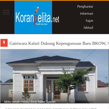
Gatriwara Kalsel Dukung Kepengurusan Baru BKOW, Si
2 Pelaku Jaringan Gembong Narkoba “Miming” Kembal