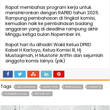
Rapat membahas program kerja untuk
mensinkronkan dengan RAPBD tahun 2025.
Rampung pembahasan di tingkat komisi,
kemudian naik ke pembahasan badang
anggaran yang di deadline rampung akhir
Minggu ketiga bulan Nopember ini.
Rapat hari itu dihadiri Wakil Ketua DPRD
Kalsel H Kartoyo, Ketua Komisi III, Hj
Mustaqimah, H Mustohir Ariffin dan sejumlah
anggota komis lainya. (pik)
Tags
BANJARMASIN
DINAS PUPR
DPRD KALSEL
KOMISI III
KORANPELITA.NET
PROYEK OTT