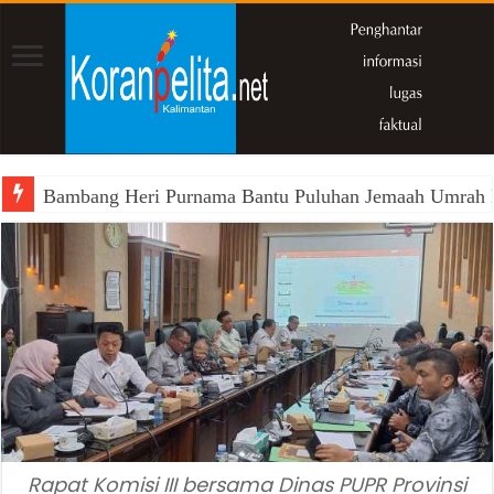
Bambang Heri Purnama Bantu Puluhan Jemaah Umrah Kals
Rapat Komisi III bersama Dinas PUPR Provinsi