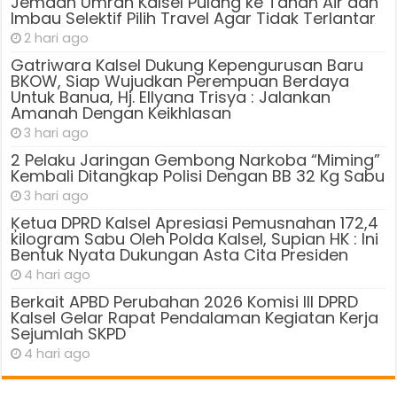
Jemaah Umrah Kalsel Pulang ke Tanah Air dan
Imbau Selektif Pilih Travel Agar Tidak Terlantar
2 hari ago
Gatriwara Kalsel Dukung Kepengurusan Baru
BKOW, Siap Wujudkan Perempuan Berdaya
Untuk Banua, Hj. Ellyana Trisya : Jalankan
Amanah Dengan Keikhlasan
3 hari ago
2 Pelaku Jaringan Gembong Narkoba “Miming”
Kembali Ditangkap Polisi Dengan BB 32 Kg Sabu
3 hari ago
Ķetua DPRD Kalsel Apresiasi Pemusnahan 172,4
kilogram Sabu Oleh Polda Kalsel, Supian HK : Ini
Bentuk Nyata Dukungan Asta Cita Presiden
4 hari ago
Berkait APBD Perubahan 2026 Komisi III DPRD
Kalsel Gelar Rapat Pendalaman Kegiatan Kerja
Sejumlah SKPD
4 hari ago