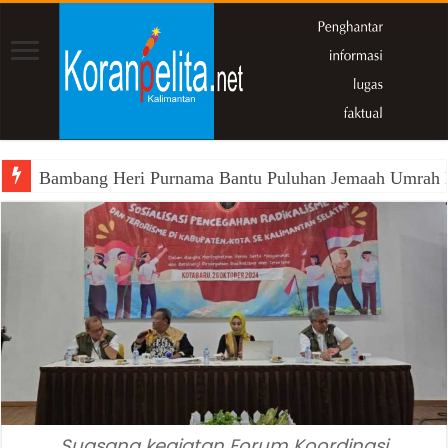
Bambang Heri Purnama Bantu Puluhan Jemaah Umrah Kals
Suasana kegiatan Forum Koordinasi