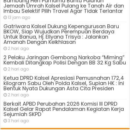
Bambang Heri Purnama Bantu Puluhan
Jemaah Umrah Kalsel Pulang ke Tanah Air dan
Imbau Selektif Pilih Travel Agar Tidak Terlantar
13 jam ago
Gatriwara Kalsel Dukung Kepengurusan Baru
BKOW, Siap Wujudkan Perempuan Berdaya
Untuk Banua, Hj. Ellyana Trisya : Jalankan
Amanah Dengan Keikhlasan
2 hari ago
2 Pelaku Jaringan Gembong Narkoba “Miming”
Kembali Ditangkap Polisi Dengan BB 32 Kg Sabu
2 hari ago
Ķetua DPRD Kalsel Apresiasi Pemusnahan 172,4
kilogram Sabu Oleh Polda Kalsel, Supian HK : Ini
Bentuk Nyata Dukungan Asta Cita Presiden
2 hari ago
Berkait APBD Perubahan 2026 Komisi III DPRD
Kalsel Gelar Rapat Pendalaman Kegiatan Kerja
Sejumlah SKPD
3 hari ago