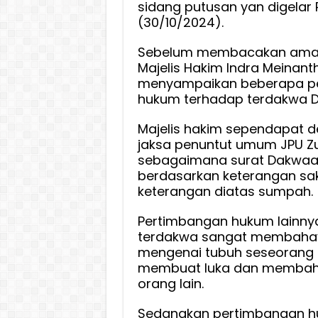
sidang putusan yan digelar
(30/10/2024).
Sebelum membacakan amar
Majelis Hakim Indra Meinant
menyampaikan beberapa p
hukum terhadap terdakwa Di
Majelis hakim sependapat 
jaksa penuntut umum JPU Zul
sebagaimana surat Dakwaa
berdasarkan keterangan sa
keterangan diatas sumpah.
Pertimbangan hukum lainny
terdakwa sangat membahay
mengenai tubuh seseorang 
membuat luka dan memba
orang lain.
Sedangkan pertimbangan h