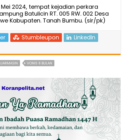
 Mei 2024, tempat kejadian perkara
ampung Batulicin RT. 005 RW. 002 Desa
we Kabupaten. Tanah Bumbu. (sir/pk)
er
Stumbleupon
LinkedIn
NJARMASIN
VONIS 8 BULAN