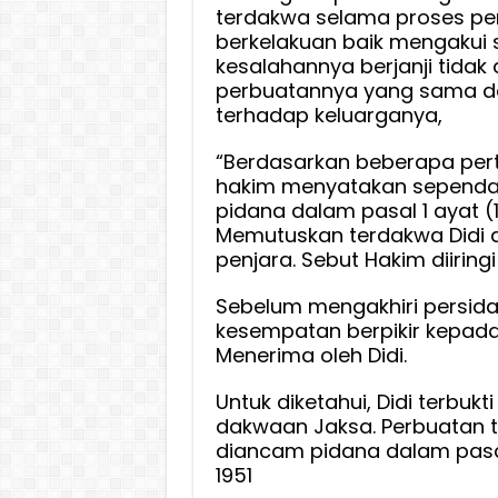
terdakwa selama proses pe
berkelakuan baik mengakui
kesalahannya berjanji tidak
perbuatannya yang sama 
terhadap keluarganya,
“Berdasarkan beberapa pert
hakim menyatakan sependa
pidana dalam pasal 1 ayat (
Memutuskan terdakwa Didi 
penjara. Sebut Hakim diiringi
Sebelum mengakhiri persid
kesempatan berpikir kepada 
Menerima oleh Didi.
Untuk diketahui, Didi terbu
dakwaan Jaksa. Perbuatan 
diancam pidana dalam pasal
1951