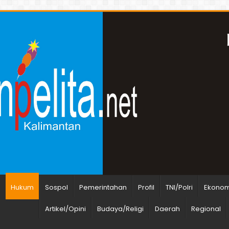
n
Hukum
Sospol
Pemerintahan
Profil
TNI/Polri
Ekonomi
Artikel/Opini
Budaya/Religi
Daerah
Regional