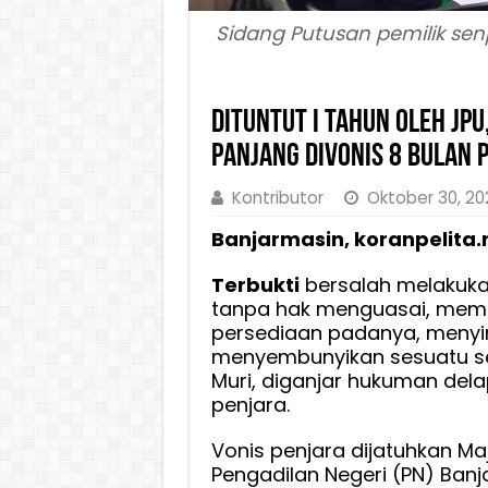
Sidang Putusan pemilik senp
Dituntut I Tahun Oleh JPU,
Panjang Divonis 8 bulan 
Kontributor
Oktober 30, 2
Banjarmasin, koranpelita.
Terbukti
bersalah melakukan
tanpa hak menguasai, mem
persediaan padanya, meny
menyembunyikan sesuatu senj
Muri, diganjar hukuman del
penjara.
Vonis penjara dijatuhkan Ma
Pengadilan Negeri (PN) Ban