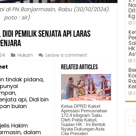
Na
i di PN Banjarmasin, Rabu (30/10/2024).
Di
Kg
poto : sir)
2
Ķe
 Didi Pemilik Senjata Api Laras
Pe
Penjara
Sa
HK
As
024
Hukum
Leave a comment
3
net
Related Articles
Be
Kom
 tindak pidana,
Ra
punyai
Ke
impan,
3
ata api, Didi bin
apan bulan
Ķetua DPRD Kalsel
Apresiasi Pemusnahan
172,4 kilogram Sabu
Oleh Polda Kalsel,
Supian HK : Ini Bentuk
jelis Hakim
Nyata Dukungan Asta
jarmasin, dalam
Cita Presiden