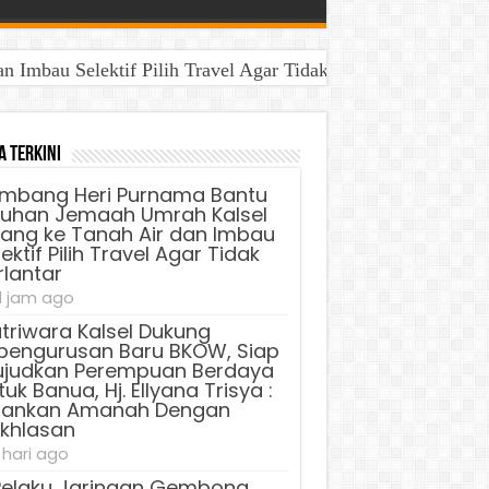
Imbau Selektif Pilih Travel Agar Tidak Terlantar
aya Untuk Banua, Hj. Ellyana Trisya : Jalankan Amanah D
a Terkini
mbang Heri Purnama Bantu
luhan Jemaah Umrah Kalsel
lang ke Tanah Air dan Imbau
ektif Pilih Travel Agar Tidak
rlantar
1 jam ago
triwara Kalsel Dukung
pengurusan Baru BKOW, Siap
judkan Perempuan Berdaya
uk Banua, Hj. Ellyana Trisya :
lankan Amanah Dengan
ikhlasan
 hari ago
Pelaku Jaringan Gembong