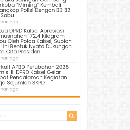
rkoba “Miming” Kembali
tangkap Polisi Dengan BB 32
 Sabu
 hari ago
tua DPRD Kalsel Apresiasi
musnahan 172,4 kilogram
bu Oleh Polda Kalsel, Supian
 : Ini Bentuk Nyata Dukungan
ta Cita Presiden
 hari ago
rkait APBD Perubahan 2026
isi III DPRD Kalsel Gelar
pat Pendalaman Kegiatan
rja Sejumlah SKPD
 hari ago