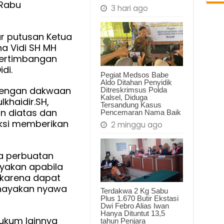
 Rabu
3 hari ago
 putusan Ketua
ha Vidi SH MH
ertimbangan
di.
Pegiat Medsos Babe
Aldo Ditahan Penyidik
dengan dakwaan
Ditreskrimsus Polda
Kalsel, Diduga
khaidir.SH,
Tersandung Kasus
n diatas dan
Pencemaran Nama Baik
ksi memberikan
2 minggu ago
a perbuatan
akan apabila
karena dapat
hayakan nyawa
Terdakwa 2 Kg Sabu
Plus 1.670 Butir Ekstasi
Dwi Febro Alias Iwan
Hanya Dituntut 13,5
ukum lainnya
tahun Penjara