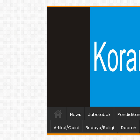
News
Jabotabek
Pendidika
Artikel/Opini
Budaya/Religi
Daerah