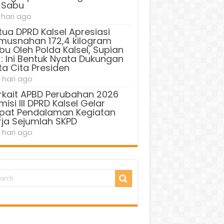
 Sabu
 hari ago
tua DPRD Kalsel Apresiasi
musnahan 172,4 kilogram
bu Oleh Polda Kalsel, Supian
 : Ini Bentuk Nyata Dukungan
ta Cita Presiden
 hari ago
rkait APBD Perubahan 2026
isi III DPRD Kalsel Gelar
pat Pendalaman Kegiatan
rja Sejumlah SKPD
 hari ago