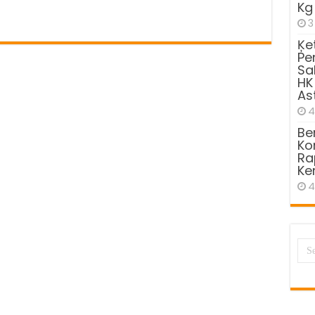
Kg
3
Ķe
Pe
Sa
HK
As
4
Be
Kom
Ra
Ke
4