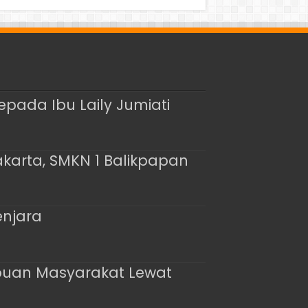
epada Ibu Laily Jumiati
akarta, SMKN 1 Balikpapan
enjara
buan Masyarakat Lewat