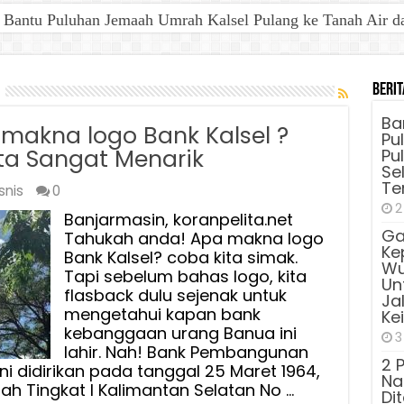
antu Puluhan Jemaah Umrah Kalsel Pulang ke Tanah Air dan 
Berit
Ba
makna logo Bank Kalsel ?
Pu
ta Sangat Menarik
Pu
Sel
Te
snis
0
2
Banjarmasin, koranpelita.net
Ga
Tahukah anda! Apa makna logo
Ke
Bank Kalsel? coba kita simak.
Wu
Tapi sebelum bahas logo, kita
Unt
flasback dulu sejenak untuk
Ja
mengetahui kapan bank
Ke
kebanggaan urang Banua ini
3
lahir. Nah! Bank Pembangunan
2 
ni didirikan pada tanggal 25 Maret 1964,
Na
h Tingkat I Kalimantan Selatan No …
Di