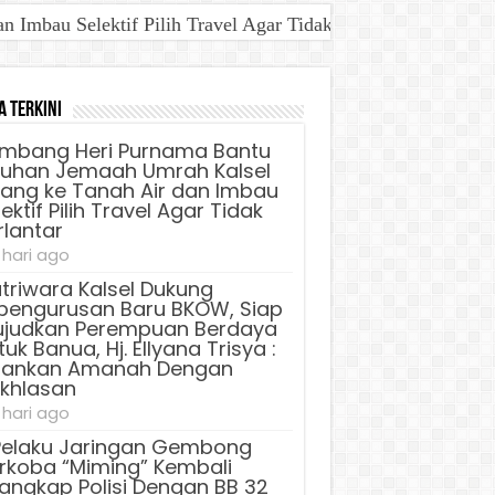
Imbau Selektif Pilih Travel Agar Tidak Terlantar
a Terkini
mbang Heri Purnama Bantu
luhan Jemaah Umrah Kalsel
lang ke Tanah Air dan Imbau
ektif Pilih Travel Agar Tidak
rlantar
 hari ago
triwara Kalsel Dukung
pengurusan Baru BKOW, Siap
judkan Perempuan Berdaya
uk Banua, Hj. Ellyana Trisya :
lankan Amanah Dengan
ikhlasan
 hari ago
Pelaku Jaringan Gembong
rkoba “Miming” Kembali
tangkap Polisi Dengan BB 32