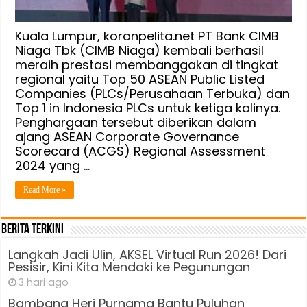
Terbuka
ASEAN
Terbaik
Kuala Lumpur, koranpelita.net PT Bank CIMB
di
Niaga Tbk (CIMB Niaga) kembali berhasil
meraih prestasi membanggakan di tingkat
Kuala
regional yaitu Top 50 ASEAN Public Listed
Lumpur
Companies (PLCs/Perusahaan Terbuka) dan
Top 1 in Indonesia PLCs untuk ketiga kalinya.
Penghargaan tersebut diberikan dalam
ajang ASEAN Corporate Governance
Scorecard (ACGS) Regional Assessment
2024 yang …
Read More »
Berita Terkini
Langkah Jadi Ulin, AKSEL Virtual Run 2026! Dari
Pesisir, Kini Kita Mendaki ke Pegunungan
3 hari ago
Bambang Heri Purnama Bantu Puluhan