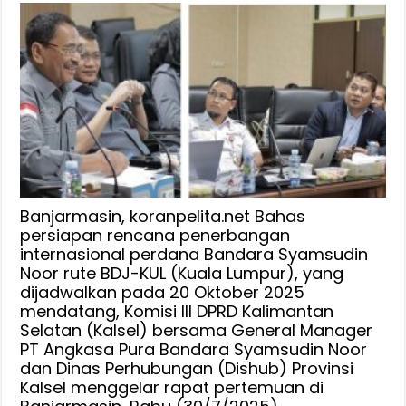
Bahas
Penerbangan
Internasional,
DPRD
Apresiasi
20
Oktober
Bandara
Syamsudin
Noor
Layani
Banjarmasin, koranpelita.net Bahas
Penerbangan
persiapan rencana penerbangan
internasional perdana Bandara Syamsudin
ke
Noor rute BDJ-KUL (Kuala Lumpur), yang
Kuala
dijadwalkan pada 20 Oktober 2025
Lumpur
mendatang, Komisi III DPRD Kalimantan
Selatan (Kalsel) bersama General Manager
PT Angkasa Pura Bandara Syamsudin Noor
dan Dinas Perhubungan (Dishub) Provinsi
Kalsel menggelar rapat pertemuan di