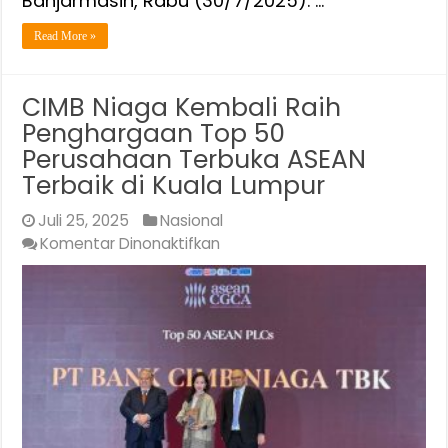
Banjarmasin, Rabu (30/7/2025). …
Read More »
CIMB Niaga Kembali Raih
Penghargaan Top 50
Perusahaan Terbuka ASEAN
Terbaik di Kuala Lumpur
Juli 25, 2025
Nasional
pada
Komentar Dinonaktifkan
CIMB
Niaga
Kembali
Raih
Penghargaan
Top
50
Perusahaan