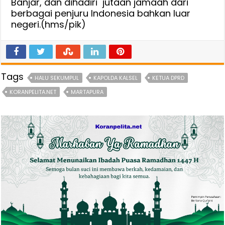
Banjar, dan dihadiri jutaan jamaah dari
berbagai penjuru Indonesia bahkan luar
negeri.(hms/pik)
Tags
HALU SEKUMPUL
KAPOLDA KALSEL
KETUA DPRD
KORANPELITA.NET
MARTAPURA