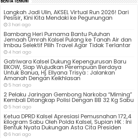
Berita Terkini
Langkah Jadi Ulin, AKSEL Virtual Run 2026! Dari
Pesisir, Kini Kita Mendaki ke Pegunungan
3 hari ago
Bambang Heri Purnama Bantu Puluhan
Jemaah Umrah Kalsel Pulang ke Tanah Air dan
Imbau Selektif Pilih Travel Agar Tidak Terlantar
4 hari ago
Gatriwara Kalsel Dukung Kepengurusan Baru
BKOW, Siap Wujudkan Perempuan Berdaya
Untuk Banua, Hj. Ellyana Trisya : Jalankan
Amanah Dengan Keikhlasan
5 hari ago
2 Pelaku Jaringan Gembong Narkoba “Miming”
Kembali Ditangkap Polisi Dengan BB 32 Kg Sabu
5 hari ago
Ķetua DPRD Kalsel Apresiasi Pemusnahan 172,4
kilogram Sabu Oleh Polda Kalsel, Supian HK : Ini
Bentuk Nyata Dukungan Asta Cita Presiden
6 hari ago