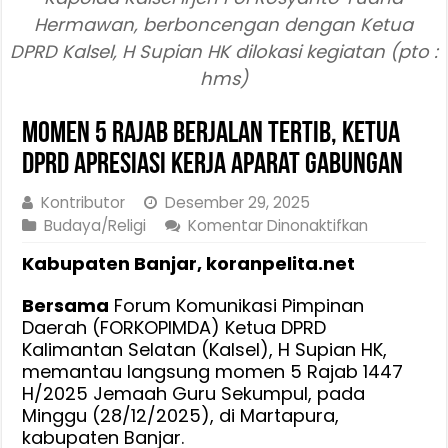
Hermawan, berboncengan dengan Ketua
DPRD Kalsel, H Supian HK dilokasi kegiatan (pto :
hms)
Momen 5 Rajab Berjalan Tertib, Ketua
DPRD Apresiasi Kerja Aparat Gabungan
Kontributor
Desember 29, 2025
pada
Budaya/Religi
Komentar Dinonaktifkan
Momen
Kabupaten Banjar, koranpelita.net
5
Rajab
Bersama
Forum Komunikasi Pimpinan
Berjalan
Daerah (FORKOPIMDA) Ketua DPRD
Tertib,
Kalimantan Selatan (Kalsel), H Supian HK,
Ketua
memantau langsung momen 5 Rajab 1447
DPRD
H/2025 Jemaah Guru Sekumpul, pada
Apresiasi
Minggu (28/12/2025), di Martapura,
Kerja
kabupaten Banjar.