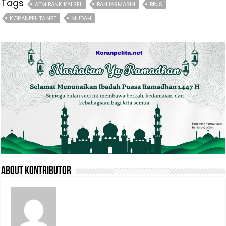
Tags
ATM BANK KALSEL
BANJARMASIN
BPJS
KORANPELITA.NET
MUDAH
About Kontributor