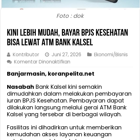
Foto : dok
Kini Lebih Mudah, Bayar BPJS Kesehatan
Bisa Lewat ATM Bank Kalsel
Kontributor
Juni 27, 2026
Ekonomi/Bisnis
pada
Komentar Dinonaktifkan
Kini
Banjarmasin, koranpelita.net
Lebih
Mudah,
Nasabah
Bank Kalsel kini semakin
Bayar
dimudahkan dalam melakukan pembayaran
BPJS
iuran BPJS Kesehatan. Pembayaran dapat
Kesehatan
dilakukan langsung melalui gerai ATM Bank
Bisa
Kalsel yang tersebar di berbagai wilayah.
Lewat
ATM
Fasilitas ini dihadirkan untuk memberikan
Bank
kemudahan akses layanan keuangan