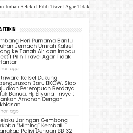
Imbau Selektif Pilih Travel Agar Tidak Terlantar
a Terkini
mbang Heri Purnama Bantu
luhan Jemaah Umrah Kalsel
lang ke Tanah Air dan Imbau
ektif Pilih Travel Agar Tidak
rlantar
 hari ago
triwara Kalsel Dukung
pengurusan Baru BKOW, Siap
judkan Perempuan Berdaya
uk Banua, Hj. Ellyana Trisya :
lankan Amanah Dengan
ikhlasan
 hari ago
Pelaku Jaringan Gembong
rkoba “Miming” Kembali
tangkap Polisi Dengan BB 32