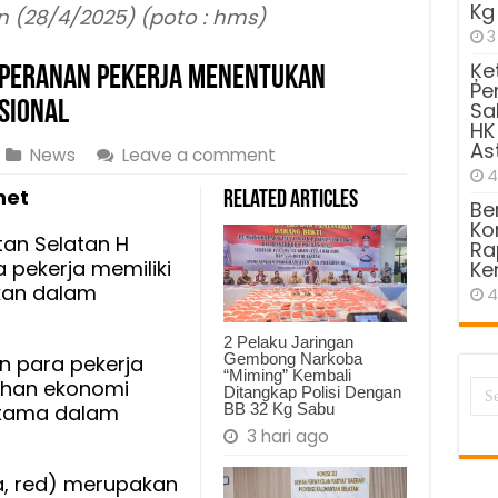
Kg
n (28/4/2025) (poto : hms)
3
Ķe
, Peranan Pekerja Menentukan
Pe
sional
Sa
HK
As
News
Leave a comment
4
net
Related Articles
Be
Kom
tan Selatan H
Ra
 pekerja memiliki
Ke
ikan dalam
4
2 Pelaku Jaringan
Gembong Narkoba
n para pekerja
“Miming” Kembali
uhan ekonomi
Ditangkap Polisi Dengan
BB 32 Kg Sabu
utama dalam
3 hari ago
a, red) merupakan