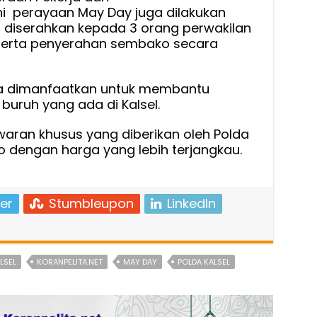
 ini perayaan May Day juga dilakukan
iserahkan kepada 3 orang perwakilan
 serta penyerahan sembako secara
ga dimanfaatkan untuk membantu
uruh yang ada di Kalsel.
aran khusus yang diberikan oleh Polda
o dengan harga yang lebih terjangkau.
er
Stumbleupon
LinkedIn
LSEL
KORANPELITA.NET
MAY DAY
POLDA KALSEL