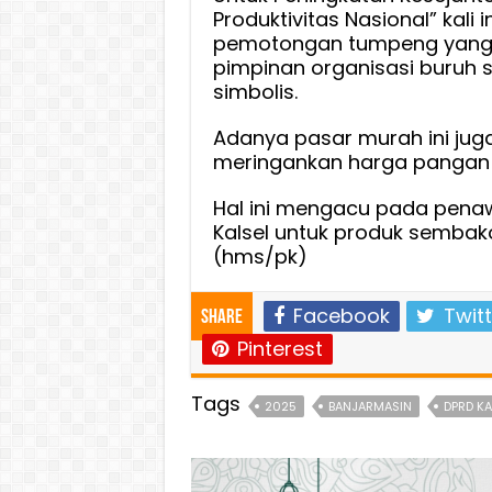
Produktivitas Nasional” kali
pemotongan tumpeng yang d
pimpinan organisasi buruh
simbolis.
Adanya pasar murah ini ju
meringankan harga pangan b
Hal ini mengacu pada penaw
Kalsel untuk produk sembak
(hms/pk)
Facebook
Twitt
Share
Pinterest
Tags
2025
BANJARMASIN
DPRD KA