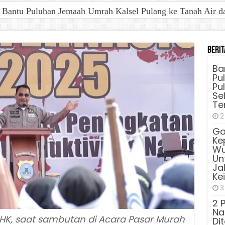
antu Puluhan Jemaah Umrah Kalsel Pulang ke Tanah Air dan 
Berit
Ba
Pu
Pu
Sel
Te
2
Ga
Ke
Wu
Unt
Ja
Ke
3
2 
Na
 HK, saat sambutan di Acara Pasar Murah
Di