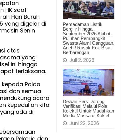
epatan
n HK saat
ah Hari Buruh
5 yang digelar di
Pemadaman Listrik
Bergilir Hingga
rmasin Senin
September 2026 Akibat
Puluhan Pembangkit
Swasta Alami Gangguan,
Aneh ! Rusak Kok Bisa
si atas
Berbarengan
erjasama yang
Juli 2, 2026
lsel ini hingga
dapat terlaksana.
a kepada Polda
iasi dan semua
t mendukung acara
Dewan Pers Dorong
an kepedulian kita
Verifikasi Melalui Pola
 yang ada di
Kolektif Untuk Mudahkan
Media Massa di Kalsel
Juni 22, 2026
Kebersamaan
eraan Pekerja dan