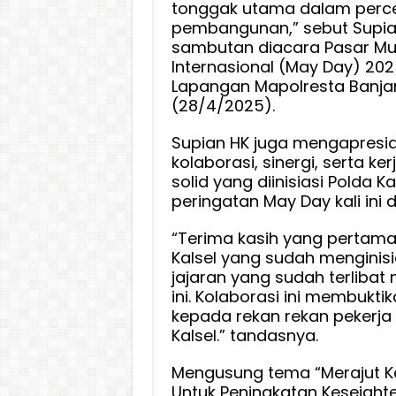
tonggak utama dalam perc
pembangunan,” sebut Supia
sambutan diacara Pasar Mur
Internasional (May Day) 202
Lapangan Mapolresta Banja
(28/4/2025).
Supian HK juga mengapresia
kolaborasi, sinergi, serta k
solid yang diinisiasi Polda Ka
peringatan May Day kali ini 
“Terima kasih yang pertam
Kalsel yang sudah menginis
jajaran yang sudah terliba
ini. Kolaborasi ini membuktik
kepada rekan rekan pekerja
Kalsel.” tandasnya.
Mengusung tema “Merajut 
Untuk Peningkatan Kesejaht