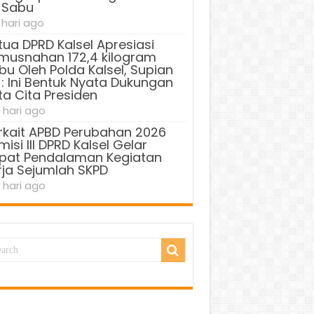
 Sabu
 hari ago
tua DPRD Kalsel Apresiasi
musnahan 172,4 kilogram
bu Oleh Polda Kalsel, Supian
 : Ini Bentuk Nyata Dukungan
ta Cita Presiden
 hari ago
rkait APBD Perubahan 2026
isi III DPRD Kalsel Gelar
pat Pendalaman Kegiatan
rja Sejumlah SKPD
 hari ago