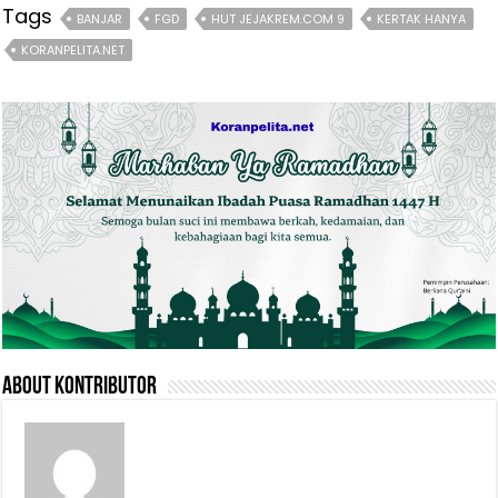
Tags
BANJAR
FGD
HUT JEJAKREM.COM 9
KERTAK HANYA
KORANPELITA.NET
About Kontributor