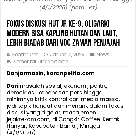
(4/1/2026) (poto : ist)
Fokus Diskusi HUT JR ke-9, Oligarki
Modern Bisa Kapling Hutan dan Laut,
Lebih Biadab Dari VOC Zaman Penjajah
Kontributor
Januari 4, 2026
News
pada
Komentar Dinonaktifkan
Fokus
Banjarmasin, koranpelita.com
Diskusi
HUT
Dari
masalah sosial, ekonomi, politik,
JR
demokrasi, kebebasan pers hingga
ke-
minimnya kritik kontrol dari media massa,
9,
jadi topik hangat dan menarik dalam fokus
Oligarki
diskusi yang digelar, manajemen
Modern
jejakrekam.com, di Cangkir Coffee, Kertak
Bisa
Hanyar, Kabupaten Banjar, Minggu
Kapling
(4/1/2026).