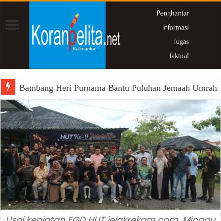
Bambang Heri Purnama Bantu Puluhan Jemaah Umrah Kals
Usai kegiatan FGD HUT jejakrekam.com, Minggu