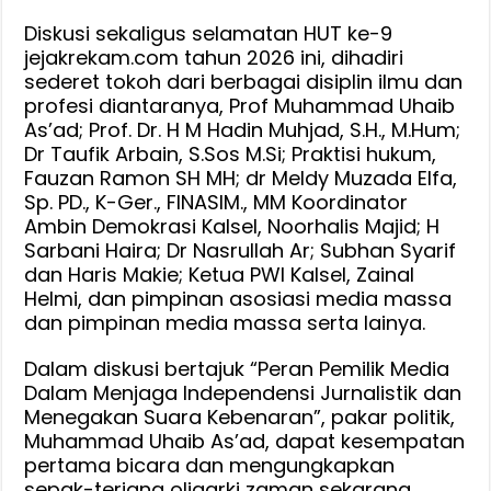
Hutan
Diskusi sekaligus selamatan HUT ke-9
dan
jejakrekam.com tahun 2026 ini, dihadiri
Laut,
sederet tokoh dari berbagai disiplin ilmu dan
Lebih
profesi diantaranya, Prof Muhammad Uhaib
Biadab
As’ad; Prof. Dr. H M Hadin Muhjad, S.H., M.Hum;
Dari
Dr Taufik Arbain, S.Sos M.Si; Praktisi hukum,
VOC
Fauzan Ramon SH MH; dr Meldy Muzada Elfa,
Zaman
Sp. PD., K-Ger., FINASIM., MM Koordinator
Penjajah
Ambin Demokrasi Kalsel, Noorhalis Majid; H
Sarbani Haira; Dr Nasrullah Ar; Subhan Syarif
dan Haris Makie; Ketua PWI Kalsel, Zainal
Helmi, dan pimpinan asosiasi media massa
dan pimpinan media massa serta lainya.
Dalam diskusi bertajuk “Peran Pemilik Media
Dalam Menjaga Independensi Jurnalistik dan
Menegakan Suara Kebenaran”, pakar politik,
Muhammad Uhaib As’ad, dapat kesempatan
pertama bicara dan mengungkapkan
sepak-terjang oligarki zaman sekarang