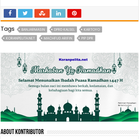
Tags
BANJARMASIN
DPRD KALSEL
KARTOYO
KORANPELITA.NET
MACHFUD ARIFIN
PIP DPR
About Kontributor