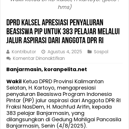
hms)
DPRD Kalsel Apresiasi Penyaluran
Beasiswa PIP untuk 383 Pelajar Melalui
Jalur aspirasi dari Anggota DPR RI
Kontributor
Agustus 4, 2025
Sospol
pada
Komentar Dinonaktifkan
DPRD
Banjarmasin, koranpelita.net
Kalsel
Apresiasi
Wakil
Ketua DPRD Provinsi Kalimantan
Penyaluran
Selatan, H. Kartoyo, mengapresiasi
Beasiswa
penyaluran Beasiswa Program Indonesia
PIP
Pintar (PIP) jalur aspirasi dari Anggota DPR RI
untuk
Fraksi NasDem, H. Machfud Arifin, kepada
383
383 pelajar Banjarmasin, yang
Pelajar
dilangsungkan di Gedung Mahligai Pancasila
Melalui
Banjarmasin, Senin (4/8/2025).