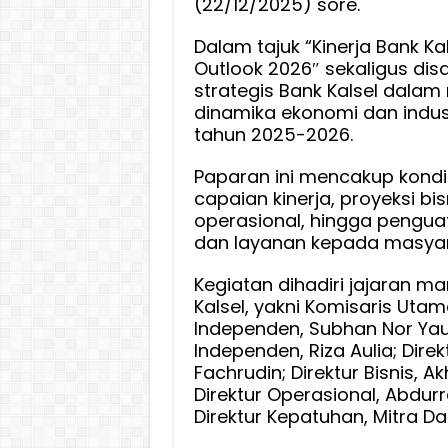
(22/12/2025) sore.
Akhir
Tahun
Dalam tajuk “Kinerja Bank Ka
Outlook 2026″ sekaligus di
2025,
strategis Bank Kalsel dala
Kedep
dinamika ekonomi dan indus
Terus
tahun 2025-2026.
Perkua
Funda
Paparan ini mencakup kondis
Bisnis,
capaian kinerja, proyeksi bis
Tata
operasional, hingga penguat
Kelola
dan layanan kepada masyar
dan
Kualita
Kegiatan dihadiri jajaran 
Layan
Kalsel, yakni Komisaris Uta
Pada
Independen, Subhan Nor Yau
Masya
Independen, Riza Aulia; Dire
Fachrudin; Direktur Bisnis, 
Direktur Operasional, Abdurr
Direktur Kepatuhan, Mitra D