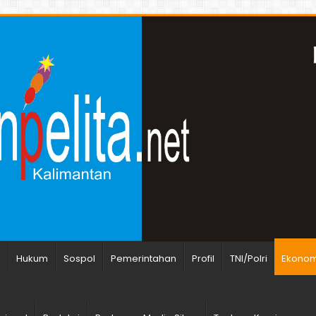
n
Hukum
Sospol
Pemerintahan
Profil
TNI/Polri
Ekonomi