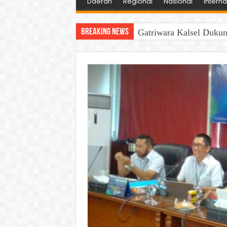
Daerah
Regional
Nasional
Interna
Breaking News
Gatriwara Kalsel Duku