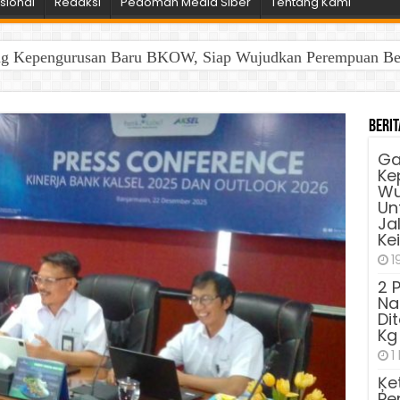
sional
Redaksi
Pedoman Media Siber
Tentang Kami
ng Kepengurusan Baru BKOW, Siap Wujudkan Perempuan Berd
Berit
Ga
Ke
Wu
Unt
Ja
Ke
1
2 
Na
Di
Kg
1
Ķe
Pe