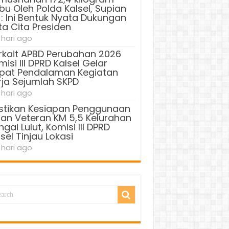
bu Oleh Polda Kalsel, Supian
 : Ini Bentuk Nyata Dukungan
ta Cita Presiden
 hari ago
rkait APBD Perubahan 2026
isi III DPRD Kalsel Gelar
pat Pendalaman Kegiatan
rja Sejumlah SKPD
 hari ago
stikan Kesiapan Penggunaan
lan Veteran KM 5,5 Kelurahan
gai Lulut, Komisi III DPRD
sel Tinjau Lokasi
 hari ago