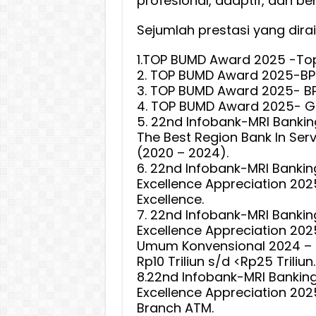
profesional, adaptif, dan be
Sejumlah prestasi yang dirai
1.TOP BUMD Award 2025 -Top
2. TOP BUMD Award 2025-BPD
3. TOP BUMD Award 2025- BP
4. TOP BUMD Award 2025- G
5. 22nd Infobank-MRI Bankin
The Best Region Bank In Ser
(2020 – 2024).
6. 22nd Infobank-MRI Bankin
Excellence Appreciation 202
Excellence.
7. 22nd Infobank-MRI Bankin
Excellence Appreciation 202
Umum Konvensional 2024 – KBM
Rp10 Triliun s/d <Rp25 Triliun.
8.22nd Infobank-MRI Banking
Excellence Appreciation 202
Branch ATM.