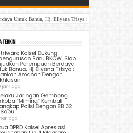
aya Untuk Banua, Hj. Ellyana Trisya : Jalankan Amanah D
a Terkini
triwara Kalsel Dukung
pengurusan Baru BKOW, Siap
judkan Perempuan Berdaya
uk Banua, Hj. Ellyana Trisya :
lankan Amanah Dengan
ikhlasan
9 jam ago
Pelaku Jaringan Gembong
rkoba “Miming” Kembali
tangkap Polisi Dengan BB 32
 Sabu
 hari ago
tua DPRD Kalsel Apresiasi
musnahan 172,4 kilogram