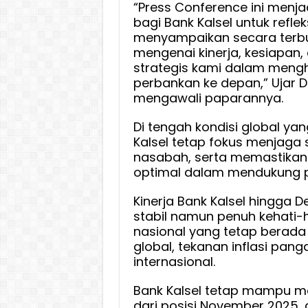
“Press Conference ini men
bagi Bank Kalsel untuk reflek
menyampaikan secara terbu
mengenai kinerja, kesiapan,
strategis kami dalam mengh
perbankan ke depan,” Ujar D
mengawali paparannya.
Di tengah kondisi global yan
Kalsel tetap fokus menjaga
nasabah, serta memastikan 
optimal dalam mendukung 
Kinerja Bank Kalsel hingga 
stabil namun penuh kehati-
nasional yang tetap berada
global, tekanan inflasi pang
internasional.
Bank Kalsel tetap mampu men
dari posisi November 2025,