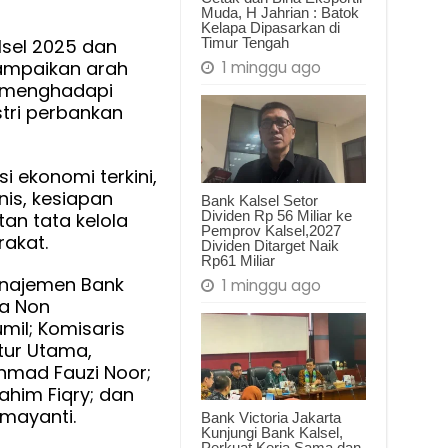
Muda, H Jahrian : Batok
Kelapa Dipasarkan di
Timur Tengah
lsel 2025 dan
sampaikan arah
1 minggu ago
m menghadapi
an,
tri perbankan
t
mental
i ekonomi terkini,
nis, kesiapan
Bank Kalsel Setor
Dividen Rp 56 Miliar ke
an tata kelola
Pemprov Kalsel,2027
akat.
Dividen Ditarget Naik
Rp61 Miliar
s
manajemen Bank
1 minggu ago
an
ma Non
mil; Komisaris
rakat
ktur Utama,
Akhmad Fauzi Noor;
ahim Fiqry; dan
amayanti.
Bank Victoria Jakarta
Kunjungi Bank Kalsel,
Perkuat Kerja Sama dan