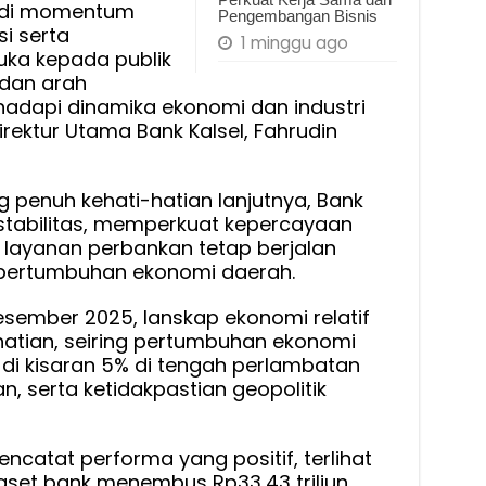
jadi momentum
Pengembangan Bisnis
si serta
1 minggu ago
ka kepada publik
 dan arah
adapi dinamika ekonomi dan industri
irektur Utama Bank Kalsel, Fahrudin
g penuh kehati-hatian lanjutnya, Bank
 stabilitas, memperkuat kepercayaan
layanan perbankan tetap berjalan
pertumbuhan ekonomi daerah.
Desember 2025, lanskap ekonomi relatif
hatian, seiring pertumbuhan ekonomi
 di kisaran 5% di tengah perlambatan
an, serta ketidakpastian geopolitik
catat performa yang positif, terlihat
 aset bank menembus Rp33,43 triliun