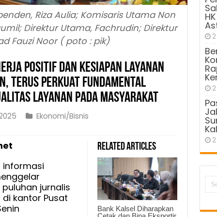
Sa
penden, Riza Aulia; Komisaris Utama Non
HK
As
il; Direktur Utama, Fachrudin; Direktur
2
d Fauzi Noor ( poto : pik)
Be
Kom
erja Positif dan Kesiapan Layanan
Ra
Ke
an, Terus Perkuat Fundamental
2
Kualitas Layanan Pada Masyarakat
Pa
Ja
2025
Ekonomi/Bisnis
Sun
Kal
2
net
Related Articles
an
 informasi
menggelar
 puluhan jurnalis
di kantor Pusat
an
Senin
Bank Kalsel Diharapkan
an
Cetak dan Bina Eksportir