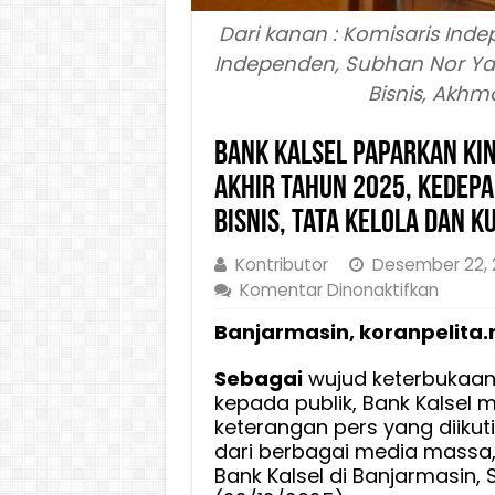
Dari kanan : Komisaris Inde
Independen, Subhan Nor Yaum
Bisnis, Akhma
Bank Kalsel Paparkan Kin
Akhir Tahun 2025, Kedep
Bisnis, Tata Kelola dan 
Kontributor
Desember 22, 
pada
Komentar Dinonaktifkan
Bank
Banjarmasin, koranpelita.
Kalsel
Papark
Sebagai
wujud keterbukaan
Kinerja
kepada publik, Bank Kalsel 
Positif
keterangan pers yang diikuti
dan
dari berbagai media massa, 
Kesiap
Bank Kalsel di Banjarmasin, 
Layan