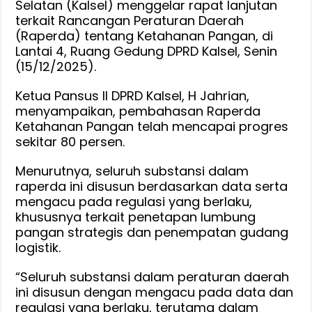
Selatan (Kalsel) menggelar rapat lanjutan
Usulkan
terkait Rancangan Peraturan Daerah
Lumbung
(Raperda) tentang Ketahanan Pangan, di
Strategis
Lantai 4, Ruang Gedung DPRD Kalsel, Senin
dan
(15/12/2025).
Bangun
Ketua Pansus II DPRD Kalsel, H Jahrian,
5
menyampaikan, pembahasan Raperda
Cold
Ketahanan Pangan telah mencapai progres
Storage
sekitar 80 persen.
di
Sejumlah
Menurutnya, seluruh substansi dalam
Wilayah
raperda ini disusun berdasarkan data serta
mengacu pada regulasi yang berlaku,
khususnya terkait penetapan lumbung
pangan strategis dan penempatan gudang
logistik.
“Seluruh substansi dalam peraturan daerah
ini disusun dengan mengacu pada data dan
regulasi yang berlaku, terutama dalam