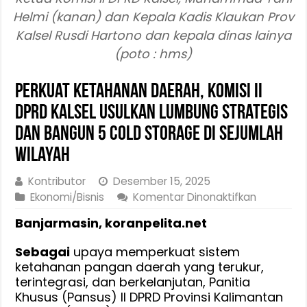
Helmi (kanan) dan Kepala Kadis Klaukan Prov
Kalsel Rusdi Hartono dan kepala dinas lainya
(poto : hms)
Perkuat Ketahanan Daerah, Komisi II
DPRD Kalsel Usulkan Lumbung Strategis
dan Bangun 5 Cold Storage di Sejumlah
Wilayah
Kontributor
Desember 15, 2025
pada
Ekonomi/Bisnis
Komentar Dinonaktifkan
Perkuat
Banjarmasin, koranpelita.net
Ketahana
Daerah,
Sebagai
upaya memperkuat sistem
Komisi
ketahanan pangan daerah yang terukur,
II
terintegrasi, dan berkelanjutan, Panitia
DPRD
Khusus (Pansus) II DPRD Provinsi Kalimantan
Kalsel