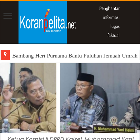
Bambang Heri Purnama Bantu Puluhan Jemaah Umrah Kals
Ketua Komisi II DPRD Kalsel, Muhammad Yani