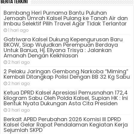
Berita Terkini
Bambang Heri Purnama Bantu Puluhan
Jemaah Umrah Kalsel Pulang ke Tanah Air dan
Imbau Selektif Pilih Travel Agar Tidak Terlantar
1 hari ago
Gatriwara Kalsel Dukung Kepengurusan Baru
BKOW, Siap Wujudkan Perempuan Berdaya
Untuk Banua, Hj. Ellyana Trisya : Jalankan
Amanah Dengan Keikhlasan
2 hari ago
2 Pelaku Jaringan Gembong Narkoba “Miming”
Kembali Ditangkap Polisi Dengan BB 32 Kg Sabu
2 hari ago
Ķetua DPRD Kalsel Apresiasi Pemusnahan 172,4
kilogram Sabu Oleh Polda Kalsel, Supian HK : Ini
Bentuk Nyata Dukungan Asta Cita Presiden
3 hari ago
Berkait APBD Perubahan 2026 Komisi III DPRD
Kalsel Gelar Rapat Pendalaman Kegiatan Kerja
Sejumlah SKPD