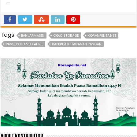
–
Tags
BANJARMASIN
COLD STORAGE
KORANPELITA.NET
PANSUS II DPRD KALSEL
RAPERDA KETAHANAN PANGAN
About Kontributor