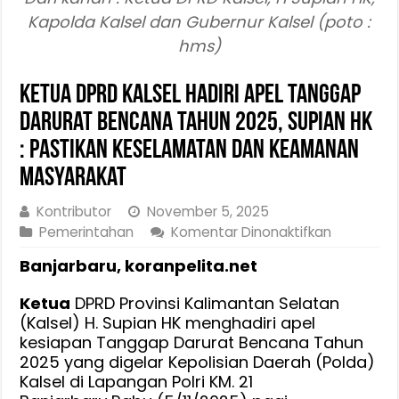
Kapolda Kalsel dan Gubernur Kalsel (poto :
hms)
Ketua DPRD Kalsel Hadiri Apel Tanggap
Darurat Bencana Tahun 2025, Supian HK
: Pastikan Keselamatan dan Keamanan
Masyarakat
Kontributor
November 5, 2025
pada
Pemerintahan
Komentar Dinonaktifkan
Ketua
Banjarbaru, koranpelita.net
DPRD
Kalsel
Ketua
DPRD Provinsi Kalimantan Selatan
Hadiri
(Kalsel) H. Supian HK menghadiri apel
Apel
kesiapan Tanggap Darurat Bencana Tahun
Tanggap
2025 yang digelar Kepolisian Daerah (Polda)
Darurat
Kalsel di Lapangan Polri KM. 21
Bencana