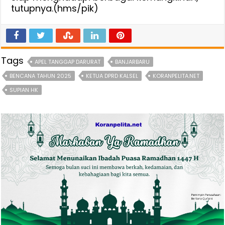
tutupnya.(hms/pik)
Tags
APEL TANGGAP DARURAT
BANJARBARU
BENCANA TAHUN 2025
KETUA DPRD KALSEL
KORANPELITA.NET
SUPIAN HK