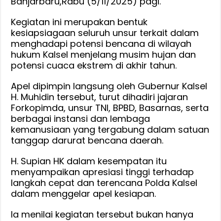
Banjarbaru,Rabu (5/11/2025) pagi.
Tahun
2025,
Kegiatan ini merupakan bentuk
kesiapsiagaan seluruh unsur terkait dalam
Supian
menghadapi potensi bencana di wilayah
HK
hukum Kalsel menjelang musim hujan dan
:
potensi cuaca ekstrem di akhir tahun.
Pastikan
Keselama
Apel dipimpin langsung oleh Gubernur Kalsel
dan
H. Muhidin tersebut, turut dihadiri jajaran
Keamana
Forkopimda, unsur TNI, BPBD, Basarnas, serta
Masyarak
berbagai instansi dan lembaga
kemanusiaan yang tergabung dalam satuan
tanggap darurat bencana daerah.
H. Supian HK dalam kesempatan itu
menyampaikan apresiasi tinggi terhadap
langkah cepat dan terencana Polda Kalsel
dalam menggelar apel kesiapan.
Ia menilai kegiatan tersebut bukan hanya