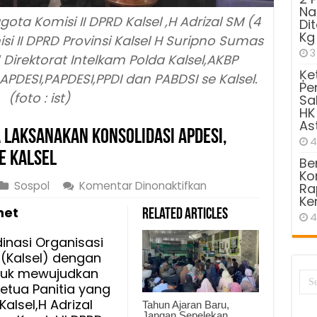
Na
ota Komisi II DPRD Kalsel ,H Adrizal SM (4
Di
Kg
si II DPRD Provinsi Kalsel H Suripno Sumas
3
 Direktorat Intelkam Polda Kalsel,AKBP
Ķe
 APDESI,PAPDESI,PPDI dan PABDSI se Kalsel.
Pe
(foto : ist)
Sa
HK
As
 Laksanakan Konsolidasi APDESI,
4
se Kalsel
Be
Kom
pada
Sospol
Komentar Dinonaktifkan
Ra
Ke
Adrizal
net
Related Articles
dan
4
Suripno
inasi Organisasi
Suma
 (Kalsel) dengan
Laksanakan
tuk mewujudkan
Konsolidasi
Ketua Panitia yang
APDESI,
alsel,H Adrizal
Tahun Ajaran Baru,
PAPDESI,
Jangan Sepelekan