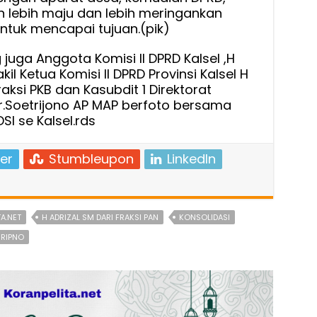
n lebih maju dan lebih meringankan
tuk mencapai tujuan.(pik)
 juga Anggota Komisi II DPRD Kalsel ,H
kil Ketua Komisi II DPRD Provinsi Kalsel H
ksi PKB dan Kasubdit 1 Direktorat
Dr.Soetrijono AP MAP berfoto bersama
SI se Kalsel.rds
er
Stumbleupon
LinkedIn
A.NET
H ADRIZAL SM DARI FRAKSI PAN
KONSOLIDASI
RIPNO