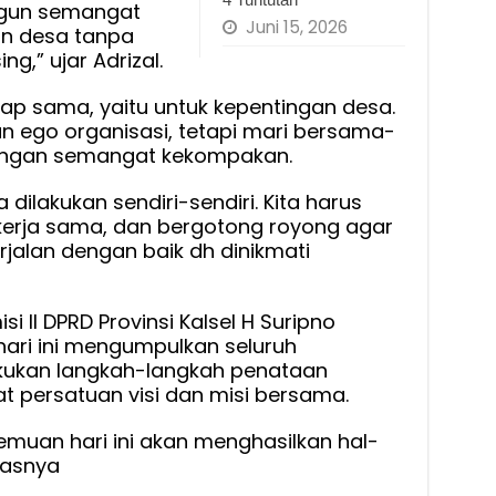
ngun semangat
Juni 15, 2026
 desa tanpa
g,” ujar Adrizal.
etap sama, yaitu untuk kepentingan desa.
 ego organisasi, tetapi mari bersama-
gan semangat kekompakan.
ilakukan sendiri-sendiri. Kita harus
kerja sama, dan bergotong royong agar
alan dengan baik dh dinikmati
i II DPRD Provinsi Kalsel H Suripno
ari ini mengumpulkan seluruh
akukan langkah-langkah penataan
t persatuan visi dan misi bersama.
emuan hari ini akan menghasilkan hal-
gasnya