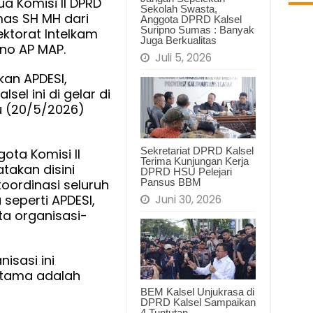
ua Komisi II DPRD
Sekolah Swasta,
PABDSI
mas SH MH dari
Anggota DPRD Kalsel
dan
Suripno Sumas : Banyak
ektorat Intelkam
Juga Berkualitas
PPDI
ono AP MAP.
Juli 5, 2026
se
an APDESI,
Kalsel
sel ini di gelar di
u (20/5/2026)
Sekretariat DPRD Kalsel
ota Komisi II
Terima Kunjungan Kerja
atakan disini
DPRD HSU Pelejari
Pansus BBM
oordinasi seluruh
seperti APDESI,
Juni 30, 2026
ta organisasi-
sasi ini
rtama adalah
BEM Kalsel Unjukrasa di
DPRD Kalsel Sampaikan
4 Tuntutan