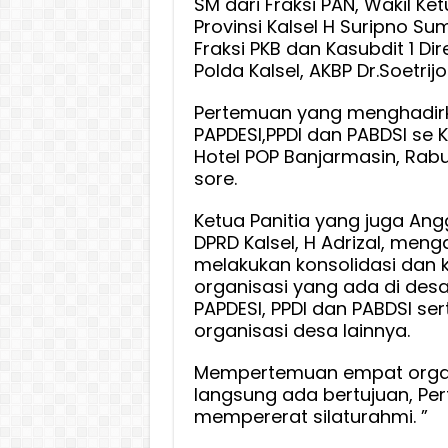
SM dari Fraksi PAN, Wakil Ket
Provinsi Kalsel H Suripno Su
Fraksi PKB dan Kasubdit 1 Dir
Polda Kalsel, AKBP Dr.Soetrij
Pertemuan yang menghadirk
PAPDESI,PPDI dan PABDSI se Kal
Hotel POP Banjarmasin, Rab
sore.
Ketua Panitia yang juga Angg
DPRD Kalsel, H Adrizal, meng
melakukan konsolidasi dan k
organisasi yang ada di desa 
PAPDESI, PPDI dan PABDSI ser
organisasi desa lainnya.
Mempertemuan empat organi
langsung ada bertujuan, Pe
mempererat silaturahmi. ”