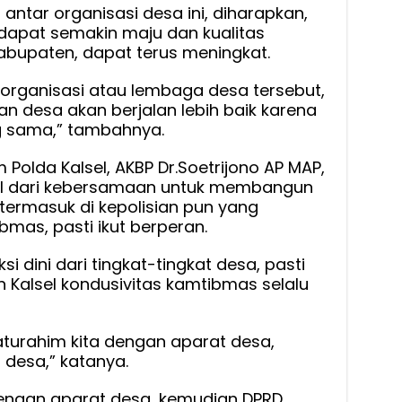
 antar organisasi desa ini, diharapkan,
 dapat semakin maju dan kualitas
abupaten, dapat terus meningkat.
rganisasi atau lembaga desa tersebut,
n desa akan berjalan lebih baik karena
ng sama,” tambahnya.
m Polda Kalsel, AKBP Dr.Soetrijono AP MAP,
al dari kebersamaan untuk membangun
termasuk di kepolisian pun yang
mas, pasti ikut berperan.
i dini dari tingkat-tingkat desa, pasti
n Kalsel kondusivitas kamtibmas selalu
ilaturahim kita dengan aparat desa,
 desa,” katanya.
dengan aparat desa, kemudian DPRD,