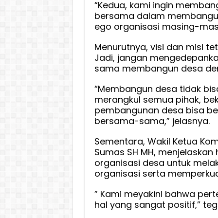
“Kedua, kami ingin memba
bersama dalam membangun
ego organisasi masing-masin
Menurutnya, visi dan misi t
Jadi, jangan mengedepankan
sama membangun desa den
“Membangun desa tidak bisa d
merangkul semua pihak, be
pembangunan desa bisa berj
bersama-sama,” jelasnya.
Sementara, Wakil Ketua Komis
Sumas SH MH, menjelaskan h
organisasi desa untuk mel
organisasi serta memperkua
” Kami meyakini bahwa pert
hal yang sangat positif,” te