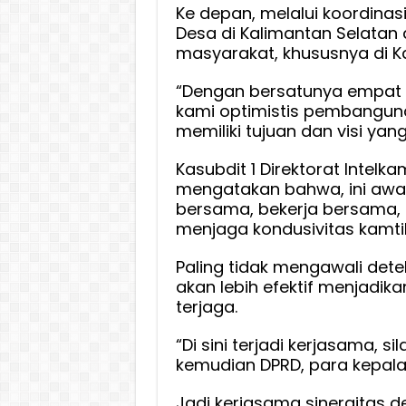
Ke depan, melalui koordinasi
Desa di Kalimantan Selatan
masyarakat, khususnya di K
“Dengan bersatunya empat o
kami optimistis pembanguna
memiliki tujuan dan visi ya
Kasubdit 1 Direktorat Intelka
mengatakan bahwa, ini aw
bersama, bekerja bersama, 
menjaga kondusivitas kamtib
Paling tidak mengawali deteks
akan lebih efektif menjadika
terjaga.
“Di sini terjadi kerjasama, s
kemudian DPRD, para kepala
Jadi kerjasama sinergitas 