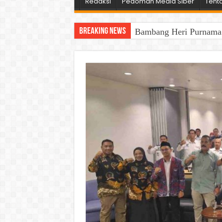
Redaksi
Pedoman Media Siber
Tent
Breaking News
Bambang Heri Purnama B