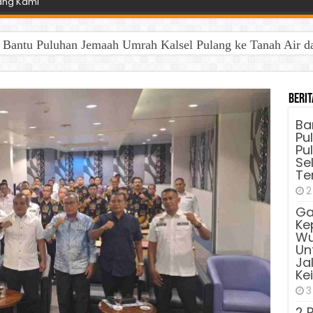
ang Kami
antu Puluhan Jemaah Umrah Kalsel Pulang ke Tanah Air dan 
Berit
Ba
Pu
Pu
Sel
Te
2
Ga
Ke
Wu
Unt
Ja
Ke
3
2 