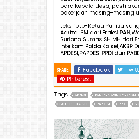
para kepala desa, pasti aka
pekerjaan masing-masing un
teks foto-Ketua Panitia yang
Adrizal SM dari Fraksi PAN,Wa
Suripno Sumas SH MH dari Fra
Intelkam Polda Kalsel,AKBP 
APDESI,PAPDESI,PPDI dan PABD
Facebook
Twitt
Share
Pinterest
Tags
APDESI
BANJARMASIN KORANPELIT
PABDSI SE KALSEL
PAPDESI
PPDI
SU