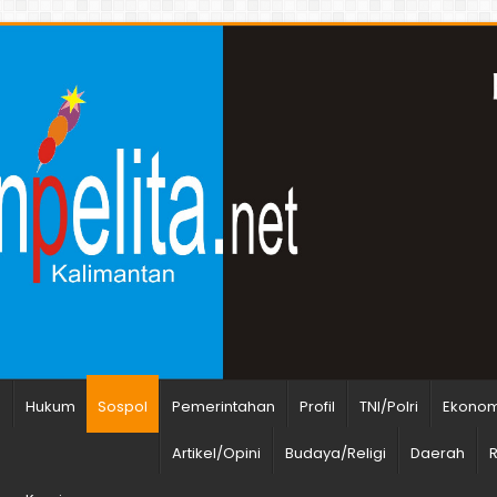
n
Hukum
Sospol
Pemerintahan
Profil
TNI/Polri
Ekonomi
Artikel/Opini
Budaya/Religi
Daerah
R