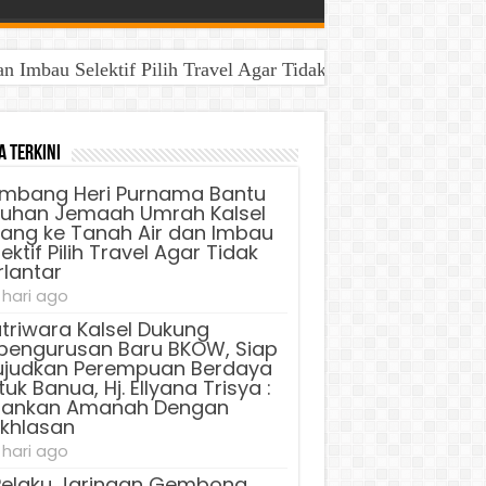
Imbau Selektif Pilih Travel Agar Tidak Terlantar
a Terkini
mbang Heri Purnama Bantu
luhan Jemaah Umrah Kalsel
lang ke Tanah Air dan Imbau
ektif Pilih Travel Agar Tidak
rlantar
 hari ago
triwara Kalsel Dukung
pengurusan Baru BKOW, Siap
judkan Perempuan Berdaya
uk Banua, Hj. Ellyana Trisya :
lankan Amanah Dengan
ikhlasan
 hari ago
Pelaku Jaringan Gembong