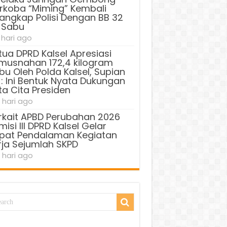
rkoba “Miming” Kembali
tangkap Polisi Dengan BB 32
 Sabu
 hari ago
tua DPRD Kalsel Apresiasi
musnahan 172,4 kilogram
bu Oleh Polda Kalsel, Supian
 : Ini Bentuk Nyata Dukungan
ta Cita Presiden
 hari ago
rkait APBD Perubahan 2026
isi III DPRD Kalsel Gelar
pat Pendalaman Kegiatan
rja Sejumlah SKPD
 hari ago