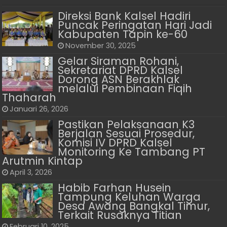
Direksi Bank Kalsel Hadiri
Puncak Peringatan Hari Jadi
Kabupaten Tapin ke-60
November 30, 2025
Gelar Siraman Rohani,
Sekretariat DPRD Kalsel
Dorong ASN Berakhlak
melalui Pembinaan Fiqih
Thaharah
Januari 26, 2026
Pastikan Pelaksanaan K3
Berjalan Sesuai Prosedur,
Komisi IV DPRD Kalsel
Monitoring Ke Tambang PT
Arutmin Kintap
April 3, 2026
Habib Farhan Husein
Tampung Keluhan Warga
Desa Awang Bangkal Timur,
Terkait Rusaknya Titian
Februari 10, 2025