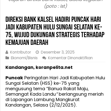
(poto : ist)
Direksi Bank Kalsel Hadiri Puncak Hari
Jadi Kabupaten Hulu Sungai Selatan ke-
75, Wujud Dukungan Strategis Terhadap
Kemajuan Daerah
Kontributor
Desember 3, 2025
pada
Ekonomi/Bisnis
Komentar Dinonaktifkan
Direksi
Kandangan, koranpelita.net
Bank
Kalsel
Puncak
Peringatan Hari Jadi Kabupaten Hulu
Hadiri
Sungai Selatan (HSS) ke-75 yang
Puncak
mengusung tema “Banua Rakat Maju,
Hari
Semangat Kada Landu
”
berlangsung meriah
Jadi
di Lapangan Lambung Mangkurat
Kabupate
Kandangan, Selasa (2/12/2025).
Hulu