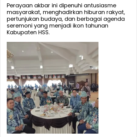
Sungai
Perayaan akbar ini dipenuhi antusiasme
masyarakat, menghadirkan hiburan rakyat,
Selatan
pertunjukan budaya, dan berbagai agenda
ke-
seremoni yang menjadi ikon tahunan
75,
Kabupaten HSS.
Wujud
Dukungan
Strategis
Terhadap
Kemajua
Daerah