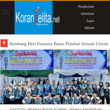
Bambang Heri Purnama Bantu Puluhan Jemaah Umrah Kals
Jajaran direksi Bank Kalsel, disela kegiatan