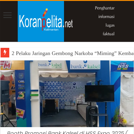
2 Pelaku Jaringan Gembong Narkoba “Miming” Kembal
Booth Promosi Bank Kalsel di HSS Expo 2025.(