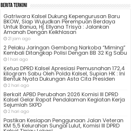
Berita Terkini
Gatriwara Kalsel Dukung Kepengurusan Baru
BKOW, Siap Wujudkan Perempuan Berdaya
Untuk Banua, Hj. Ellyana Trisya : Jalankan
Amanah Dengan Keikhlasan
21 jam ago
2 Pelaku Jaringan Gembong Narkoba “Miming”
Kembali Ditangkap Polisi Dengan BB 32 Kg Sabu
1 hari ago
Ķetua DPRD Kalsel Apresiasi Pemusnahan 172,4
kilogram Sabu Oleh Polda Kalsel, Supian HK : Ini
Bentuk Nyata Dukungan Asta Cita Presiden
2 hari ago
Berkait APBD Perubahan 2026 Komisi III DPRD
Kalsel Gelar Rapat Pendalaman Kegiatan Kerja
Sejumlah SKPD
2 hari ago
Pastikan Kesiapan Penggunaan Jalan Veteran
KM 5,5 Kelurahan Sungai Lulut, Komisi III DPRD
Kalsel Tinjau Lokasi