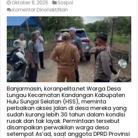
Oktober 8, 2025
Sospol
pada
Komentar Dinonaktifkan
Habib
Yahya
Reses,
Warga
Desa
Lungau
Kandangan
Minta
Perbaiki
Jalan
Banjarmasin, koranpelita.net Warga Desa
Lungau Kecamatan Kandangan Kabupaten
Hulu Sungai Selatan (HSS), meminta
perbaikan akses jalan di desa mereka yang
sudah kurang lebih 30 tahun dalam kondisi
rusak dan tak layak. Permintaan tersebut
disampaikan perwakilan warga desa
setempat As’ad, saat anggota DPRD Provinsi