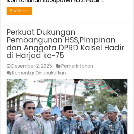
ikon tahunan Kabupaten HSS. Hadir …
Read More »
Perkuat Dukungan
Pembangunan HSS,Pimpinan
dan Anggota DPRD Kalsel Hadir
di Harjad ke-75
Desember 2, 2025
Pemerintahan
pada
Komentar Dinonaktifkan
Perkuat
Dukungan
Pembangunan
HSS,Pimpinan
dan
Anggota
DPRD
Kalsel