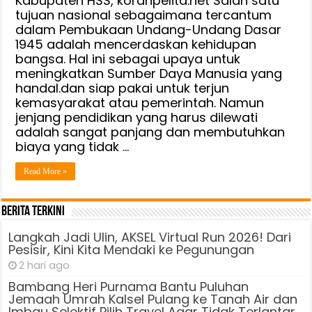
Kabupaten HSS, koranpelita.net Salah satu
tujuan nasional sebagaimana tercantum
dalam Pembukaan Undang-Undang Dasar
1945 adalah mencerdaskan kehidupan
bangsa. Hal ini sebagai upaya untuk
meningkatkan Sumber Daya Manusia yang
handal.dan siap pakai untuk terjun
kemasyarakat atau pemerintah. Namun
jenjang pendidikan yang harus dilewati
adalah sangat panjang dan membutuhkan
biaya yang tidak …
Read More »
Berita Terkini
Langkah Jadi Ulin, AKSEL Virtual Run 2026! Dari
Pesisir, Kini Kita Mendaki ke Pegunungan
2 hari ago
Bambang Heri Purnama Bantu Puluhan
Jemaah Umrah Kalsel Pulang ke Tanah Air dan
Imbau Selektif Pilih Travel Agar Tidak Terlantar