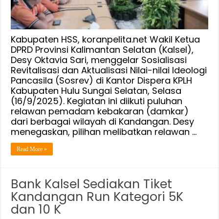
:
Semangat
Relawan
Damkar
Kabupaten HSS, koranpelita.net Wakil Ketua
Sejalan
DPRD Provinsi Kalimantan Selatan (Kalsel),
Desy Oktavia Sari, menggelar Sosialisasi
dengan
Revitalisasi dan Aktualisasi Nilai-nilai Ideologi
Pancasila
Pancasila (Sosrev) di Kantor Dispera KPLH
Kabupaten Hulu Sungai Selatan, Selasa
(16/9/2025). Kegiatan ini diikuti puluhan
relawan pemadam kebakaran (damkar)
dari berbagai wilayah di Kandangan. Desy
menegaskan, pilihan melibatkan relawan …
Read More »
Bank Kalsel Sediakan Tiket
Kandangan Run Kategori 5K
dan 10 K