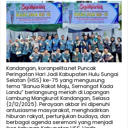
Direksi
Bank
Kalsel
Hadiri
Puncak
Hari
Jadi
Kabupaten
Hulu
Sungai
Selatan
Kandangan, koranpelita.net Puncak
ke-
Peringatan Hari Jadi Kabupaten Hulu Sungai
Selatan (HSS) ke-75 yang mengusung
75,
tema “Banua Rakat Maju, Semangat Kada
Wujud
Landu” berlangsung meriah di Lapangan
Dukungan
Lambung Mangkurat Kandangan, Selasa
Strategis
(2/12/2025). Perayaan akbar ini dipenuhi
Terhadap
antusiasme masyarakat, menghadirkan
Kemajuan
hiburan rakyat, pertunjukan budaya, dan
Daerah
berbagai agenda seremoni yang menjadi