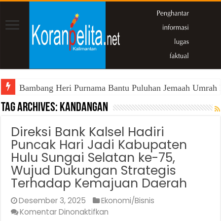
Bambang Heri Purnama Bantu Puluhan Jemaah Umrah Kals
Tag Archives:
Kandangan
Direksi Bank Kalsel Hadiri
Puncak Hari Jadi Kabupaten
Hulu Sungai Selatan ke-75,
Wujud Dukungan Strategis
Terhadap Kemajuan Daerah
Desember 3, 2025
Ekonomi/Bisnis
pada
Komentar Dinonaktifkan