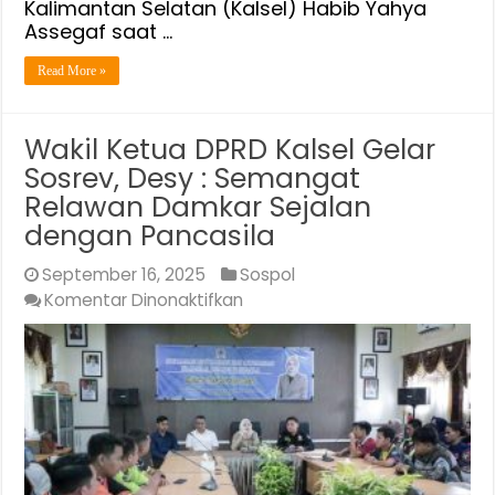
Kalimantan Selatan (Kalsel) Habib Yahya
Assegaf saat …
Read More »
Wakil Ketua DPRD Kalsel Gelar
Sosrev, Desy : Semangat
Relawan Damkar Sejalan
dengan Pancasila
September 16, 2025
Sospol
pada
Komentar Dinonaktifkan
Wakil
Ketua
DPRD
Kalsel
Gelar
Sosrev,
Desy