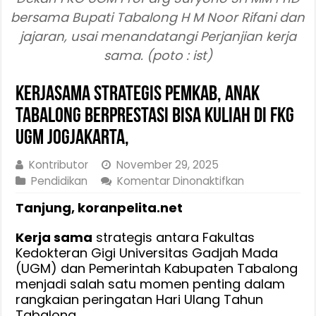
bersama Bupati Tabalong H M Noor Rifani dan
jajaran, usai menandatangi Perjanjian kerja
sama. (poto : ist)
Kerjasama Strategis Pemkab, Anak
Tabalong Berprestasi Bisa Kuliah di FKG
UGM Jogjakarta,
Kontributor
November 29, 2025
pada
Pendidikan
Komentar Dinonaktifkan
Kerjasama
Tanjung, koranpelita.net
Strategis
Pemkab,
Kerja sama
strategis antara Fakultas
Anak
Kedokteran Gigi Universitas Gadjah Mada
Tabalong
(UGM) dan Pemerintah Kabupaten Tabalong
Berprestasi
menjadi salah satu momen penting dalam
Bisa
rangkaian peringatan Hari Ulang Tahun
Kuliah
Tabalong.