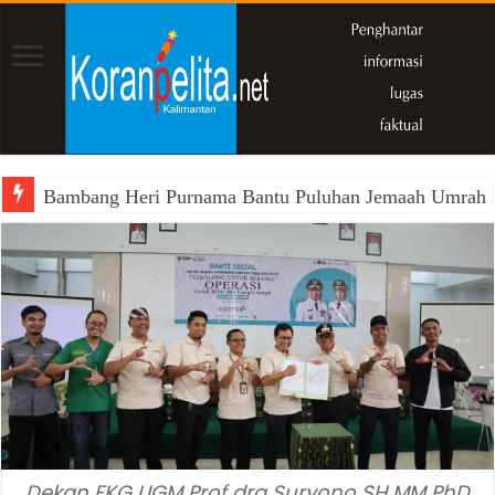
Bambang Heri Purnama Bantu Puluhan Jemaah Umrah Kals
Dekan FKG UGM Prof drg Suryono SH MM PhD