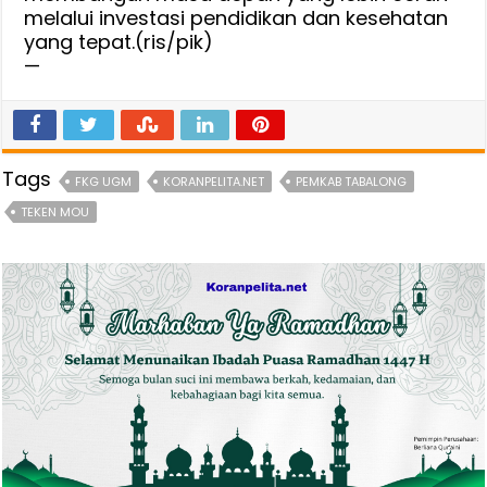
melalui investasi pendidikan dan kesehatan
yang tepat.(ris/pik)
—
Tags
FKG UGM
KORANPELITA.NET
PEMKAB TABALONG
TEKEN MOU