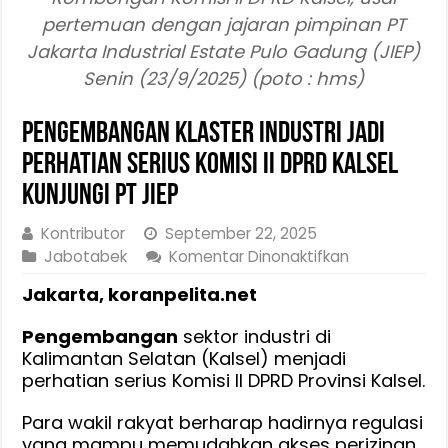
pertemuan dengan jajaran pimpinan PT
Jakarta Industrial Estate Pulo Gadung (JIEP)
Senin (23/9/2025) (poto : hms)
Pengembangan Klaster Industri Jadi
Perhatian Serius Komisi II DPRD Kalsel
Kunjungi PT JIEP
Kontributor
September 22, 2025
pada
Jabotabek
Komentar Dinonaktifkan
Pengemban
Jakarta, koranpelita.net
Klaster
Industri
Pengembangan
sektor industri di
Jadi
Kalimantan Selatan (Kalsel) menjadi
Perhatian
perhatian serius Komisi II DPRD Provinsi Kalsel.
Serius
Komisi
Para wakil rakyat berharap hadirnya regulasi
II
yang mampu memudahkan akses perizinan