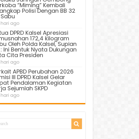
rkoba “Miming” Kembali
tangkap Polisi Dengan BB 32
 Sabu
 hari ago
tua DPRD Kalsel Apresiasi
musnahan 172,4 kilogram
bu Oleh Polda Kalsel, Supian
 : Ini Bentuk Nyata Dukungan
ta Cita Presiden
 hari ago
rkait APBD Perubahan 2026
isi III DPRD Kalsel Gelar
pat Pendalaman Kegiatan
rja Sejumlah SKPD
 hari ago