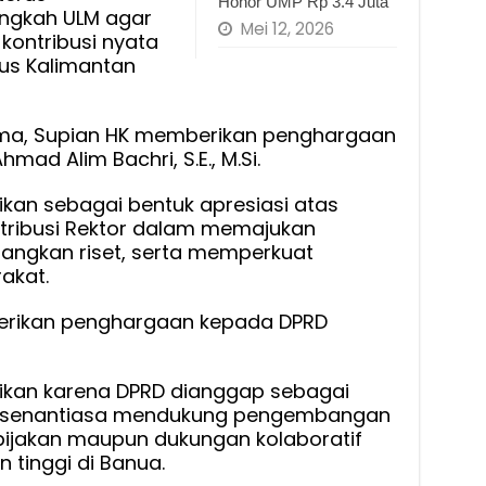
Honor UMP Rp 3.4 Juta
ngkah ULM agar
Mei 12, 2026
ontribusi nyata
us Kalimantan
a, Supian HK memberikan penghargaan
hmad Alim Bachri, S.E., M.Si.
ikan sebagai bentuk apresiasi atas
ntribusi Rektor dalam memajukan
angkan riset, serta memperkuat
akat.
berikan penghargaan kepada DPRD
ikan karena DPRD dianggap sebagai
ng senantiasa mendukung pengembangan
kebijakan maupun dukungan kolaboratif
 tinggi di Banua.