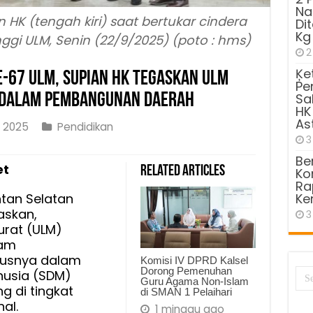
Na
n HK (tengah kiri) saat bertukar cindera
Di
Kg
ggi ULM, Senin (22/9/2025) (poto : hms)
2
Ķe
Ke-67 ULM, Supian HK Tegaskan ULM
Pe
is Dalam Pembangunan Daerah
Sa
HK
As
 2025
Pendidikan
3
Be
et
Related Articles
Kom
Ra
ntan Selatan
Ke
gaskan,
3
urat (ULM)
lam
usnya dalam
Komisi IV DPRD Kalsel
Dorong Pemenuhan
usia (SDM)
Guru Agama Non-Islam
 di tingkat
di SMAN 1 Pelaihari
kan
al.
1 minggu ago