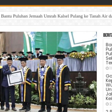
antu Puluhan Jemaah Umrah Kalsel Pulang ke Tanah Air dan 
Berit
Ba
Pu
Pu
Sel
Te
1
Ga
Ke
Wu
Unt
Ja
Ke
2
2 