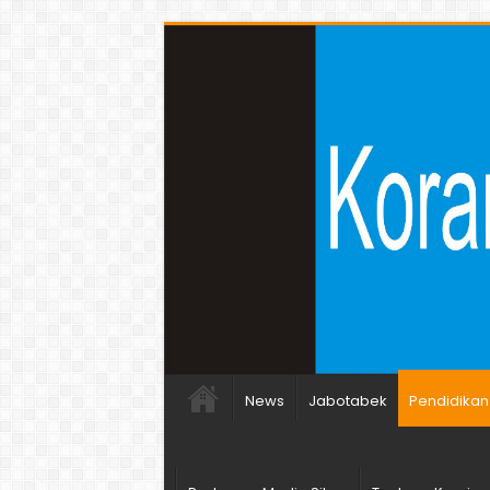
News
Jabotabek
Pendidikan