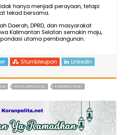
 tidak hanya menjadi perayaan, tetapi
t tekad bersama.
ntah Daerah, DPRD, dan masyarakat
 Kalimantan Selatan semakin maju,
i pondasi utama pembangunan.
er
Stumbleupon
LinkedIn
 ULM
KETUA DPRD KALSEL
KORANPELITA.NET