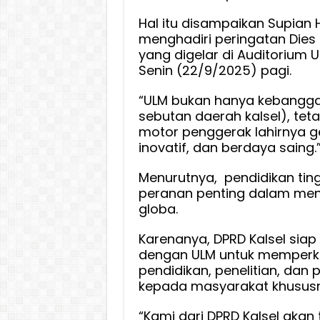
ULM
Hal itu disampaikan Supian 
Memilik
menghadiri peringatan Dies 
Posisi
yang digelar di Auditorium 
Strate
Senin (22/9/2025) pagi.
Dalam
Pemba
“ULM bukan hanya kebangg
Daera
sebutan daerah kalsel), tet
motor penggerak lahirnya g
inovatif, dan berdaya saing.
Menurutnya, pendidikan ti
peranan penting dalam me
globa.
Karenanya, DPRD Kalsel siap 
dengan ULM untuk memperku
pendidikan, penelitian, dan
kepada masyarakat khususny
“Kami dari DPRD Kalsel akan 