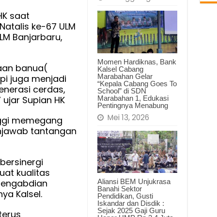
HK saat
i
Natalis ke-67 ULM
ULM Banjarbaru,
gis
ngunan
Momen Hardiknas, Bank
aan banua(
Kalsel Cabang
h
Marabahan Gelar
api juga menjadi
“Kepala Cabang Goes To
enerasi cerdas,
School” di SDN
Marabahan 1, Edukasi
” ujar Supian HK
Pentingnya Menabung
Mei 13, 2026
nggi memegang
njawab tantangan
bersinergi
at kualitas
 pengabdian
Aliansi BEM Unjukrasa
Banahi Sektor
a Kalsel.
Pendidikan, Gusti
Iskandar dan Disdik :
Sejak 2025 Gaji Guru
terus