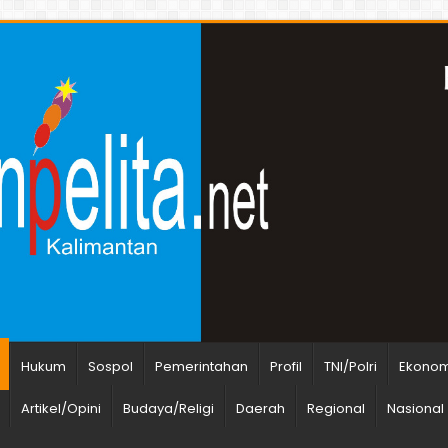
Hukum
Sospol
Pemerintahan
Profil
TNI/Polri
Ekonomi
Artikel/Opini
Budaya/Religi
Daerah
Regional
Nasional