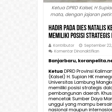
Ketua DPRD Kalsel, H Supia
mata, dengan jajaran petin
Hadir Pada Dies Natalis 
Memiliki Posisi Strateg
Kontributor
September 22,
pada
Komentar Dinonaktifkan
Hadir
Banjarbaru, koranpelita.n
Pada
Dies
Ketua
DPRD Provinsi Kalima
Natalis
(Kalsel) H. Supian HK mene
Ke-
Universitas Lambung Mangk
67
memiliki posisi strategis da
ULM,
pembangunan daerah. Khus
Supian
mencetak Sumber Daya Man
HK
unggul yang mampu bersaing
Tegas
nasional maupun internasion