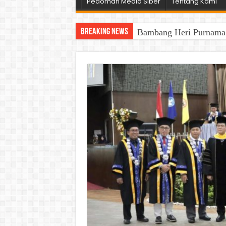
Pedoman Media Siber
Tentang Kami
Breaking News
Bambang Heri Purnama B