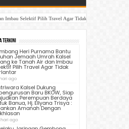
Imbau Selektif Pilih Travel Agar Tidak Terlantar
a Terkini
mbang Heri Purnama Bantu
luhan Jemaah Umrah Kalsel
lang ke Tanah Air dan Imbau
ektif Pilih Travel Agar Tidak
rlantar
 hari ago
triwara Kalsel Dukung
pengurusan Baru BKOW, Siap
judkan Perempuan Berdaya
uk Banua, Hj. Ellyana Trisya :
lankan Amanah Dengan
ikhlasan
 hari ago
Pelaku Jaringan Gembong