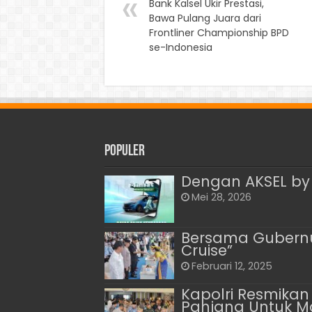
Bank Kalsel Ukir Prestasi,
Bawa Pulang Juara dari
Frontliner Championship BPD
se-Indonesia
Populer
Dengan AKSEL by 
Mei 28, 2026
Bersama Gubernur 
Cruise”
Februari 12, 2025
Kapolri Resmikan
Panjang Untuk 