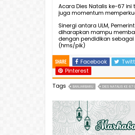
Acara Dies Natalis ke-67 ini
juga momentum memperkua
Sinergi antara ULM, Pemeri
diharapkan mampu membawa
dengan pendidikan sebaga
(hms/pik)
Facebook
Twitt
Share
Pinterest
Tags
BANJARBARU
DIES NATALIS KE 67