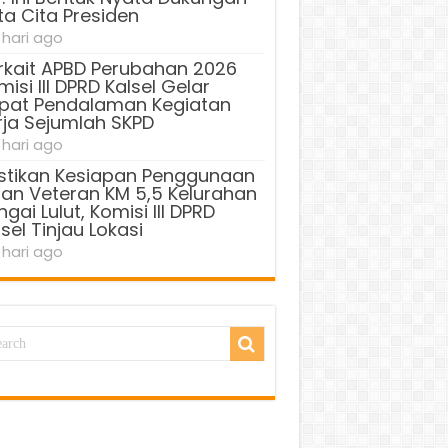
ta Cita Presiden
 hari ago
rkait APBD Perubahan 2026
isi III DPRD Kalsel Gelar
pat Pendalaman Kegiatan
rja Sejumlah SKPD
 hari ago
stikan Kesiapan Penggunaan
lan Veteran KM 5,5 Kelurahan
gai Lulut, Komisi III DPRD
sel Tinjau Lokasi
 hari ago