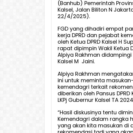
(Banhub) Pemerintah Provin
Kalsel, Jalan Biliton N Jakart
22/4/2025).
FGD yang dihadiri empat pa
kerja DPRD dan pejabat keme
oleh Ketua DPRD Kalsel H Su
rapat dipimpin Wakil Ketua D
Alpiya Rakhman didampingi 
Kalsel M Jaini.
Alpiya Rakhman mengatakan
ini untuk meminta masukan
kemendagri terkait rekomen
diberikan oleh Pansus DPRD 
LKPj Gubernur Kalsel TA 2024
“Hasil diskusinya tentu dim
Kemendagri dalam rangka h
yang akan kita masukan di 
rekomendasi tadi yang aka