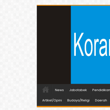
News
Jabotabek
Pendidika
Artikel/Opini
Budaya/Religi
Daerah