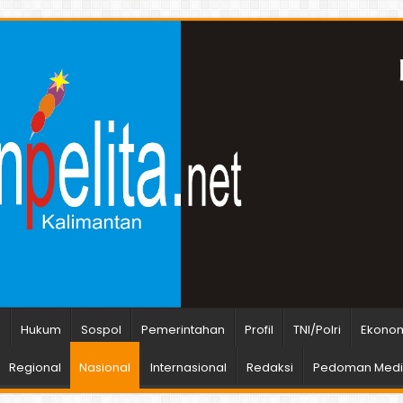
n
Hukum
Sospol
Pemerintahan
Profil
TNI/Polri
Ekonom
Regional
Nasional
Internasional
Redaksi
Pedoman Media