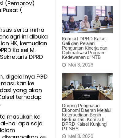
si (Pemprov)
a Pusat (
nsus serta mitra
ndagri ini dibuka
Komisi I DPRD Kalsel
pian HK, kemudian
Gali dan Pelajari
Penguatan Kinerja dan
PRD Kalsel M.
Optimalisasi Program
Sekretaris DPRD
Kedewanan di NTB
Mei 8, 2026
, digelarnya FGD
-masukan ke
dasi yang akan
Kalsel terhadap
.
Dorong Penguatan
Ekonomi Daerah Melalui
Ketersediaan Benih
inta masukan ke
Berkualitas, Komisi II
al-hal apa saja
DPRD Kalsel Kunjungi
PT SHS
dalam
n disampaikan ke
Mei 8, 2026