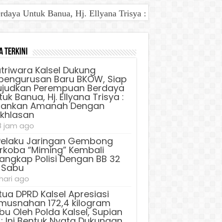
aya Untuk Banua, Hj. Ellyana Trisya : Jalankan Amanah D
BB 32 Kg Sabu
a Terkini
triwara Kalsel Dukung
pengurusan Baru BKOW, Siap
judkan Perempuan Berdaya
uk Banua, Hj. Ellyana Trisya :
lankan Amanah Dengan
ikhlasan
8 jam ago
Pelaku Jaringan Gembong
rkoba “Miming” Kembali
tangkap Polisi Dengan BB 32
 Sabu
 hari ago
tua DPRD Kalsel Apresiasi
musnahan 172,4 kilogram
bu Oleh Polda Kalsel, Supian
 : Ini Bentuk Nyata Dukungan