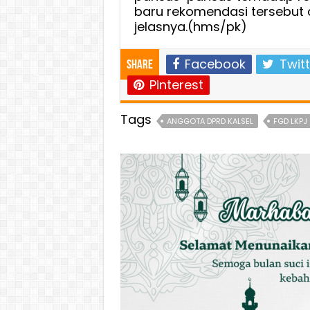
baru rekomendasi tersebut 
jelasnya.(hms/pk)
Facebook
Twitt
Share
Pinterest
Tags
ANGGOTA DPRD KALSEL
FGD LKPJ