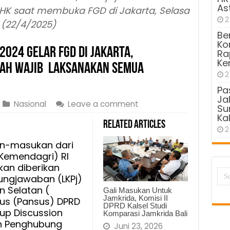
As
 HK saat membuka FGD di Jakarta, Selasa
2
(22/4/2025)
Be
Kom
2024 Gelar FGD Di Jakarta,
Ra
Ke
rah Wajib Laksanakan Semua
2
Pa
Ja
Nasional
Leave a comment
Sun
Kal
Related Articles
2
-masukan dari
Kemendagri) RI
kan diberikan
ungjawaban (LKPj)
n Selatan (
Gali Masukan Untuk
Jamkrida, Komisi II
usus (Pansus) DPRD
DPRD Kalsel Studi
up Discussion
Komparasi Jamkrida Bali
n Penghubung
Juni 23, 2026