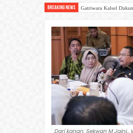
Breaking News
Gatriwara Kalsel Duku
2 Pelaku Jaringan Gem
Dari kanan, Sekwan M Jaini,.