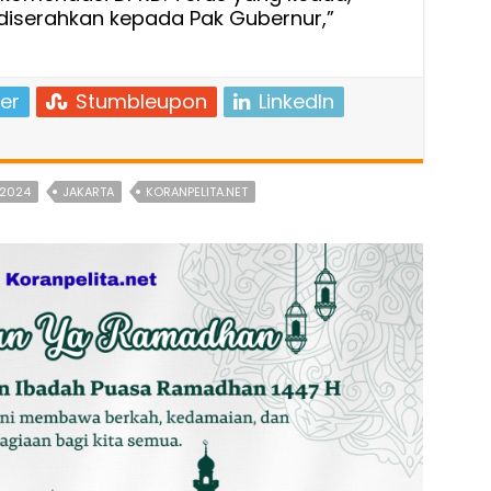
diserahkan kepada Pak Gubernur,”
er
Stumbleupon
LinkedIn
 2024
JAKARTA
KORANPELITA.NET