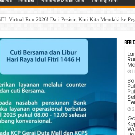
sional
Redaksi
Pedoman Media Siber
Tentang Kami
EL Virtual Run 2026! Dari Pesisir, Kini Kita Mendaki ke P
Berit
La
Run
Me
1
Ba
Pu
Pu
Sel
Te
2
Ga
Ke
Wu
Unt