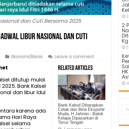
Ja
Ke
3
Nasional dan Cuti Bersama 2025
2 
Na
Di
Jadwal Libur Nasional dan Cuti
Kg
3
Ķe
Ekonomi/Bisnis
Leave a comment
Pe
Sa
net
Related Articles
HK
As
sel ditutup mulai
4
 2025. Bank Kalsel
al dan libur Idul
Bank Kalsel Diharapkan
Cetak dan Bina Eksportir
entara karena ada
Muda, H Jahrian : Batok
sama Hari Raya
Kelapa Dipasarkan di
Timur Tengah
Kalsel selama