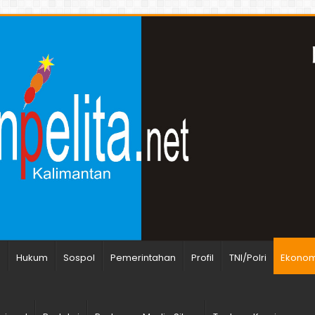
n
Hukum
Sospol
Pemerintahan
Profil
TNI/Polri
Ekonomi