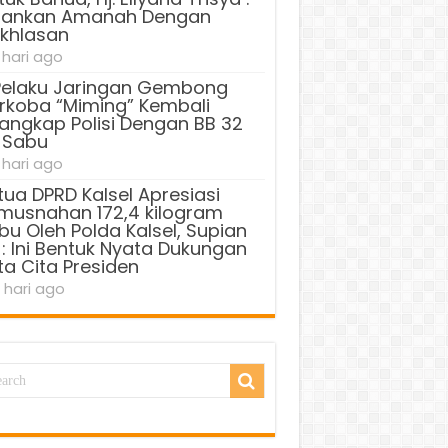
lankan Amanah Dengan
ikhlasan
 hari ago
Pelaku Jaringan Gembong
rkoba “Miming” Kembali
tangkap Polisi Dengan BB 32
 Sabu
 hari ago
tua DPRD Kalsel Apresiasi
musnahan 172,4 kilogram
bu Oleh Polda Kalsel, Supian
 : Ini Bentuk Nyata Dukungan
ta Cita Presiden
 hari ago