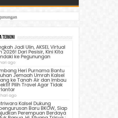
egunungan
a Terkini
ngkah Jadi Ulin, AKSEL Virtual
 2026! Dari Pesisir, Kini Kita
ndaki ke Pegunungan
 hari ago
mbang Heri Purnama Bantu
luhan Jemaah Umrah Kalsel
lang ke Tanah Air dan Imbau
ektif Pilih Travel Agar Tidak
rlantar
 hari ago
triwara Kalsel Dukung
pengurusan Baru BKOW, Siap
judkan Perempuan Berdaya
uk Banua, Hj. Ellyana Trisya :