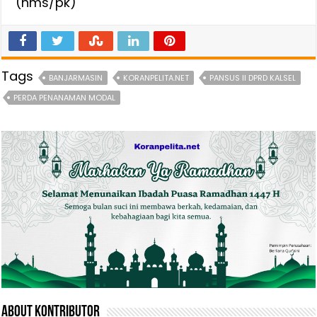
(hms/pk)
Tags
BANJARMASIN
KORANPELITA.NET
PANSUS II DPRD KALSEL
PERDA PENANAMAN MODAL
About Kontributor