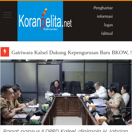
Gatriwara Kalsel Dukung Kepengurusan Baru BKOW, Si
Rapat pansus II DPRD Kalsel, dipimpin H Jahrian,