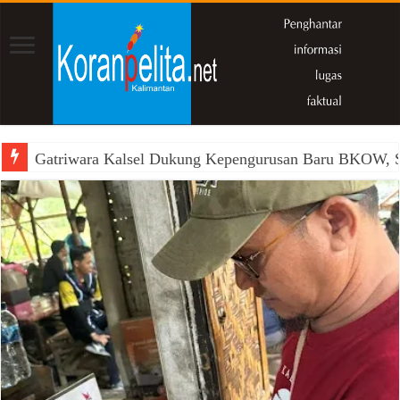
Gatriwara Kalsel Dukung Kepengurusan Baru BKOW, Si