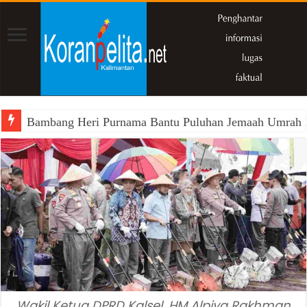
Bambang Heri Purnama Bantu Puluhan Jemaah Umrah Kals
Wakil Ketua DPRD Kalsel, HM Alpiya Rakhman