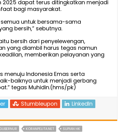
un 2025 dapat terus ditingkatkan menjadi
faat bagi masyarakat.
ta semua untuk bersama-sama
ng bersih,” sebutnya.
 yaitu bersih dari penyelewengan,
kan yang diambil harus tegas namun
keadilan, memberikan pelayanan yang
ras menuju Indonesia Emas serta
aik-baiknya untuk menjadi gerbang
bat.” tegas Muhidin.(hms/pk)
er
Stumbleupon
LinkedIn
GUBERNUR
KORANPELITA.NET
SUPIAN HK