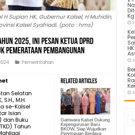
Na
Di
Kg
l H Supian HK, Gubernur Kalsel, H Muhidin,
3
insi Kalsel Syafriadi. (poto : hms)
Ķe
Pe
ahun 2025, Ini Pesan Ketua DPRD
Sa
HK
tuk Pemerataan Pembangunan
As
4
2024
Pemerintahan
Be
Kom
Ra
net
Related Articles
Ke
ntan Selatan
4
 S.H., M.H.
a se-Kalsel
ar Isian
) dan Buku
Gatriwara Kalsel Dukung
Kepengurusan Baru
(TKD) Tahun
BKOW, Siap Wujudkan
ahligai
Perempuan Berdaya