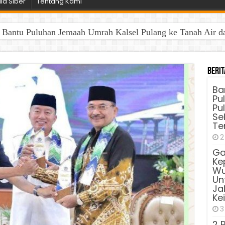
a Siber
Tentang Kami
antu Puluhan Jemaah Umrah Kalsel Pulang ke Tanah Air dan 
Berit
Ba
Pu
Pu
Sel
Te
2
Ga
Ke
Wu
Unt
Ja
Ke
3
2 