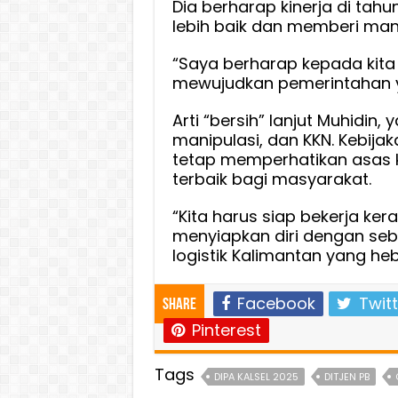
Dia berharap kinerja di tah
lebih baik dan memberi man
“Saya berharap kepada ki
mewujudkan pemerintahan ya
Arti “bersih” lanjut Muhidin,
manipulasi, dan KKN. Kebija
tetap memperhatikan asas 
terbaik bagi masyarakat.
“Kita harus siap bekerja ke
menyiapkan diri dengan seb
logistik Kalimantan yang he
Facebook
Twitt
Share
Pinterest
Tags
DIPA KALSEL 2025
DITJEN PB