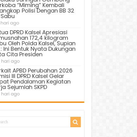
rkoba “Miming” Kembali
tangkap Polisi Dengan BB 32
 Sabu
 hari ago
tua DPRD Kalsel Apresiasi
musnahan 172,4 kilogram
bu Oleh Polda Kalsel, Supian
 : Ini Bentuk Nyata Dukungan
ta Cita Presiden
 hari ago
rkait APBD Perubahan 2026
isi III DPRD Kalsel Gelar
pat Pendalaman Kegiatan
rja Sejumlah SKPD
 hari ago