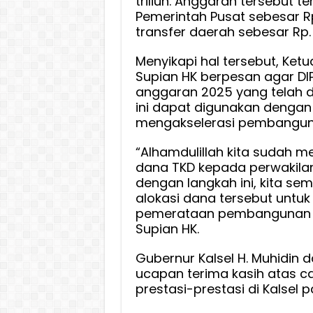
triliun. Anggaran tersebut ter
Pemerintah Pusat sebesar Rp 
transfer daerah sebesar Rp. 2
Menyikapi hal tersebut, Ketu
Supian HK berpesan agar DI
anggaran 2025 yang telah 
ini dapat digunakan dengan 
mengakselerasi pembangunan
“Alhamdulillah kita sudah m
dana TKD kepada perwakil
dengan langkah ini, kita s
alokasi dana tersebut untu
pemerataan pembangunan kh
Supian HK.
Gubernur Kalsel H. Muhidi
ucapan terima kasih atas ca
prestasi-prestasi di Kalsel 