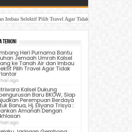
Imbau Selektif Pilih Travel Agar Tidak Terlantar
a Terkini
mbang Heri Purnama Bantu
luhan Jemaah Umrah Kalsel
lang ke Tanah Air dan Imbau
ektif Pilih Travel Agar Tidak
rlantar
 hari ago
triwara Kalsel Dukung
pengurusan Baru BKOW, Siap
judkan Perempuan Berdaya
uk Banua, Hj. Ellyana Trisya :
lankan Amanah Dengan
ikhlasan
 hari ago
Pelaku Jaringan Gembong