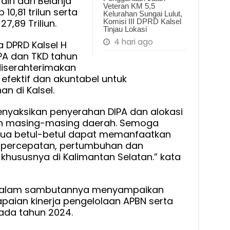
diri dari Belanja
Veteran KM 5,5
10,81 trilun serta
Kelurahan Sungai Lulut,
7,89 Triliun.
Komisi III DPRD Kalsel
Tinjau Lokasi
4 hari ago
a DPRD Kalsel H
PA dan TKD tahun
diserahterimakan
efektif dan akuntabel untuk
 di Kalsel.
enyaksikan penyerahan DIPA dan alokasi
an masing-masing daerah. Semoga
emua betul-betul dapat memanfaatkan
k percepatan, pertumbuhan dan
ususnya di Kalimantan Selatan.” kata
n dalam sambutannya menyampaikan
paian kinerja pengelolaan APBN serta
pada tahun 2024.