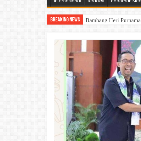
Internasional
Redaksi
Pedoman Medi
Breaking News
Bambang Heri Purnama B