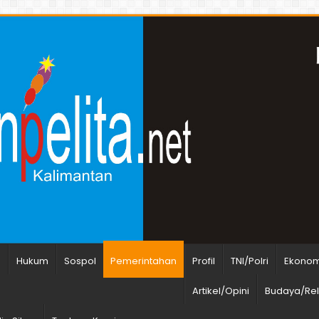
n
Hukum
Sospol
Pemerintahan
Profil
TNI/Polri
Ekonomi
Artikel/Opini
Budaya/Rel