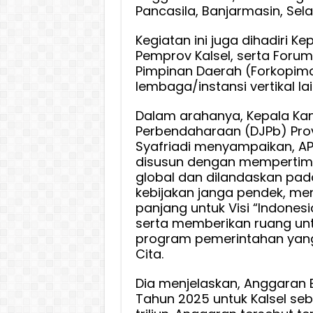
Pancasila, Banjarmasin, Sela
Kegiatan ini juga dihadiri Ke
Pemprov Kalsel, serta Foru
Pimpinan Daerah (Forkopim
lembaga/instansi vertikal lai
Dalam arahanya, Kepala Kant
Perbendaharaan (DJPb) Provi
Syafriadi menyampaikan, A
disusun dengan mempertim
global dan dilandaskan pa
kebijakan janga pendek, me
panjang untuk Visi “Indones
serta memberikan ruang un
program pemerintahan yang
Cita.
Dia menjelaskan, Anggaran 
Tahun 2025 untuk Kalsel seb