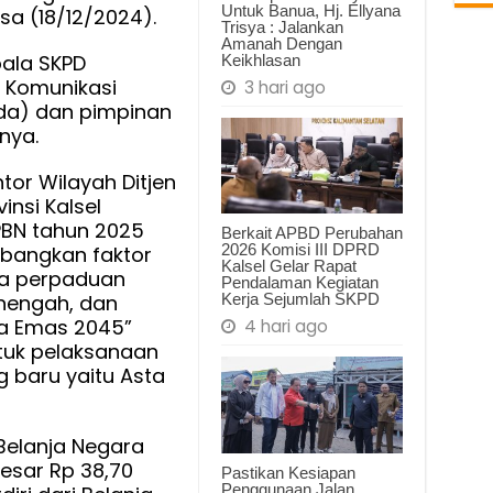
Untuk Banua, Hj. Ellyana
sa (18/12/2024).
Trisya : Jalankan
Amanah Dengan
pala SKPD
Keikhlasan
m Komunikasi
3 hari ago
da) dan pimpinan
nya.
or Wilayah Ditjen
nsi Kalsel
PBN tahun 2025
Berkait APBD Perubahan
2026 Komisi III DPRD
bangkan faktor
Kalsel Gelar Rapat
da perpaduan
Pendalaman Kegiatan
nengah, dan
Kerja Sejumlah SKPD
ia Emas 2045”
4 hari ago
tuk pelaksanaan
 baru yaitu Asta
Belanja Negara
esar Rp 38,70
Pastikan Kesiapan
Penggunaan Jalan