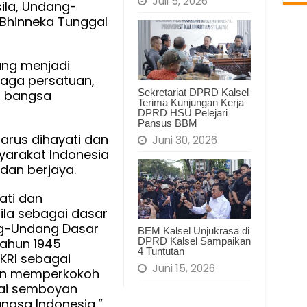
Juli 5, 2026
ila, Undang-
Bhinneka Tunggal
ang menjadi
aga persatuan,
Sekretariat DPRD Kalsel
n bangsa
Terima Kunjungan Kerja
DPRD HSU Pelejari
Pansus BBM
arus dihayati dan
Juni 30, 2026
yarakat Indonesia
 dan berjaya.
ati dan
la sebagai dasar
ng-Undang Dasar
BEM Kalsel Unjukrasa di
Tahun 1945
DPRD Kalsel Sampaikan
4 Tuntutan
NKRI sebagai
Juni 15, 2026
dan memperkokoh
gai semboyan
ngsa Indonesia,”