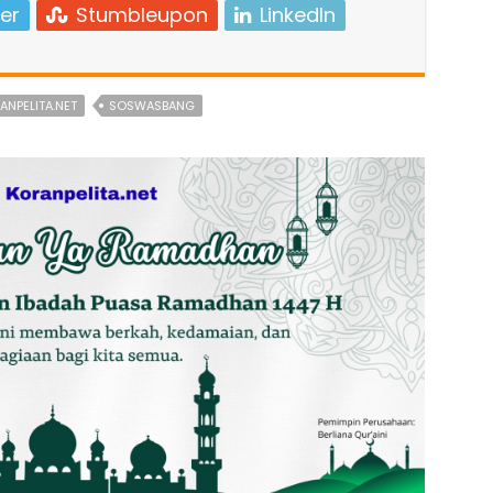
er
Stumbleupon
LinkedIn
ANPELITA.NET
SOSWASBANG