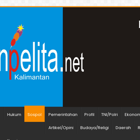
n
Hukum
Sospol
Pemerintahan
Profil
TNI/Polri
Ekonomi
Artikel/Opini
Budaya/Religi
Daerah
R