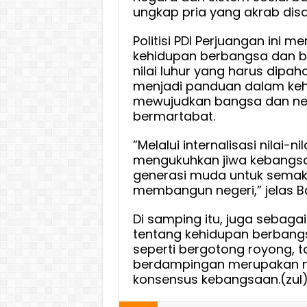
ungkap pria yang akrab disa
Politisi PDI Perjuangan ini
kehidupan berbangsa dan be
nilai luhur yang harus dipa
menjadi panduan dalam keh
mewujudkan bangsa dan neg
bermartabat.
”Melalui internalisasi nilai-
mengukuhkan jiwa kebangsa
generasi muda untuk semak
membangun negeri,” jelas B
Di samping itu, juga sebag
tentang kehidupan berban
seperti bergotong royong, t
berdampingan merupakan nil
konsensus kebangsaan.(zul