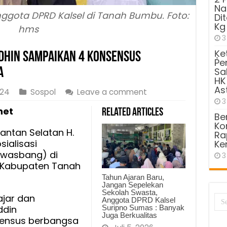
Na
ggota DPRD Kalsel di Tanah Bumbu. Foto:
Di
Kg
hms
3
Ķe
Dhin Sampaikan 4 Konsensus
Pe
a
Sa
HK
As
024
Sospol
Leave a comment
3
net
Related Articles
Be
Kom
antan Selatan H.
Ra
ialisasi
Ke
wasbang) di
3
n, Kabupaten Tanah
Tahun Ajaran Baru,
Jangan Sepelekan
Sekolah Swasta,
jar dan
Anggota DPRD Kalsel
Suripno Sumas : Banyak
ddin
Juga Berkualitas
ensus berbangsa