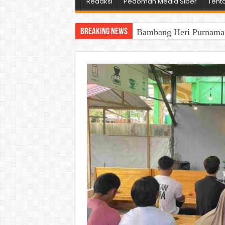
Redaksi
Pedoman Media Siber
Tent
Breaking News
Bambang Heri Purnama B