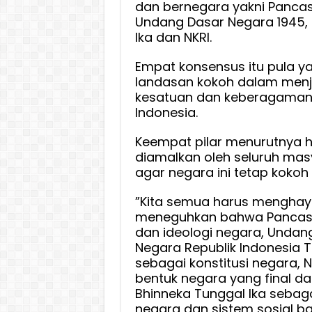
dan bernegara yakni Pancas
Undang Dasar Negara 1945, 
Ika dan NKRI.
Empat konsensus itu pula y
landasan kokoh dalam menj
kesatuan dan keberagama
Indonesia.
Keempat pilar menurutnya h
diamalkan oleh seluruh mas
agar negara ini tetap kokoh
”Kita semua harus menghay
meneguhkan bahwa Pancasi
dan ideologi negara, Unda
Negara Republik Indonesia 
sebagai konstitusi negara, 
bentuk negara yang final 
Bhinneka Tunggal Ika seba
negara dan sistem sosial ba