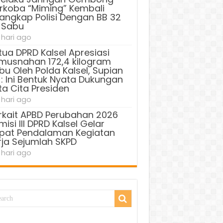
rkoba “Miming” Kembali
tangkap Polisi Dengan BB 32
 Sabu
 hari ago
tua DPRD Kalsel Apresiasi
musnahan 172,4 kilogram
bu Oleh Polda Kalsel, Supian
 : Ini Bentuk Nyata Dukungan
ta Cita Presiden
 hari ago
rkait APBD Perubahan 2026
isi III DPRD Kalsel Gelar
pat Pendalaman Kegiatan
rja Sejumlah SKPD
 hari ago