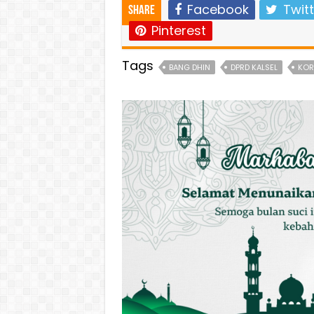
Facebook
Twitt
Share
Pinterest
Tags
BANG DHIN
DPRD KALSEL
KOR