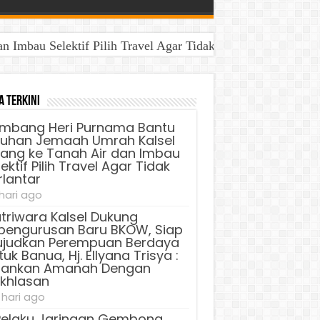
Imbau Selektif Pilih Travel Agar Tidak Terlantar
a Terkini
mbang Heri Purnama Bantu
luhan Jemaah Umrah Kalsel
lang ke Tanah Air dan Imbau
ektif Pilih Travel Agar Tidak
rlantar
 hari ago
triwara Kalsel Dukung
pengurusan Baru BKOW, Siap
judkan Perempuan Berdaya
uk Banua, Hj. Ellyana Trisya :
lankan Amanah Dengan
ikhlasan
 hari ago
Pelaku Jaringan Gembong