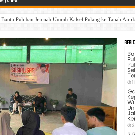
ang Kami
antu Puluhan Jemaah Umrah Kalsel Pulang ke Tanah Air dan 
Berit
Ba
Pu
Pu
Sel
Te
1
Ga
Ke
Wu
Unt
Ja
Ke
2
2 