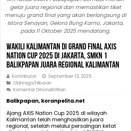
gelar juara regional dan memastikan tiket
menuju grand final yang akan berlangsung di
Istora Senayan, Gelora Bung Karno, Jakarta,
pada 11 Oktober 2025 mendatang.
Wakili Kalimantan di Grand Final AXIS
Nation Cup 2025 di Jakarta, SMKN 1
Balikpapan Juara Regional Kalimantan
Kontributor
September 13, 2025
Olahraga/Hiburan
pada
Komentar Dinonaktifkan
Wakili
Balikpapan, koranpelita.net
Kalimantan
di
Ajang AXIS Nation Cup 2025 di wilayah
Grand
Kalimantan telah menghasilkan juara
Final
regional, setelah melalui persaingan ketat
AXIS