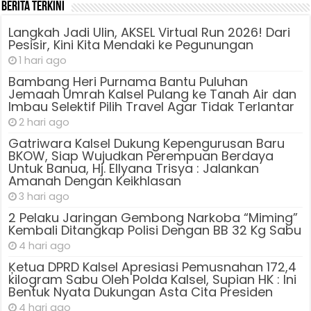
Berita Terkini
Langkah Jadi Ulin, AKSEL Virtual Run 2026! Dari
Pesisir, Kini Kita Mendaki ke Pegunungan
1 hari ago
Bambang Heri Purnama Bantu Puluhan
Jemaah Umrah Kalsel Pulang ke Tanah Air dan
Imbau Selektif Pilih Travel Agar Tidak Terlantar
2 hari ago
Gatriwara Kalsel Dukung Kepengurusan Baru
BKOW, Siap Wujudkan Perempuan Berdaya
Untuk Banua, Hj. Ellyana Trisya : Jalankan
Amanah Dengan Keikhlasan
3 hari ago
2 Pelaku Jaringan Gembong Narkoba “Miming”
Kembali Ditangkap Polisi Dengan BB 32 Kg Sabu
4 hari ago
Ķetua DPRD Kalsel Apresiasi Pemusnahan 172,4
kilogram Sabu Oleh Polda Kalsel, Supian HK : Ini
Bentuk Nyata Dukungan Asta Cita Presiden
4 hari ago