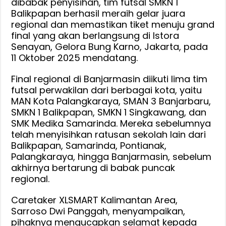
dibabak penyisihan, tim futsal SMKN 1
Nation
Balikpapan berhasil meraih gelar juara
Cup
regional dan memastikan tiket menuju grand
2025
final yang akan berlangsung di Istora
di
Senayan, Gelora Bung Karno, Jakarta, pada
Jakarta,
11 Oktober 2025 mendatang.
SMKN
Final regional di Banjarmasin diikuti lima tim
1
futsal perwakilan dari berbagai kota, yaitu
Balikpapan
MAN Kota Palangkaraya, SMAN 3 Banjarbaru,
Juara
SMKN 1 Balikpapan, SMKN 1 Singkawang, dan
Regional
SMK Medika Samarinda. Mereka sebelumnya
Kalimantan
telah menyisihkan ratusan sekolah lain dari
Balikpapan, Samarinda, Pontianak,
Palangkaraya, hingga Banjarmasin, sebelum
akhirnya bertarung di babak puncak
regional.
Caretaker XLSMART Kalimantan Area,
Sarroso Dwi Panggah, menyampaikan,
pihaknya mengucapkan selamat kepada