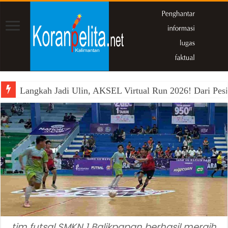
Langkah Jadi Ulin, AKSEL Virtual Run 2026! Dari Pesi
Bambang Heri Purnama Bantu Puluhan Jemaah Umrah Kals
tim futsal SMKN 1 Balikpapan berhasil meraih