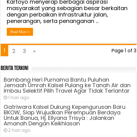
Kartoyo menyerap berbagai aspirasi
Semua
masyarakat yang sebagian besar berkaitan
Masukan
dengan perbaikan infrastruktur jalan,
Akan
penerangan, serta penanganan …
Kami
Tindaklanjuti
Read More »
1
2
3
»
Page 1 of 3
Berita Terkini
Bambang Heri Purnama Bantu Puluhan
Jemaah Umrah Kalsel Pulang ke Tanah Air dan
Imbau Selektif Pilih Travel Agar Tidak Terlantar
1 hari ago
Gatriwara Kalsel Dukung Kepengurusan Baru
BKOW, Siap Wujudkan Perempuan Berdaya
Untuk Banua, Hj. Ellyana Trisya : Jalankan
Amanah Dengan Keikhlasan
2 hari ago