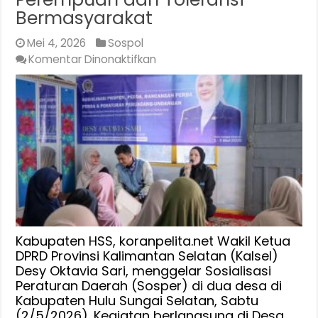
Bermasyarakat
Mei 4, 2026
Sospol
pada
Komentar Dinonaktifkan
Waket
DPRD
Kalsel
Desy
Sosialisasi
2
Perda
di
HSS,
Bahas
Perlindungan
Kabupaten HSS, koranpelita.net Wakil Ketua
Perempuan
DPRD Provinsi Kalimantan Selatan (Kalsel)
Desy Oktavia Sari, menggelar Sosialisasi
dan
Peraturan Daerah (Sosper) di dua desa di
Toleransi
Kabupaten Hulu Sungai Selatan, Sabtu
Bermasyarakat
(2/5/2026). Kegiatan berlangsung di Desa