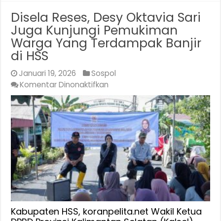
Disela Reses, Desy Oktavia Sari
Juga Kunjungi Pemukiman
Warga Yang Terdampak Banjir
di HSS
Januari 19, 2026
Sospol
pada
Komentar Dinonaktifkan
Disela
Reses,
Desy
Oktavia
Sari
Juga
Kunjungi
Pemukiman
Warga
Yang
Terdampak
Kabupaten HSS, koranpelita.net Wakil Ketua
Banjir