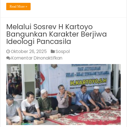
Read More »
Melalui Sosrev H Kartoyo
Bangunkan Karakter Berjiwa
Ideologi Pancasila
Oktober 26, 2025
Sospol
pada
Komentar Dinonaktifkan
Melalui
Sosrev
H
Kartoyo
Bangunkan
Karakter
Berjiwa
Ideologi
Pancasila