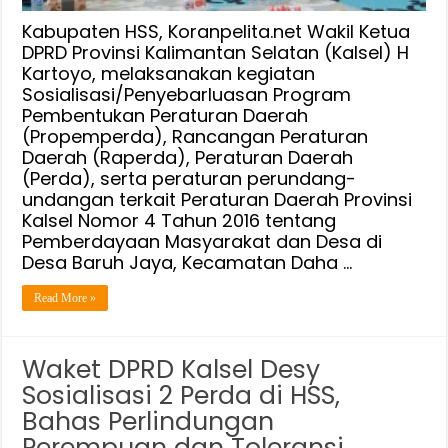
dan
Desa
Kabupaten HSS, Koranpelita.net Wakil Ketua
Kepada
DPRD Provinsi Kalimantan Selatan (Kalsel) H
Kartoyo, melaksanakan kegiatan
Warga
Sosialisasi/Penyebarluasan Program
Baruh
Pembentukan Peraturan Daerah
Jaya
(Propemperda), Rancangan Peraturan
Daerah (Raperda), Peraturan Daerah
(Perda), serta peraturan perundang-
undangan terkait Peraturan Daerah Provinsi
Kalsel Nomor 4 Tahun 2016 tentang
Pemberdayaan Masyarakat dan Desa di
Desa Baruh Jaya, Kecamatan Daha …
Read More »
Waket DPRD Kalsel Desy
Sosialisasi 2 Perda di HSS,
Bahas Perlindungan
Perempuan dan Toleransi