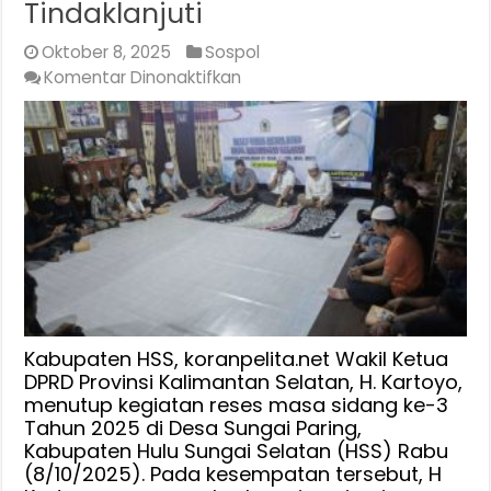
Tindaklanjuti
Oktober 8, 2025
Sospol
pada
Komentar Dinonaktifkan
Jalan
Rusak
dan
Genangan
Air
Jadi
Keluhan
Utama
Warga
Sungai
Paring
Kabupaten HSS, koranpelita.net Wakil Ketua
Di
DPRD Provinsi Kalimantan Selatan, H. Kartoyo,
menutup kegiatan reses masa sidang ke-3
Penghujung
Tahun 2025 di Desa Sungai Paring,
Reses
Kabupaten Hulu Sungai Selatan (HSS) Rabu
H.
(8/10/2025). Pada kesempatan tersebut, H
Kartoyo,