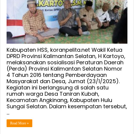
Desa,
H
Kartoyo:
Perkuat
Pemberdayaan
Ekonomi
Desa
Taniran
Kabupaten HSS, koranpelita.net Wakil Ketua
Kubah
DPRD Provinsi Kalimantan Selatan, H Kartoyo,
melaksanakan sosialisasi Peraturan Daerah
(Perda) Provinsi Kalimantan Selatan Nomor
4 Tahun 2016 tentang Pemberdayaan
Masyarakat dan Desa, Jumat (23/1/2025).
Kegiatan ini berlangsung di salah satu
rumah warga Desa Taniran Kubah,
Kecamatan Angkinang, Kabupaten Hulu
Sungai Selatan. Dalam kesempatan tersebut,
…
Read More »