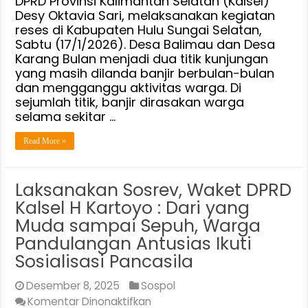
DPRD Provinsi Kalimantan Selatan (Kalsel)
Desy Oktavia Sari, melaksanakan kegiatan
di
reses di Kabupaten Hulu Sungai Selatan,
HSS
Sabtu (17/1/2026). Desa Balimau dan Desa
Karang Bulan menjadi dua titik kunjungan
yang masih dilanda banjir berbulan-bulan
dan mengganggu aktivitas warga. Di
sejumlah titik, banjir dirasakan warga
selama sekitar …
Read More »
Laksanakan Sosrev, Waket DPRD
Kalsel H Kartoyo : Dari yang
Muda sampai Sepuh, Warga
Pandulangan Antusias Ikuti
Sosialisasi Pancasila
Desember 8, 2025
Sospol
pada
Komentar Dinonaktifkan