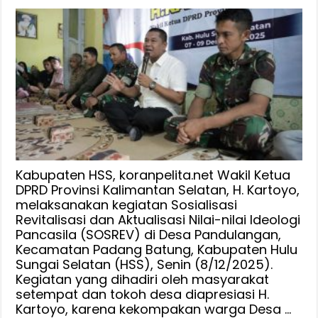
Laksanakan
Sosrev,
Waket
DPRD
Kalsel
H
Kartoyo
:
Dari
yang
Muda
Kabupaten HSS, koranpelita.net Wakil Ketua
sampai
DPRD Provinsi Kalimantan Selatan, H. Kartoyo,
melaksanakan kegiatan Sosialisasi
Sepuh,
Revitalisasi dan Aktualisasi Nilai-nilai Ideologi
Warga
Pancasila (SOSREV) di Desa Pandulangan,
Pandulangan
Kecamatan Padang Batung, Kabupaten Hulu
Antusias
Sungai Selatan (HSS), Senin (8/12/2025).
Ikuti
Kegiatan yang dihadiri oleh masyarakat
Sosialisasi
setempat dan tokoh desa diapresiasi H.
Pancasila
Kartoyo, karena kekompakan warga Desa …