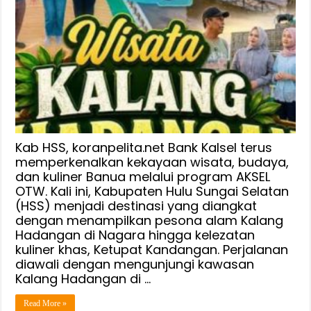
OTW
Jelajahi
Pesona
Kalang
Hadangan
dan
Ketupat
Kandangan
di
Hulu
Kab HSS, koranpelita.net Bank Kalsel terus
Sungai
memperkenalkan kekayaan wisata, budaya,
dan kuliner Banua melalui program AKSEL
Selatan
OTW. Kali ini, Kabupaten Hulu Sungai Selatan
(HSS) menjadi destinasi yang diangkat
dengan menampilkan pesona alam Kalang
Hadangan di Nagara hingga kelezatan
kuliner khas, Ketupat Kandangan. Perjalanan
diawali dengan mengunjungi kawasan
Kalang Hadangan di …
Read More »