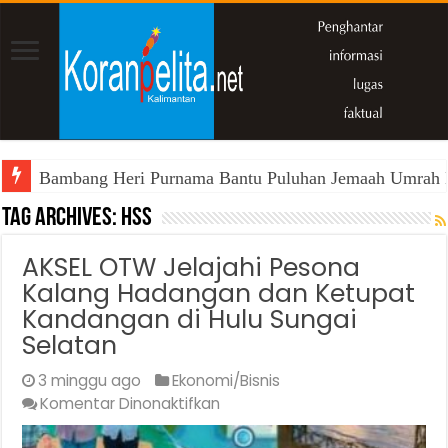
Bambang Heri Purnama Bantu Puluhan Jemaah Umrah Kals
Tag Archives:
HSS
AKSEL OTW Jelajahi Pesona
Kalang Hadangan dan Ketupat
Kandangan di Hulu Sungai
Selatan
3 minggu ago
Ekonomi/Bisnis
pada
Komentar Dinonaktifkan
AKSEL