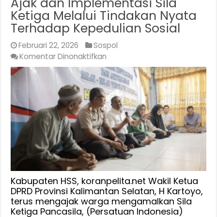
Ajak dan Implementasi Sila
Ketiga Melalui Tindakan Nyata
Terhadap Kepedulian Sosial
Februari 22, 2026
Sospol
pada
Komentar Dinonaktifkan
Wakil
Ķetua
DPRD
Kalsel,
Terus
Ajak
dan
Implementasi
Sila
Ketiga
Melalui
Kabupaten HSS, koranpelita.net Wakil Ketua
Tindakan
DPRD Provinsi Kalimantan Selatan, H Kartoyo,
terus mengajak warga mengamalkan Sila
Nyata
Ketiga Pancasila, (Persatuan Indonesia)
Terhadap