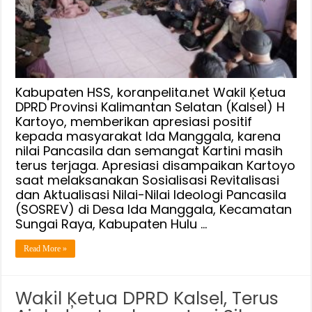
Kartini
Masih
Terjaga,
H
Kartoyo
Apresiasi
Kabupaten HSS, koranpelita.net Wakil Ķetua
Masyarakat
DPRD Provinsi Kalimantan Selatan (Kalsel) H
Kartoyo, memberikan apresiasi positif
Ida
kepada masyarakat Ida Manggala, karena
Manggala
nilai Pancasila dan semangat Kartini masih
terus terjaga. Apresiasi disampaikan Kartoyo
saat melaksanakan Sosialisasi Revitalisasi
dan Aktualisasi Nilai-Nilai Ideologi Pancasila
(SOSREV) di Desa Ida Manggala, Kecamatan
Sungai Raya, Kabupaten Hulu …
Read More »
Wakil Ķetua DPRD Kalsel, Terus