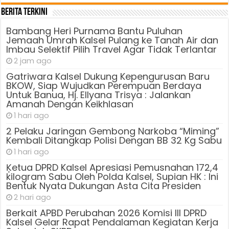
Berita Terkini
Bambang Heri Purnama Bantu Puluhan
Jemaah Umrah Kalsel Pulang ke Tanah Air dan
Imbau Selektif Pilih Travel Agar Tidak Terlantar
2 jam ago
Gatriwara Kalsel Dukung Kepengurusan Baru
BKOW, Siap Wujudkan Perempuan Berdaya
Untuk Banua, Hj. Ellyana Trisya : Jalankan
Amanah Dengan Keikhlasan
1 hari ago
2 Pelaku Jaringan Gembong Narkoba “Miming”
Kembali Ditangkap Polisi Dengan BB 32 Kg Sabu
1 hari ago
Ķetua DPRD Kalsel Apresiasi Pemusnahan 172,4
kilogram Sabu Oleh Polda Kalsel, Supian HK : Ini
Bentuk Nyata Dukungan Asta Cita Presiden
2 hari ago
Berkait APBD Perubahan 2026 Komisi III DPRD
Kalsel Gelar Rapat Pendalaman Kegiatan Kerja