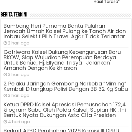
Hasil Tarasa”
Berita Terkini
Bambang Heri Purnama Bantu Puluhan
Jemaah Umrah Kalsel Pulang ke Tanah Air dan
Imbau Selektif Pilih Travel Agar Tidak Terlantar
2 hari ago
Gatriwara Kalsel Dukung Kepengurusan Baru
BKOW, Siap Wujudkan Perempuan Berdaya
Untuk Banua, Hj. Ellyana Trisya : Jalankan
Amanah Dengan Keikhlasan
3 hari ago
2 Pelaku Jaringan Gembong Narkoba “Miming”
Kembali Ditangkap Polisi Dengan BB 32 Kg Sabu
3 hari ago
Ķetua DPRD Kalsel Apresiasi Pemusnahan 172,4
kilogram Sabu Oleh Polda Kalsel, Supian HK : Ini
Bentuk Nyata Dukungan Asta Cita Presiden
4 hari ago
Berkait APBD Perubahan 2026 Komisi III DPRD