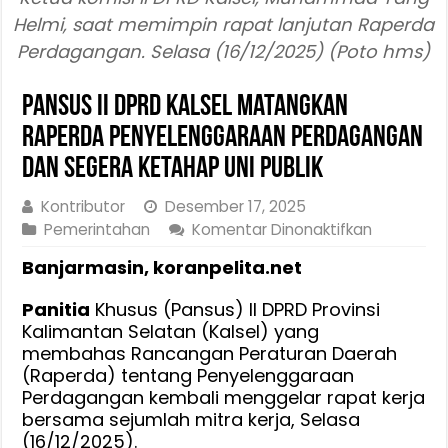
Helmi, saat memimpin rapat lanjutan Raperda
Perdagangan. Selasa (16/12/2025) (Poto hms)
Pansus II DPRD Kalsel Matangkan
Raperda Penyelenggaraan Perdagangan
dan Segera Ketahap Uni Publik
Kontributor
Desember 17, 2025
pada
Pemerintahan
Komentar Dinonaktifkan
Pansus
Banjarmasin, koranpelita.net
II
DPRD
Panitia
Khusus (Pansus) II DPRD Provinsi
Kalsel
Kalimantan Selatan (Kalsel) yang
Matangka
membahas Rancangan Peraturan Daerah
Raperda
(Raperda) tentang Penyelenggaraan
Penyelen
Perdagangan kembali menggelar rapat kerja
Perdagan
bersama sejumlah mitra kerja, Selasa
dan
(16/12/2025).