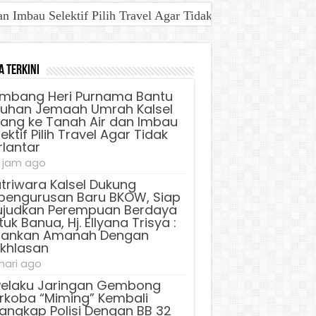
Imbau Selektif Pilih Travel Agar Tidak Terlantar
a Terkini
mbang Heri Purnama Bantu
luhan Jemaah Umrah Kalsel
lang ke Tanah Air dan Imbau
ektif Pilih Travel Agar Tidak
rlantar
 jam ago
triwara Kalsel Dukung
pengurusan Baru BKOW, Siap
judkan Perempuan Berdaya
uk Banua, Hj. Ellyana Trisya :
lankan Amanah Dengan
ikhlasan
 hari ago
Pelaku Jaringan Gembong
rkoba “Miming” Kembali
tangkap Polisi Dengan BB 32