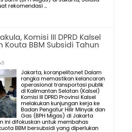
ke
at rekomendasi …
BPH
Migas
Komper
Data
ula, Komisi III DPRD Kalsel
Quota
Tahunan
 Kouta BBM Subsidi Tahun
0
Jakarta, koranpelita.net Dalam
rangka memastikan kelancaran
operasional transportasi publik
di Kalimantan Selatan (Kalsel)
Komisi III DPRD Provinsi Kalsel
melakukan kunjungan kerja ke
Badan Pengatur Hilir Minyak dan
Gas (BPH Migas) di Jakarta
an ini difokuskan untuk membahas
ta BBM bersubsidi yang diperlukan