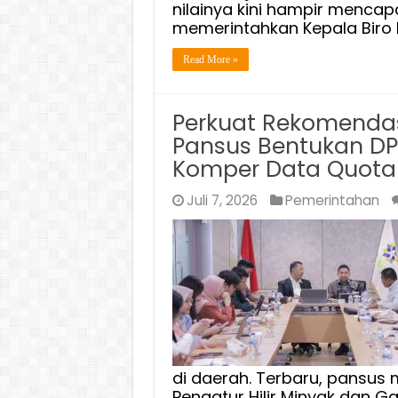
nilainya kini hampir mencapa
memerintahkan Kepala Biro 
Read More »
Perkuat Rekomendas
Pansus Bentukan DP
Komper Data Quota
Juli 7, 2026
Pemerintahan
di daerah. Terbaru, pansus
Pengatur Hilir Minyak dan G