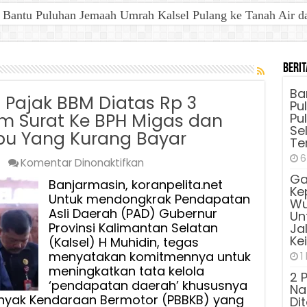
antu Puluhan Jemaah Umrah Kalsel Pulang ke Tanah Air dan 
Berit
Ba
Pajak BBM Diatas Rp 3
Pu
rim Surat Ke BPH Migas dan
Pu
Sel
pu Yang Kurang Bayar
Te
6
pada
Komentar Dinonaktifkan
Dorong
Ga
Banjarmasin, koranpelita.net
Ke
Pendapatan
Untuk mendongkrak Pendapatan
Wu
Pajak
Asli Daerah (PAD) Gubernur
Unt
BBM
Provinsi Kalimantan Selatan
Ja
Ke
(Kalsel) H Muhidin, tegas
Diatas
menyatakan komitmennya untuk
Rp
1
meningkatkan tata kelola
3
2 
‘pendapatan daerah’ khususnya
Triliun,
Na
inyak Kendaraan Bermotor (PBBKB) yang
Di
Gubernur