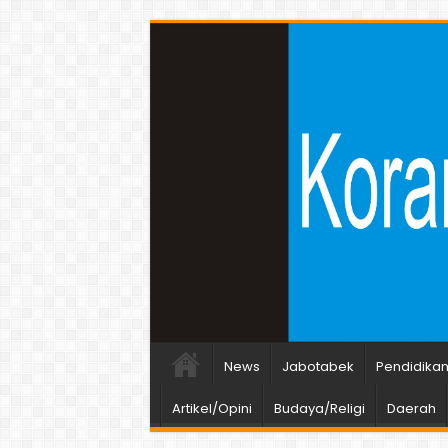
News
Jabotabek
Pendidika
Artikel/Opini
Budaya/Religi
Daerah