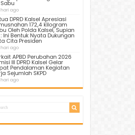
 Sabu
 hari ago
tua DPRD Kalsel Apresiasi
musnahan 172,4 kilogram
bu Oleh Polda Kalsel, Supian
 : Ini Bentuk Nyata Dukungan
ta Cita Presiden
 hari ago
rkait APBD Perubahan 2026
isi III DPRD Kalsel Gelar
pat Pendalaman Kegiatan
rja Sejumlah SKPD
 hari ago