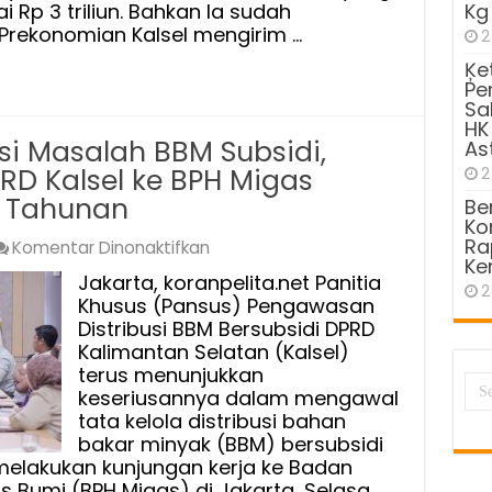
i Rp 3 triliun. Bahkan Ia sudah
Kg
Kirim
Prekonomian Kalsel mengirim …
2
Surat
Ķe
Ke
Pe
BPH
Sa
Migas
HK
i Masalah BBM Subsidi,
dan
As
Akan
RD Kalsel ke BPH Migas
2
Kejar
 Tahunan
Be
Para
Kom
Ra
pada
Komentar Dinonaktifkan
Wapu
Ke
Perkuat
Yang
Jakarta, koranpelita.net Panitia
2
Rekomendasi
Kurang
Khusus (Pansus) Pengawasan
Masalah
Bayar
Distribusi BBM Bersubsidi DPRD
BBM
Kalimantan Selatan (Kalsel)
terus menunjukkan
Subsidi,
keseriusannya dalam mengawal
Pansus
tata kelola distribusi bahan
Bentukan
bakar minyak (BBM) bersubsidi
DPRD
 melakukan kunjungan kerja ke Badan
Kalsel
as Bumi (BPH Migas) di Jakarta, Selasa