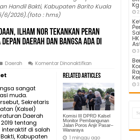
Kg
san Handil Bakti, Kabupaten Barito Kuala
2
/6/2026).(foto : hms)
Ķe
Pe
udaan, Ilham Nor Tekankan Peran
Sa
HK
 Depan Daerah dan Bangsa Ada di
As
3
Be
pada
Daerah
Komentar Dinonaktifkan
Kom
Sosialisasi
Ra
net
Related Articles
Ke
Perda
Kepemudaan,
3
ngsa sangat
Ilham
rasi muda.
Nor
rsebut, Sekretaris
Tekankan
atan (Kalsel)
Peran
eraturan Daerah
Komisi III DPRD Kalsel
Strategis
Monitor Pembangunan
2019 tentang
Jalan Poros Anjir Pasar–
dan
nteraktif di salah
Wanaraya
Sebut
 Bakti, Kabupaten
1 minggu ago