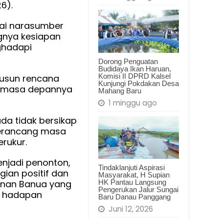
Masa
6).
Depan
gai narasumber
Daerah
gnya kesiapan
dan
ghadapi
Bangsa
Ada
Dorong Penguatan
Budidaya Ikan Haruan,
di
Komisi II DPRD Kalsel
usun rencana
Generasi
Kunjungi Pokdakan Desa
n masa depannya
Mahang Baru
Muda
1 minggu ago
a tidak bersikap
erancang masa
rukur.
enjadi penonton,
Tindaklanjuti Aspirasi
ian positif dan
Masyarakat, H Supian
unan Banua yang
HK Pantau Langsung
Pengerukan Jalur Sungai
 di hadapan
Baru Danau Panggang
Juni 12, 2026