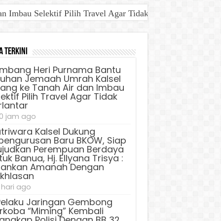
Imbau Selektif Pilih Travel Agar Tidak Terlantar
a Terkini
mbang Heri Purnama Bantu
luhan Jemaah Umrah Kalsel
lang ke Tanah Air dan Imbau
ektif Pilih Travel Agar Tidak
rlantar
0 jam ago
triwara Kalsel Dukung
pengurusan Baru BKOW, Siap
judkan Perempuan Berdaya
uk Banua, Hj. Ellyana Trisya :
lankan Amanah Dengan
ikhlasan
 hari ago
Pelaku Jaringan Gembong
rkoba “Miming” Kembali
tangkap Polisi Dengan BB 32