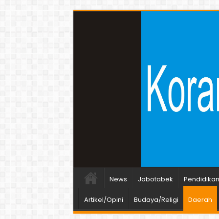
News
Jabotabek
Pendidika
Artikel/Opini
Budaya/Religi
Daerah