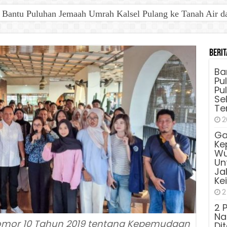
antu Puluhan Jemaah Umrah Kalsel Pulang ke Tanah Air dan 
Berit
Ba
Pu
Pu
Sel
Te
2
Ga
Ke
Wu
Unt
Ja
Ke
2
2 
Na
omor 10 Tahun 2019 tentang Kepemudaan
Di