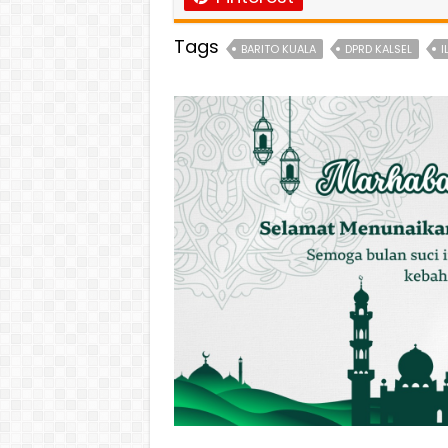
Tags
BARITO KUALA
DPRD KALSEL
I