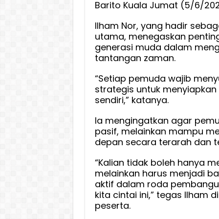
Barito Kuala Jumat (5/6/202
Ilham Nor, yang hadir seba
utama, menegaskan pentin
generasi muda dalam men
tantangan zaman.
“Setiap pemuda wajib meny
strategis untuk menyiapka
sendiri,” katanya.
Ia mengingatkan agar pemud
pasif, melainkan mampu m
depan secara terarah dan te
“Kalian tidak boleh hanya m
melainkan harus menjadi bag
aktif dalam roda pembang
kita cintai ini,” tegas Ilham
peserta.