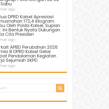
 Sabu
 hari ago
tua DPRD Kalsel Apresiasi
musnahan 172,4 kilogram
bu Oleh Polda Kalsel, Supian
 : Ini Bentuk Nyata Dukungan
ta Cita Presiden
 hari ago
rkait APBD Perubahan 2026
isi III DPRD Kalsel Gelar
pat Pendalaman Kegiatan
rja Sejumlah SKPD
 hari ago