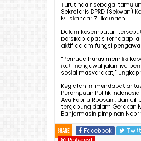
Turut hadir sebagai tamu u
Sekretaris DPRD (Sekwan) K
M. Iskandar Zulkarnaen.
Dalam kesempatan tersebut,
bersikap apatis terhadap j
aktif dalam fungsi pengawa
“Pemuda harus memiliki kepe
ikut mengawal jalannya pem
sosial masyarakat,” ungkap
Kegiatan ini mendapat antus
Perempuan Politik Indonesia (
Ayu Febria Roosani, dan di
tergabung dalam Gerakan M
Banjarmasin pimpinan Noorh
Facebook
Twitt
Share
Pinterest