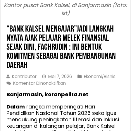
Kantor pusat Bank Kalsel, di Banjarmasin (foto:
ist)
“Bank Kalsel Mengajar”Jadi Langkah
Nyata ajak Pelajar Melek Finansial
Sejak Dini, Fachrudin : Ini Bentuk
Komitmen Sebagai Bank Pembangunan
Daerah
Kontributor
Mei 7, 2026
Ekonomi/Bisnis
pada
Komentar Dinonaktifkan
“Bank
Banjarmasin, koranpelita.net
Kalsel
Mengajar”Jadi
Dalam
rangka memperingati Hari
Langkah
Pendidikan Nasional Tahun 2026 sekaligus
Nyata
mendukung peningkatan literasi dan inklusi
ajak
keuangan di kalangan pelajar, Bank Kalsel
Pelajar