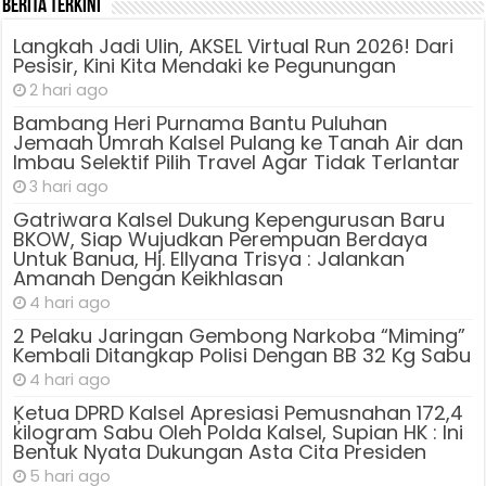
Berita Terkini
Langkah Jadi Ulin, AKSEL Virtual Run 2026! Dari
Pesisir, Kini Kita Mendaki ke Pegunungan
2 hari ago
Bambang Heri Purnama Bantu Puluhan
Jemaah Umrah Kalsel Pulang ke Tanah Air dan
Imbau Selektif Pilih Travel Agar Tidak Terlantar
3 hari ago
Gatriwara Kalsel Dukung Kepengurusan Baru
BKOW, Siap Wujudkan Perempuan Berdaya
Untuk Banua, Hj. Ellyana Trisya : Jalankan
Amanah Dengan Keikhlasan
4 hari ago
2 Pelaku Jaringan Gembong Narkoba “Miming”
Kembali Ditangkap Polisi Dengan BB 32 Kg Sabu
4 hari ago
Ķetua DPRD Kalsel Apresiasi Pemusnahan 172,4
kilogram Sabu Oleh Polda Kalsel, Supian HK : Ini
Bentuk Nyata Dukungan Asta Cita Presiden
5 hari ago