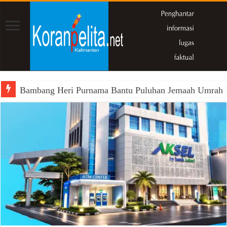
Bambang Heri Purnama Bantu Puluhan Jemaah Umrah Kals