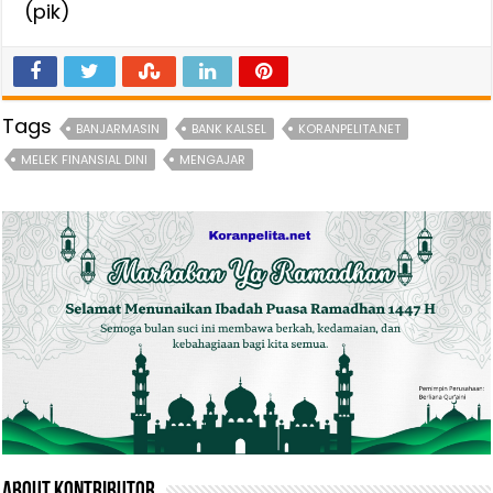
(pik)
Tags
BANJARMASIN
BANK KALSEL
KORANPELITA.NET
MELEK FINANSIAL DINI
MENGAJAR
About Kontributor