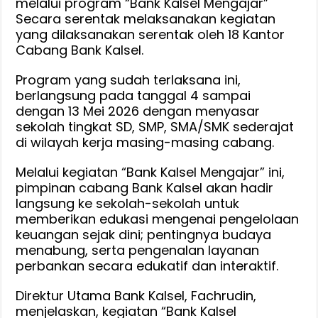
melalui program “Bank Kalsel Mengajar”
Melek
Secara serentak melaksanakan kegiatan
Finansial
yang dilaksanakan serentak oleh 18 Kantor
Sejak
Cabang Bank Kalsel.
Dini,
Program yang sudah terlaksana ini,
Fachrudin
berlangsung pada tanggal 4 sampai
:
dengan 13 Mei 2026 dengan menyasar
Ini
sekolah tingkat SD, SMP, SMA/SMK sederajat
Bentuk
di wilayah kerja masing-masing cabang.
Komitmen
Sebagai
Melalui kegiatan “Bank Kalsel Mengajar” ini,
Bank
pimpinan cabang Bank Kalsel akan hadir
Pembangunan
langsung ke sekolah-sekolah untuk
Daerah
memberikan edukasi mengenai pengelolaan
keuangan sejak dini; pentingnya budaya
menabung, serta pengenalan layanan
perbankan secara edukatif dan interaktif.
Direktur Utama Bank Kalsel, Fachrudin,
menjelaskan, kegiatan “Bank Kalsel