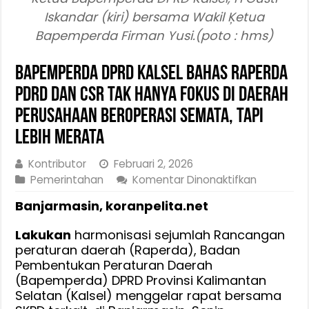
Iskandar (kiri) bersama Wakil Ķetua
Bapemperda Firman Yusi.(poto : hms)
Bapemperda DPRD Kalsel Bahas Raperda
PDRD dan CSR Tak Hanya Fokus di Daerah
Perusahaan Beroperasi Semata, Tapi
Lebih Merata
Kontributor
Februari 2, 2026
pada
Pemerintahan
Komentar Dinonaktifkan
Bapempe
Banjarmasin, koranpelita.net
DPRD
Kalsel
Lakukan
harmonisasi sejumlah Rancangan
Bahas
peraturan daerah (Raperda), Badan
Raperda
Pembentukan Peraturan Daerah
PDRD
(Bapemperda) DPRD Provinsi Kalimantan
dan
Selatan (Kalsel) menggelar rapat bersama
CSR