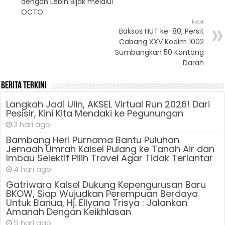
dengan Lebih Bijak melalui
OCTO
Next
Baksos HUT ke-80, Persit
Cabang XXV Kodim 1002
Sumbangkan 50 Kantong
Darah
Berita Terkini
Langkah Jadi Ulin, AKSEL Virtual Run 2026! Dari
Pesisir, Kini Kita Mendaki ke Pegunungan
3 hari ago
Bambang Heri Purnama Bantu Puluhan
Jemaah Umrah Kalsel Pulang ke Tanah Air dan
Imbau Selektif Pilih Travel Agar Tidak Terlantar
4 hari ago
Gatriwara Kalsel Dukung Kepengurusan Baru
BKOW, Siap Wujudkan Perempuan Berdaya
Untuk Banua, Hj. Ellyana Trisya : Jalankan
Amanah Dengan Keikhlasan
5 hari ago