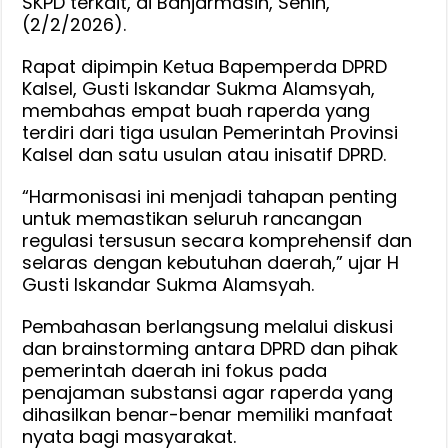
SKPD terkait, di Banjarmasin, Senin,
Tak
(2/2/2026).
Hanya
Rapat dipimpin Ketua Bapemperda DPRD
Fokus
Kalsel, Gusti Iskandar Sukma Alamsyah,
di
membahas empat buah raperda yang
Daerah
terdiri dari tiga usulan Pemerintah Provinsi
Perusaha
Kalsel dan satu usulan atau inisatif DPRD.
Beroperas
Semata,
“Harmonisasi ini menjadi tahapan penting
Tapi
untuk memastikan seluruh rancangan
Lebih
regulasi tersusun secara komprehensif dan
Merata
selaras dengan kebutuhan daerah,” ujar H
Gusti Iskandar Sukma Alamsyah.
Pembahasan berlangsung melalui diskusi
dan brainstorming antara DPRD dan pihak
pemerintah daerah ini fokus pada
penajaman substansi agar raperda yang
dihasilkan benar-benar memiliki manfaat
nyata bagi masyarakat.