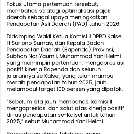
Dorong
Fokus utama pertemuan tersebut,
membahas strategi optimalisasi pajak
Optimalisa
daerah sebagai upaya meningkatkan
Pajak
Pendapatan Asli Daerah (PAD) tahun 2026.
Daerah
Untuk
Didamping Wakil Ķetua Komisi II DPRD Kalsel,
Tingkatka
H Suripno Sumas, dan Kepala Badan
PAD
Pendapatan Daerah (Bapenda) Provinsi,
2026
Subhan Nor Yaumil, Muhammad Yani Helmi
yang memimpin pertemuan, mengapresiasi
positif kinerja Bapenda dan seluruh
jajarannya se Kalsel, yang telah mampu
meraih pendapatan tahun 2025, jauh
melampaui target 100 persen yang dipatok.
“Sebelum kita jauh membahas, komisi II
mengapresiasi dan salut atas kinerja positif
dinas pendapatan se-Kalsel untuk tahun
2025,” sebut Muhammad Yani Helmi.
Bapenda lanjutnya, telah berupaya