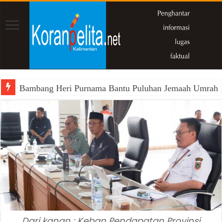
Bambang Heri Purnama Bantu Puluhan Jemaah Umrah Kals
Dari kanan : Keban Pendapatan Provinsi