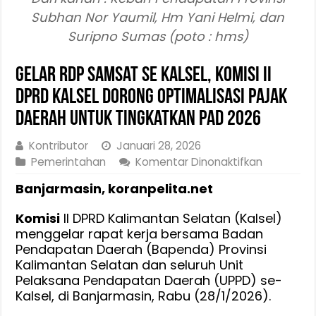
Subhan Nor Yaumil, Hm Yani Helmi, dan
Suripno Sumas (poto : hms)
Gelar RDP Samsat se Kalsel, Komisi II
DPRD Kalsel Dorong Optimalisasi Pajak
Daerah Untuk Tingkatkan PAD 2026
Kontributor
Januari 28, 2026
pada
Pemerintahan
Komentar Dinonaktifkan
Gelar
Banjarmasin, koranpelita.net
RDP
Samsat
Komisi
II DPRD Kalimantan Selatan (Kalsel)
se
menggelar rapat kerja bersama Badan
Kalsel,
Pendapatan Daerah (Bapenda) Provinsi
Komisi
Kalimantan Selatan dan seluruh Unit
II
Pelaksana Pendapatan Daerah (UPPD) se-
DPRD
Kalsel, di Banjarmasin, Rabu (28/1/2026).
Kalsel