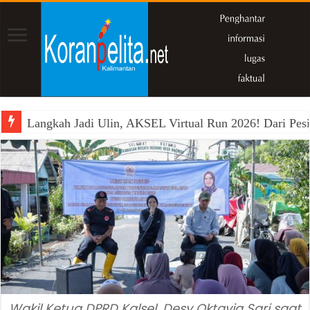
Langkah Jadi Ulin, AKSEL Virtual Run 2026! Dari Pesi
Wakil Ķetua DPRD Kalsel, Desy Oktavia Sari saat