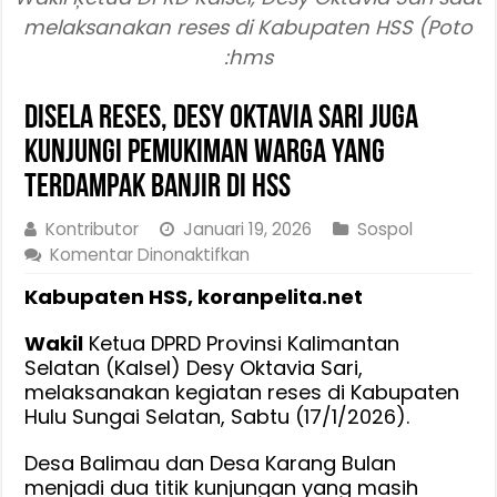
melaksanakan reses di Kabupaten HSS (Poto
:hms
Disela Reses, Desy Oktavia Sari Juga
Kunjungi Pemukiman Warga Yang
Terdampak Banjir di HSS
Kontributor
Januari 19, 2026
Sospol
pada
Komentar Dinonaktifkan
Disela
Kabupaten HSS, koranpelita.net
Reses,
Desy
Wakil
Ketua DPRD Provinsi Kalimantan
Oktavia
Selatan (Kalsel) Desy Oktavia Sari,
Sari
melaksanakan kegiatan reses di Kabupaten
Juga
Hulu Sungai Selatan, Sabtu (17/1/2026).
Kunjungi
Pemukiman
Desa Balimau dan Desa Karang Bulan
Warga
menjadi dua titik kunjungan yang masih