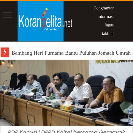
Bambang Heri Purnama Bantu Puluhan Jemaah Umrah Kals
RDP Komisi I DPRD Kalsel bersama Gerdayak,