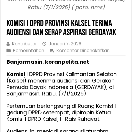
Rabu (7/1/2026) ( poto: hms)
Komisi I DPRD Provinsi Kalsel Terima
Audiensi Dan Serap Aspirasi GERDAYAK
Kontributor
Januari 7, 2026
pada
Pemerintahan
Komentar Dinonaktifkan
Komisi
Banjarmasin, koranpelita.net
I
DPRD
Komisi
I DPRD Provinsi Kalimantan Selatan
Provinsi
(Kalsel) menerima audiensi dari Gerakan
Kalsel
Pemuda Dayak Indonesia (GERDAYAK), di
Terima
Banjarmasin, Rabu, (7/1/2026)
Audiensi
Dan
Pertemuan berlangsung di Ruang Komisi I
Serap
gedung DPRD setempat, dipimpin Ketua
Aspirasi
Komisi I DPRD Kalsel, H Rais Ruhayat.
GERDAYA
Audiensi ini menjadi sarana silaturahmi