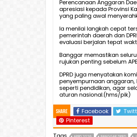
Perencanaan Anggaran Daerah
apresiasi kepada Provinsi K
yang paling awal menyerah
Ia menilai langkah cepat te
pemerintah daerah dan DPR
evaluasi berjalan tepat wak
Banggar memastikan seluru
rujukan penting sebelum APB
DPRD juga menyatakan kom
penyempurnaan anggaran, kh
seperti pendidikan, agar s
aturan nasional.(hms/pik)
Facebook
Twitt
Share
Pinterest
Tags
APBD 2026
BANGGAR DPRD
J