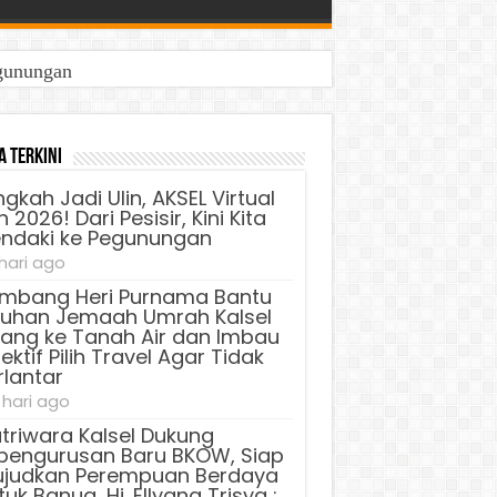
egunungan
a Terkini
ngkah Jadi Ulin, AKSEL Virtual
 2026! Dari Pesisir, Kini Kita
ndaki ke Pegunungan
 hari ago
mbang Heri Purnama Bantu
luhan Jemaah Umrah Kalsel
lang ke Tanah Air dan Imbau
ektif Pilih Travel Agar Tidak
rlantar
 hari ago
triwara Kalsel Dukung
pengurusan Baru BKOW, Siap
judkan Perempuan Berdaya
uk Banua, Hj. Ellyana Trisya :