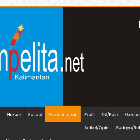
n
Hukum
Sospol
Pemerintahan
Profil
TNI/Polri
Ekonomi
Artikel/Opini
Budaya/Rel