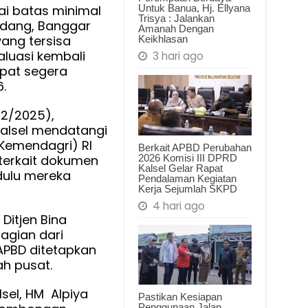
Untuk Banua, Hj. Ellyana
i batas minimal
Trisya : Jalankan
dang, Banggar
hasan
Amanah Dengan
ang tersisa
Keikhlasan
aluasi kembali
3 hari ago
pat segera
.
/12/2025),
alsel mendatangi
Kemendagri) RI
Berkait APBD Perubahan
2026 Komisi III DPRD
 terkait dokumen
Kalsel Gelar Rapat
dulu mereka
Pendalaman Kegiatan
Kerja Sejumlah SKPD
4 hari ago
 Ditjen Bina
agian dari
APBD ditetapkan
ah pusat.
lsel, HM Alpiya
Pastikan Kesiapan
Penggunaan Jalan