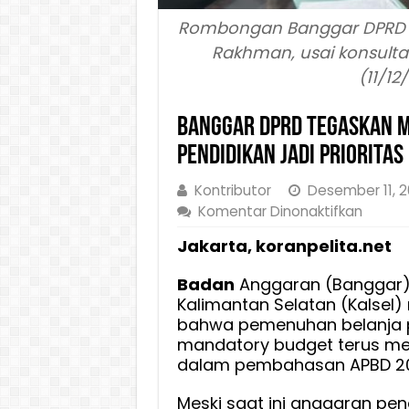
Rombongan Banggar DPRD Ka
Rakhman, usai konsultas
(11/12
Banggar DPRD Tegaskan 
Pendidikan Jadi Priorita
Kontributor
Desember 11, 
pada
Komentar Dinonaktifkan
Bangg
Jakarta, koranpelita.net
DPRD
Tegas
Badan
Anggaran (Banggar) 
Manda
Kalimantan Selatan (Kalsel
Budge
bahwa pemenuhan belanja p
Belanj
mandatory budget terus men
Pendid
dalam pembahasan APBD 20
Jadi
Priorit
Meski saat ini anggaran pend