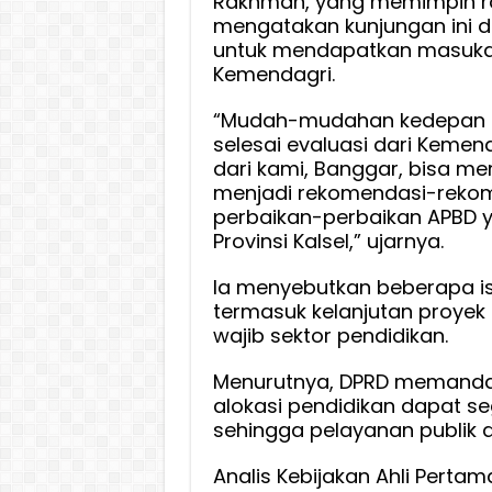
Rakhman, yang memimpin 
mengatakan kunjungan ini 
untuk mendapatkan masukan
Kemendagri.
“Mudah-mudahan kedepan in
selesai evaluasi dari Kemen
dari kami, Banggar, bisa m
menjadi rekomendasi-rekom
perbaikan-perbaikan APBD y
Provinsi Kalsel,” ujarnya.
Ia menyebutkan beberapa isu
termasuk kelanjutan proyek
wajib sektor pendidikan.
Menurutnya, DPRD memandan
alokasi pendidikan dapat 
sehingga pelayanan publik d
Analis Kebijakan Ahli Pertama