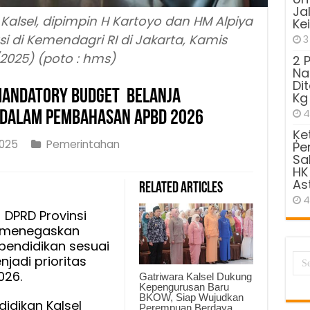
Ja
lsel, dipimpin H Kartoyo dan HM Alpiya
Ke
i di Kemendagri RI di Jakarta, Kamis
3
/2025) (poto : hms)
2 
Na
Di
Mandatory Budget Belanja
Kg
4
s Dalam Pembahasan APBD 2026
Ķe
2025
Pemerintahan
Pe
Sa
HK
ar
As
Related Articles
4
kan
DPRD Provinsi
tory
) menegaskan
t
endidikan sesuai
a
jadi prioritas
ikan
26.
Gatriwara Kalsel Dukung
Kepengurusan Baru
BKOW, Siap Wujudkan
as
idikan Kalsel
Perempuan Berdaya