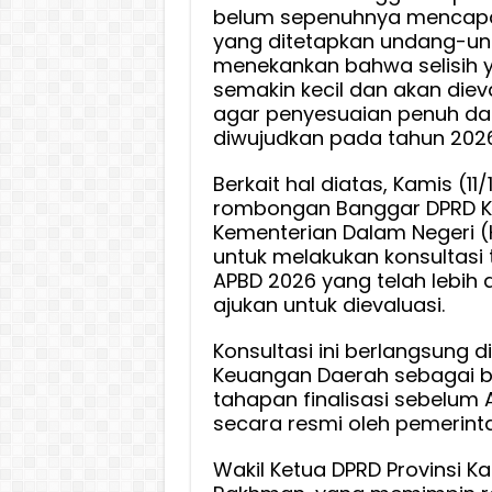
Dalam
belum sepenuhnya mencapa
yang ditetapkan undang-un
Pemba
menekankan bahwa selisih y
APBD
semakin kecil dan akan diev
2026
agar penyesuaian penuh da
diwujudkan pada tahun 2026
Berkait hal diatas, Kamis (11
rombongan Banggar DPRD K
Kementerian Dalam Negeri (
untuk melakukan konsultasi
APBD 2026 yang telah lebih 
ajukan untuk dievaluasi.
Konsultasi ini berlangsung di
Keuangan Daerah sebagai b
tahapan finalisasi sebelum 
secara resmi oleh pemerint
Wakil Ketua DPRD Provinsi Ka