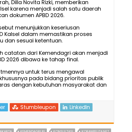
, Dilla Novita Rizki, memberikan
alsel karena menjadi salah satu daerah
kan dokumen APBD 2026.
rsebut menunjukkan keseriusan
D Kalsel dalam memastikan proses
tu dan sesuai ketentuan.
h catatan dari Kemendagri akan menjadi
D 2026 dibawa ke tahap final.
itmennya untuk terus mengawal
ususnya pada bidang prioritas publik
elaras dengan kebutuhan masyarakat dan
er
Stumbleupon
LinkedIn
AKARTA
KEMENDAGRI RI
KONSULTASI
KORANPELITA.NET