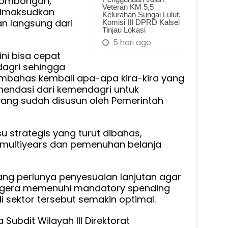
rombongan,
Veteran KM 5,5
dimaksudkan
Kelurahan Sungai Lulut,
 langsung dari
Komisi III DPRD Kalsel
Tinjau Lokasi
5 hari ago
i bisa cepat
dagri sehingga
embahas kembali apa-apa kira-kira yang
endasi dari kemendagri untuk
ang sudah disusun oleh Pemerintah
 strategis yang turut dibahas,
 multiyears dan pemenuhan belanja
g perlunya penyesuaian lanjutan agar
segera memenuhi mandatory spending
i sektor tersebut semakin optimal.
 Subdit Wilayah III Direktorat