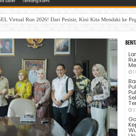
a Siber
Tentang Kami
EL Virtual Run 2026! Dari Pesisir, Kini Kita Mendaki ke P
Berit
La
Run
Me
1
Ba
Pu
Pu
Sel
Te
2
Ga
Ke
Wu
Unt