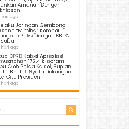
lankan Amanah Dengan
ikhlasan
 hari ago
Pelaku Jaringan Gembong
rkoba “Miming” Kembali
tangkap Polisi Dengan BB 32
 Sabu
 hari ago
tua DPRD Kalsel Apresiasi
musnahan 172,4 kilogram
bu Oleh Polda Kalsel, Supian
 : Ini Bentuk Nyata Dukungan
ta Cita Presiden
 hari ago