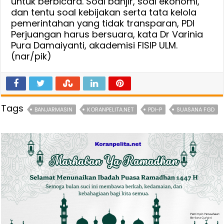
untuk berbicara. Soal banjir, soal ekonomi,
dan tentu soal kebijakan serta tata kelola
pemerintahan yang tidak transparan, PDI
Perjuangan harus bersuara, kata Dr Varinia
Pura Damaiyanti, akademisi FISIP ULM.
(nar/pik)
Tags
BANJARMASIN
KORANPELITA.NET
PDI-P
SUASANA FGD