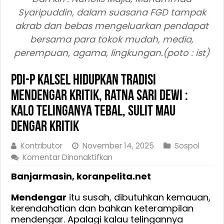
Syaripuddin, dalam suasana FGD tampak
akrab dan bebas mengeluarkan pendapat
bersama para tokok mudah, media,
perempuan, agama, lingkungan.(poto : ist)
PDI-P Kalsel Hidupkan Tradisi
Mendengar Kritik, Ratna Sari Dewi :
Kalo Telinganya Tebal, Sulit Mau
Dengar Kritik
Kontributor
November 14, 2025
Sospol
pada
Komentar Dinonaktifkan
PDI-
Banjarmasin, koranpelita.net
P
Kalsel
Mendengar
itu susah, dibutuhkan kemauan,
Hidupkan
kerendahatian dan bahkan keterampilan
Tradisi
mendengar. Apalagi kalau telingannya