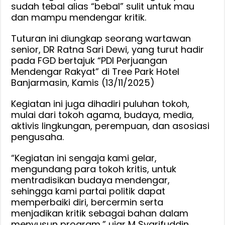
Mendengar
sudah tebal alias “bebal” sulit untuk mau
Kritik,
dan mampu mendengar kritik.
Ratna
Sari
Tuturan ini diungkap seorang wartawan
Dewi
senior, DR Ratna Sari Dewi, yang turut hadir
pada FGD bertajuk “PDI Perjuangan
:
Mendengar Rakyat” di Tree Park Hotel
Kalo
Banjarmasin, Kamis (13/11/2025)
Telinganya
Tebal,
Kegiatan ini juga dihadiri puluhan tokoh,
Sulit
mulai dari tokoh agama, budaya, media,
Mau
aktivis lingkungan, perempuan, dan asosiasi
Dengar
pengusaha.
Kritik
“Kegiatan ini sengaja kami gelar,
mengundang para tokoh kritis, untuk
mentradisikan budaya mendengar,
sehingga kami partai politik dapat
memperbaiki diri, bercermin serta
menjadikan kritik sebagai bahan dalam
menyusun program,” ujar M Syarifuddin,