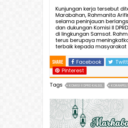
Kunjungan kerja tersebut di
Marabahan, Rahmanita Arifin,
selama peninjauan berlangs
dan dukungan Komisi II DPR
di lingkungan Samsat. Rah
terus berupaya meningkatka
terbaik kepada masyarakat 
Facebook
Twitt
Share
Pinterest
Tags
KOMISI II DPRD KALSEL
KORANPELI