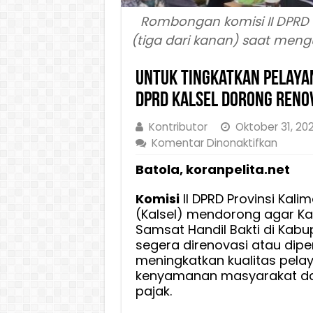
Rombongan komisi II DPRD 
(tiga dari kanan) saat meng
Untuk Tingkatkan Pelayan
DPRD Kalsel Dorong Renov
Kontributor
Oktober 31, 20
pada
Komentar Dinonaktifkan
Untuk
Batola, koranpelita.net
Tingka
Pelay
Komisi
II DPRD Provinsi Kali
dan
(Kalsel) mendorong agar Ka
Penda
Samsat Handil Bakti di Kabu
Daerah
segera direnovasi atau dipe
Komisi
meningkatkan kualitas pela
II
kenyamanan masyarakat 
DPRD
pajak.
Kalsel