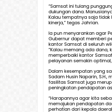
“Samsat ini tulang punggu
dukungan dana. Manusianya
Kalau tempatnya saja tidak
kinerja,” tegas Jahrian.
Ia pun menyarankan agar Pem
Gubernur dapat memberi per
kantor Samsat di seluruh wila
“Kalau memang ada dana, k
memperbaiki kantor Samsat 
pelayanan semakin optimal,”
Dalam kesempatan yang sama
Sadam Husin Naparin, S.H.
fasilitas Samsat juga mer
peningkatan pendapatan asl
“Harapannya agar kita seb
memajukan pendapatan daer
perhatian dari kepala daerah