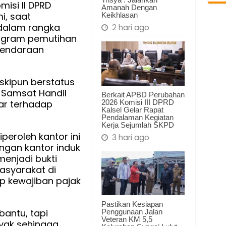
misi II DPRD
g
Amanah Dengan
i, saat
Keikhlasan
si
 dalam rangka
2 hari ago
t
ogram pemutihan
Kendaraan
skipun berstatus
Samsat Handil
Berkait APBD Perubahan
2026 Komisi III DPRD
sar terhadap
Kalsel Gelar Rapat
Pendalaman Kegiatan
Kerja Sejumlah SKPD
eroleh kantor ini
3 hari ago
engan kantor induk
menjadi bukti
asyarakat di
ap kewajiban pajak
Pastikan Kesiapan
antu, tapi
Penggunaan Jalan
Veteran KM 5,5
nyak sehingga