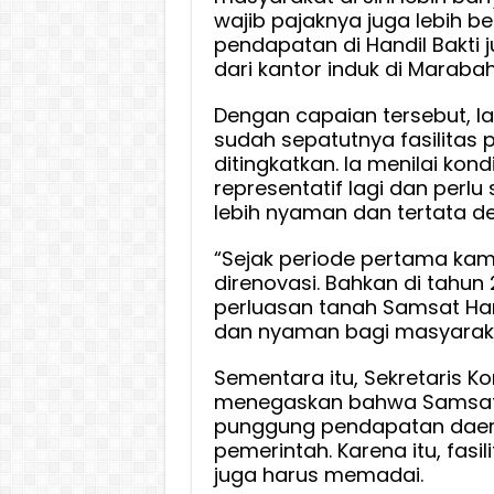
wajib pajaknya juga lebih be
pendapatan di Handil Bakti ju
dari kantor induk di Marabah
Dengan capaian tersebut, lan
sudah sepatutnya fasilitas 
ditingkatkan. Ia menilai kon
representatif lagi dan perl
lebih nyaman dan tertata de
“Sejak periode pertama kam
direnovasi. Bahkan di tahu
perluasan tanah Samsat Hand
dan nyaman bagi masyarakat
Sementara itu, Sekretaris Komi
menegaskan bahwa Samsat 
punggung pendapatan daera
pemerintah. Karena itu, fasi
juga harus memadai.