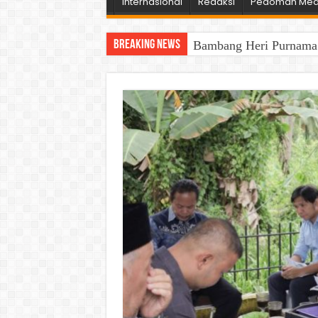
Internasional
Redaksi
Pedoman Medi
Breaking News
Bambang Heri Purnama B