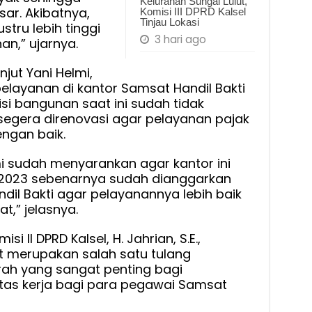
Kelurahan Sungai Lulut,
sar. Akibatnya,
Komisi III DPRD Kalsel
Tinjau Lokasi
stru lebih tinggi
3 hari ago
an,” ujarnya.
jut Yani Helmi,
pelayanan di kantor Samsat Handil Bakti
disi bangunan saat ini sudah tidak
u segera direnovasi agar pelayanan pajak
ngan baik.
i sudah menyarankan agar kantor ini
n 2023 sebenarnya sudah dianggarkan
il Bakti agar pelayanannya lebih baik
,” jelasnya.
si II DPRD Kalsel, H. Jahrian, S.E.,
merupakan salah satu tulang
h yang sangat penting bagi
litas kerja bagi para pegawai Samsat