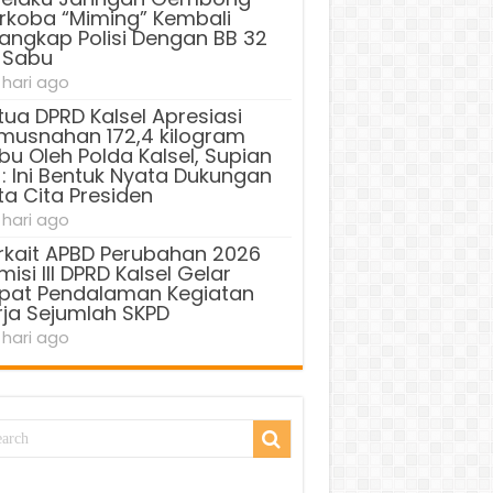
rkoba “Miming” Kembali
tangkap Polisi Dengan BB 32
 Sabu
 hari ago
tua DPRD Kalsel Apresiasi
musnahan 172,4 kilogram
bu Oleh Polda Kalsel, Supian
 : Ini Bentuk Nyata Dukungan
ta Cita Presiden
 hari ago
rkait APBD Perubahan 2026
isi III DPRD Kalsel Gelar
pat Pendalaman Kegiatan
rja Sejumlah SKPD
 hari ago