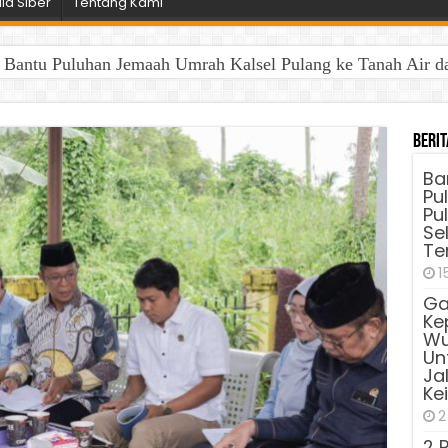
a Siber
Tentang Kami
antu Puluhan Jemaah Umrah Kalsel Pulang ke Tanah Air dan 
Berit
Ba
Pu
Pu
Sel
Te
1
Ga
Ke
Wu
Unt
Ja
Ke
2
2 