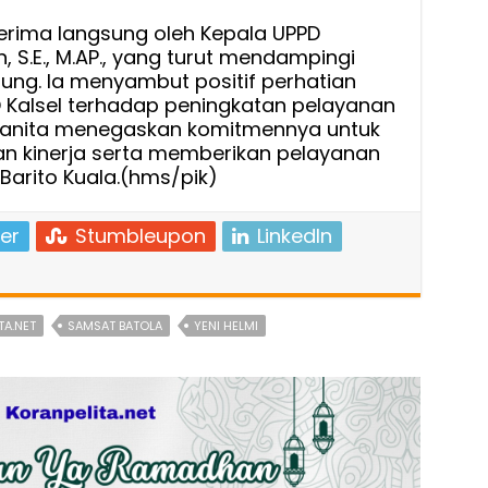
terima langsung oleh Kepala UPPD
 S.E., M.AP., yang turut mendampingi
ung. Ia menyambut positif perhatian
D Kalsel terhadap peningkatan pelayanan
manita menegaskan komitmennya untuk
n kinerja serta memberikan pelayanan
Barito Kuala.(hms/pik)
er
Stumbleupon
LinkedIn
TA.NET
SAMSAT BATOLA
YENI HELMI