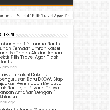
Imbau Selektif Pilih Travel Agar Tidak Terlantar
a Terkini
mbang Heri Purnama Bantu
luhan Jemaah Umrah Kalsel
lang ke Tanah Air dan Imbau
ektif Pilih Travel Agar Tidak
rlantar
5 jam ago
triwara Kalsel Dukung
pengurusan Baru BKOW, Siap
judkan Perempuan Berdaya
uk Banua, Hj. Ellyana Trisya :
lankan Amanah Dengan
ikhlasan
 hari ago
Pelaku Jaringan Gembong