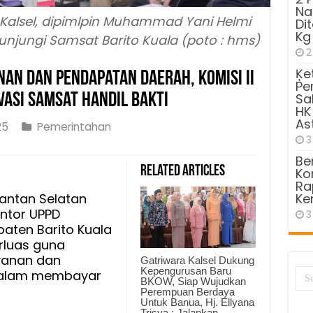
Na
Kalsel, dipimlpin Muhammad Yani Helmi
Di
Kg
unjungi Samsat Barito Kuala (poto : hms)
2
Ķe
an dan Pendapatan Daerah, Komisi II
Pe
asi Samsat Handil Bakti
Sa
HK
As
25
Pemerintahan
3
Be
Related Articles
Kom
tkan
Ra
anan
mantan Selatan
Ke
ntor UPPD
3
patan
paten Barito Kuala
,
rluas guna
yanan dan
Gatriwara Kalsel Dukung
Kepengurusan Baru
dalam membayar
BKOW, Siap Wujudkan
Perempuan Berdaya
Untuk Banua, Hj. Ellyana
Trisya : Jalankan