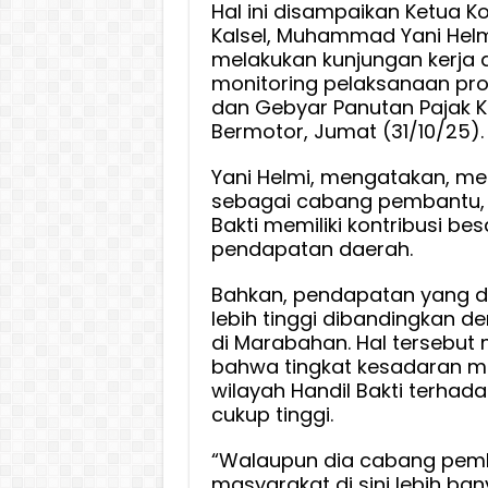
Hal ini disampaikan Ketua Ko
Doron
Kalsel, Muhammad Yani Helm
Renova
melakukan kunjungan kerja
Samsa
monitoring pelaksanaan pr
Handil
dan Gebyar Panutan Pajak 
Bakti
Bermotor, Jumat (31/10/25).
Yani Helmi, mengatakan, me
sebagai cabang pembantu, 
Bakti memiliki kontribusi be
pendapatan daerah.
Bahkan, pendapatan yang dip
lebih tinggi dibandingkan d
di Marabahan. Hal tersebut 
bahwa tingkat kesadaran m
wilayah Handil Bakti terhad
cukup tinggi.
“Walaupun dia cabang pemb
masyarakat di sini lebih ba