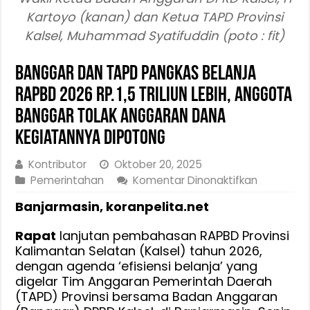
Kartoyo (kanan) dan Ketua TAPD Provinsi
Kalsel, Muhammad Syatifuddin (poto : fit)
Banggar dan TAPD Pangkas Belanja
RAPBD 2026 Rp.1,5 Triliun Lebih, Anggota
Banggar Tolak Anggaran dana
Kegiatannya Dipotong
Kontributor
Oktober 20, 2025
pada
Pemerintahan
Komentar Dinonaktifkan
Banggar
Banjarmasin, koranpelita.net
dan
TAPD
Rapat
lanjutan pembahasan RAPBD Provinsi
Pangkas
Kalimantan Selatan (Kalsel) tahun 2026,
Belanja
dengan agenda ‘efisiensi belanja’ yang
RAPBD
digelar Tim Anggaran Pemerintah Daerah
2026
(TAPD) Provinsi bersama Badan Anggaran
Rp.1,5