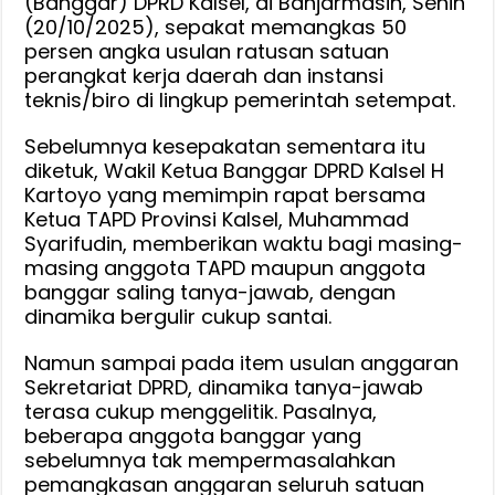
(Banggar) DPRD Kalsel, di Banjarmasin, Senin
Triliun
(20/10/2025), sepakat memangkas 50
Lebih,
persen angka usulan ratusan satuan
Anggota
perangkat kerja daerah dan instansi
Banggar
teknis/biro di lingkup pemerintah setempat.
Tolak
Sebelumnya kesepakatan sementara itu
Anggaran
diketuk, Wakil Ketua Banggar DPRD Kalsel H
dana
Kartoyo yang memimpin rapat bersama
Kegiatan
Ketua TAPD Provinsi Kalsel, Muhammad
Dipotong
Syarifudin, memberikan waktu bagi masing-
masing anggota TAPD maupun anggota
banggar saling tanya-jawab, dengan
dinamika bergulir cukup santai.
Namun sampai pada item usulan anggaran
Sekretariat DPRD, dinamika tanya-jawab
terasa cukup menggelitik. Pasalnya,
beberapa anggota banggar yang
sebelumnya tak mempermasalahkan
pemangkasan anggaran seluruh satuan