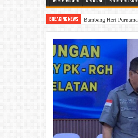
Internasional
Redaksi
Pedoman Medi
Breaking News
Bambang Heri Purnama B