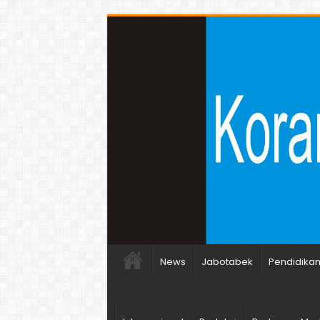
News
Jabotabek
Pendidika