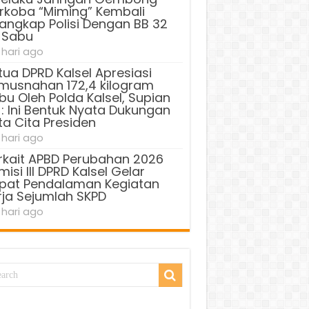
rkoba “Miming” Kembali
tangkap Polisi Dengan BB 32
 Sabu
 hari ago
tua DPRD Kalsel Apresiasi
musnahan 172,4 kilogram
bu Oleh Polda Kalsel, Supian
 : Ini Bentuk Nyata Dukungan
ta Cita Presiden
 hari ago
rkait APBD Perubahan 2026
isi III DPRD Kalsel Gelar
pat Pendalaman Kegiatan
rja Sejumlah SKPD
 hari ago