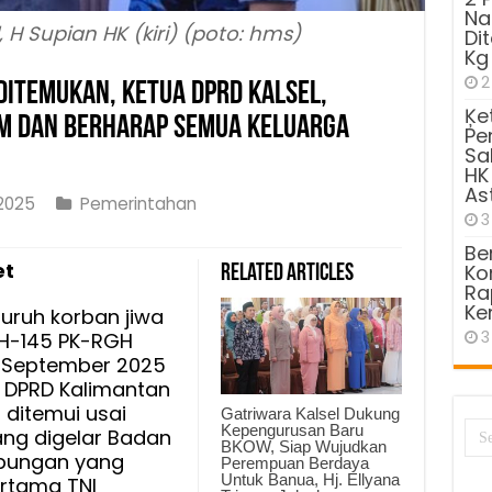
Na
 H Supian HK (kiri) (poto: hms)
Di
Kg
2
Ditemukan, Ketua DPRD Kalsel,
Ķe
m dan Berharap Semua Keluarga
Pe
Sa
HK
As
2025
Pemerintahan
3
Be
ter
et
Kom
Related Articles
Ra
Ke
ruh korban jiwa
3
 H-145 PK-RGH
1 September 2025
kan,
 DPRD Kalimantan
, ditemui usai
Gatriwara Kalsel Dukung
Kepengurusan Baru
ang digelar Badan
BKOW, Siap Wujudkan
abungan yang
Perempuan Berdaya
ikan
Untuk Banua, Hj. Ellyana
rtama TNI