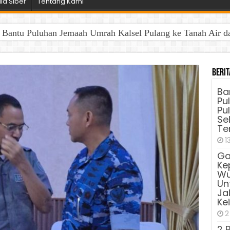
a Siber
Tentang Kami
antu Puluhan Jemaah Umrah Kalsel Pulang ke Tanah Air dan 
Berit
Ba
Pu
Pu
Sel
Te
1
Ga
Ke
Wu
Unt
Ja
Ke
2
2 