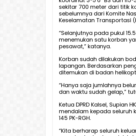
koordinat 3°5’6” BS dan 115°3
sekitar 700 meter dari titik 
sebelumnya dari Komite Nas
Keselamatan Transportasi (
“Selanjutnya pada pukul 15.5
menemukan satu korban yan
pesawat,” katanya.
Korban sudah dilakukan bod
lapangan. Berdasarkan peng
ditemukan di badan helikopt
“Hanya saja jumlahnya belum
dan waktu sudah gelap,” tu
Ketua DPRD Kalsel, Supian
mendalam kepada seluruh ke
145 PK-RGH.
“Kita berharap seluruh kelu