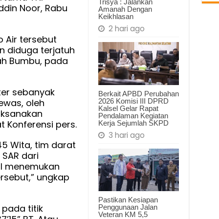
Trisya : Jalankan
ddin Noor, Rabu
Amanah Dengan
Keikhlasan
lam
2 hari ago
o Air tersebut
ap
n diduga terjatuh
a
ah Bumbu, pada
ga
ter sebanyak
Berkait APBD Perubahan
2026 Komisi III DPRD
ewas, oleh
Kalsel Gelar Rapat
Laksanakan
Pendalaman Kegiatan
 Konferensi pers.
Kerja Sejumlah SKPD
3 hari ago
45 Wita, tim darat
 SAR dari
il menemukan
ersebut,” ungkap
Pastikan Kesiapan
pada titik
Penggunaan Jalan
Veteran KM 5,5