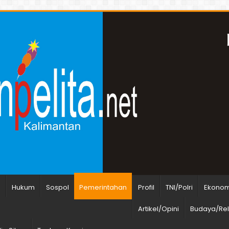
n
Hukum
Sospol
Pemerintahan
Profil
TNI/Polri
Ekonomi
Artikel/Opini
Budaya/Rel