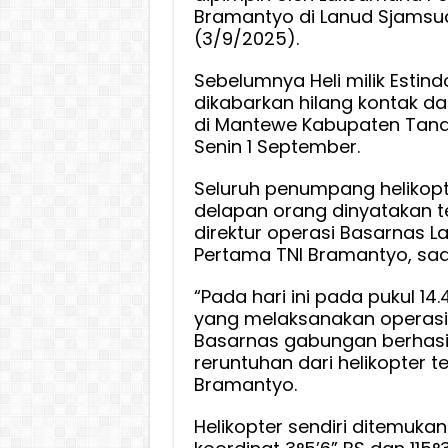
Duka
Bramantyo di Lanud Sjamsu
Menda
(3/9/2025).
dan
Sebelumnya Heli milik Estind
Berhar
dikabarkan hilang kontak da
Semu
di Mantewe Kabupaten Tan
Keluar
Senin 1 September.
Tabah
Seluruh penumpang helikop
delapan orang dinyatakan t
direktur operasi Basarnas 
Pertama TNI Bramantyo, saat
“Pada hari ini pada pukul 14.
yang melaksanakan operasi
Basarnas gabungan berhas
reruntuhan dari helikopter t
Bramantyo.
Helikopter sendiri ditemukan 