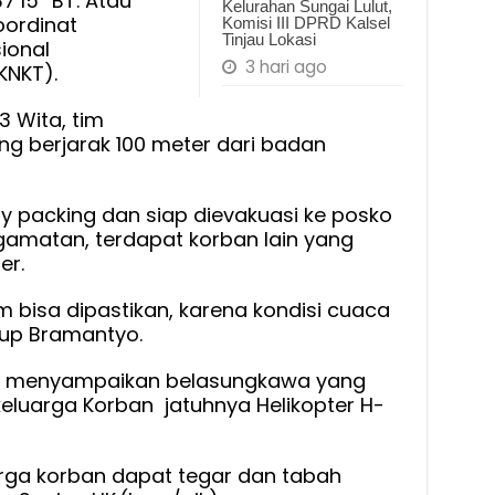
7’15” BT. Atau
Kelurahan Sungai Lulut,
koordinat
Komisi III DPRD Kalsel
Tinjau Lokasi
ional
3 hari ago
KNKT).
3 Wita, tim
g berjarak 100 meter dari badan
y packing dan siap dievakuasi ke posko
amatan, terdapat korban lain yang
er.
 bisa dipastikan, karena kondisi cuaca
tup Bramantyo.
 HK menyampaikan belasungkawa yang
luarga Korban jatuhnya Helikopter H-
arga korban dapat tegar dan tabah