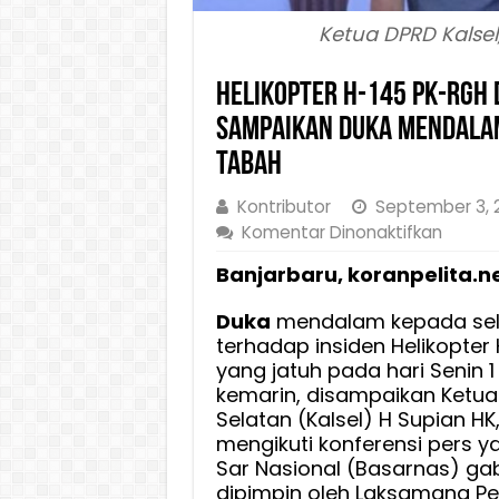
Ketua DPRD Kalsel,
Helikopter H-145 PK-RGH 
Sampaikan Duka Mendala
Tabah
Kontributor
September 3, 
pada
Komentar Dinonaktifkan
Helikop
Banjarbaru, koranpelita.n
H-
145
Duka
mendalam kepada selu
PK-
terhadap insiden Helikopter
RGH
yang jatuh pada hari Senin 
Ditemu
kemarin, disampaikan Ketua
Ketua
Selatan (Kalsel) H Supian HK
DPRD
mengikuti konferensi pers y
Kalsel,
Sar Nasional (Basarnas) g
Sampa
dipimpin oleh Laksamana Pe