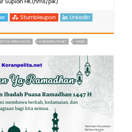
r Supian HK.(hms/pik)
er
Stumbleupon
LinkedIn
KETUA DPRD KALSEL
KORANPELITA.NET
TANBU