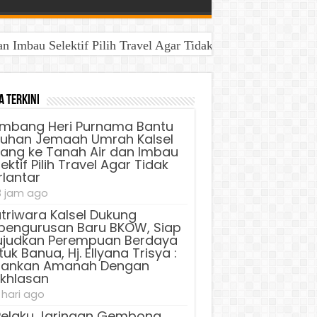
Imbau Selektif Pilih Travel Agar Tidak Terlantar
a Terkini
mbang Heri Purnama Bantu
luhan Jemaah Umrah Kalsel
lang ke Tanah Air dan Imbau
ektif Pilih Travel Agar Tidak
rlantar
3 jam ago
triwara Kalsel Dukung
pengurusan Baru BKOW, Siap
judkan Perempuan Berdaya
uk Banua, Hj. Ellyana Trisya :
lankan Amanah Dengan
ikhlasan
 hari ago
Pelaku Jaringan Gembong