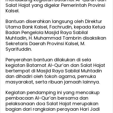
Batamat
Salat Hajat yang digelar Pemerintah Provinsi
Al-
Kalsel.
Quran
Bantuan diserahkan langsung oleh Direktur
&
Utama Bank Kalsel, Fachrudin, kepada Ketua
Salat
Badan Pengelola Masjid Raya Sabilal
Hajat
Muhtadin, H. Muhammad Tambrin disaksikan
Hari
Sekretaris Daerah Provinsi Kalsel, M.
Jadi
Syarifuddin.
Kalsel
ke-
Penyerahan bantuan dilakukan di sela
75
kegiatan Batamat Al-Qur’an dan Salat Hajat
bertempat di Masjid Raya Sabilal Muhtadin
dan dihadiri oleh tokoh agama, pemuka
masyarakat, serta ribuan jamaah lainnya.
Kegiatan pendamping ini yang mencakup
pembacaan Al-Qur’an bersama dan
pelaksanaan doa Salat Hajat merupakan
bagian dari rangkaian perayaan Hari Jadi