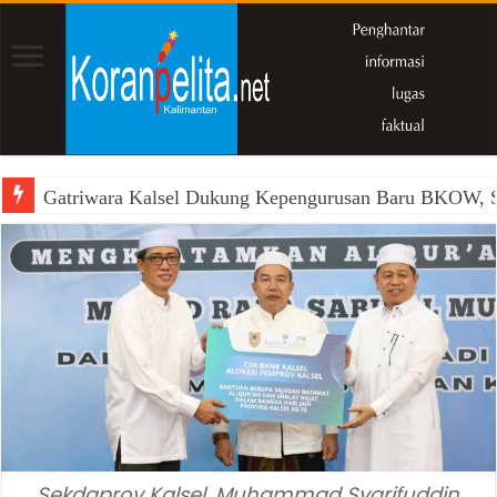
Gatriwara Kalsel Dukung Kepengurusan Baru BKOW, Si
Sekdaprov Kalsel, Muhammad Syarifuddin