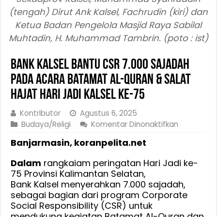
(tengah) Dirut Ank Kalsel, Fachrudin (kiri) dan
Ketua Badan Pengelola Masjid Raya Sabilal
Muhtadin, H. Muhammad Tambrin. (poto : ist)
Bank Kalsel Bantu CSR 7.000 Sajadah
Pada Acara Batamat Al-Quran & Salat
Hajat Hari Jadi Kalsel ke-75
Kontributor
Agustus 6, 2025
pada
Budaya/Religi
Komentar Dinonaktifkan
Bank
Banjarmasin, koranpelita.net
Kalsel
Bantu
Dalam
rangkaiam peringatan Hari Jadi ke-
CSR
75 Provinsi Kalimantan Selatan,
7.000
Bank Kalsel menyerahkan 7.000 sajadah,
Sajadah
sebagai bagian dari program Corporate
Pada
Social Responsibility (CSR) untuk
Acara
mendukung kegiatan Batamat Al-Quran dan