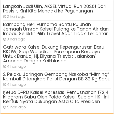
Langkah Jadi Ulin, AKSEL Virtual Run 2026! Dari
Pesisir, Kini Kita Mendaki ke Pegunungan
2 hari ago
Bambang Heri Purnama Bantu Puluhan
Jemaah Umrah Kalsel Pulang ke Tanah Air dan
Imbau Selektif Pilih Travel Agar Tidak Terlantar
3 hari ago
Gatriwara Kalsel Dukung Kepengurusan Baru
BKOW, Siap Wujudkan Perempuan Berdaya
Untuk Banua, Hj. Ellyana Trisya : Jalankan
Amanah Dengan Keikhlasan
4 hari ago
2 Pelaku Jaringan Gembong Narkoba “Miming”
Kembali Ditangkap Polisi Dengan BB 32 Kg Sabu
4 hari ago
Ķetua DPRD Kalsel Apresiasi Pemusnahan 172,4
kilogram Sabu Oleh Polda Kalsel, Supian HK : Ini
Bentuk Nyata Dukungan Asta Cita Presiden
5 hari ago