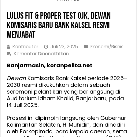
Lulus Fit & Proper Test OJK, Dewan
Komisaris Baru Bank Kalsel Resmi
Menjabat
Kontributor
Juli 23, 2025
Ekonomi/Bisnis
pada
Komentar Dinonaktifkan
Lulus
Banjarmasin, koranpelita.net
Fit
&
Dewan
Komisaris Bank Kalsel periode 2025–
Proper
2030 resmi dikukuhkan dalam sebuah
Test
seremoni pelantikan yang berlangsung di
OJK,
Auditorium Idham Khalid, Banjarbaru, pada
Dewan
14 Juli 2025.
Komisaris
Baru
Prosesi ini dipimpin langsung oleh Gubernur
Bank
Kalimantan Selatan, H. Muhidin, dan dihadiri
oleh Forkopimda, para kepala daerah, serta
Kalsel