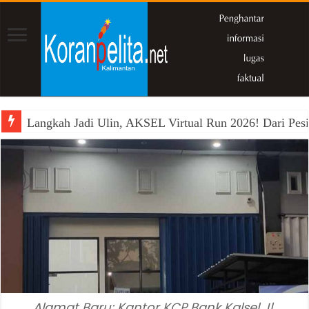
Langkah Jadi Ulin, AKSEL Virtual Run 2026! Dari Pesi
Alamat Baru: Kantor KCP Bank Kalsel Jl.