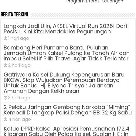
Program Literasi Keuangan
Berita Terkini
Langkah Jadi Ulin, AKSEL Virtual Run 2026! Dari
Pesisir, Kini Kita Mendaki ke Pegunungan
1 hari ago
Bambang Heri Purnama Bantu Puluhan
Jemaah Umrah Kalsel Pulang ke Tanah Air dan
Imbau Selektif Pilih Travel Agar Tidak Terlantar
2 hari ago
Gatriwara Kalsel Dukung Kepengurusan Baru
BKOW, Siap Wujudkan Perempuan Berdaya
Untuk Banua, Hj. Ellyana Trisya : Jalankan
Amanah Dengan Keikhlasan
3 hari ago
2 Pelaku Jaringan Gembong Narkoba “Miming”
Kembali Ditangkap Polisi Dengan BB 32 Kg Sabu
4 hari ago
Ķetua DPRD Kalsel Apresiasi Pemusnahan 172,4
kilogram Sabu Oleh Polda Kalsel, Supian HK : Ini