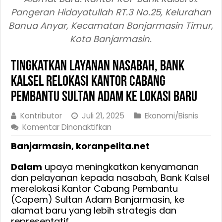
Pangeran Hidayatullah RT.3 No.25, Kelurahan
Banua Anyar, Kecamatan Banjarmasin Timur,
Kota Banjarmasin.
Tingkatkan Layanan Nasabah, Bank
Kalsel Relokasi Kantor Cabang
Pembantu Sultan Adam ke Lokasi Baru
Kontributor
Juli 21, 2025
Ekonomi/Bisnis
pada
Komentar Dinonaktifkan
Tingkatkan
Banjarmasin, koranpelita.net
Layanan
Nasabah,
Dalam
upaya meningkatkan kenyamanan
Bank
dan pelayanan kepada nasabah, Bank Kalsel
Kalsel
merelokasi Kantor Cabang Pembantu
Relokasi
(Capem) Sultan Adam Banjarmasin, ke
Kantor
alamat baru yang lebih strategis dan
Cabang
representatif.